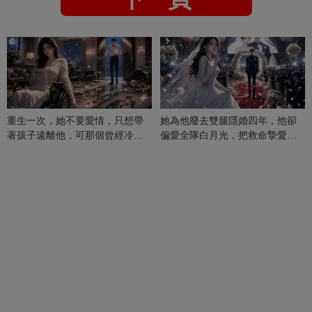
重生一次，她不要愛情，只想帶
她為他廢去雙腿隱婚四年，他卻
著孩子遠離他，可那個曾經冷漠
偏愛全隊白月光，把救命摯愛當
的男人，一次次將她逼入懷中...
成畢生負擔