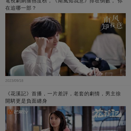
電視劇網播熱度榜，《南風知我意》排在倒數， 你
在追哪一部？
2023/09/18
《花溪記》首播，一片差評，老套的劇情，男主徐
開騁更是負面纏身