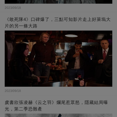
2023/09/18
《敢死隊4》口碑爆了，三點可知影片走上好萊塢大
片的另一條大路
2023/09/18
虞書欣張凌赫《云之羽》爛尾惹眾怒，隱藏結局曝
光，第二季恐難產