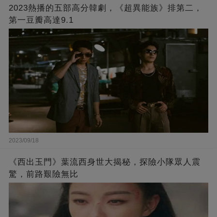
2023熱播的五部高分韓劇，《超異能族》排第二，
第一豆瓣高達9.1
2023/09/18
《西出玉門》葉流西身世大揭秘，探險小隊眾人震
驚，前路艱險無比