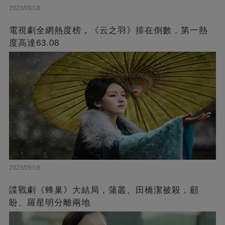
2023/09/18
電視劇全網熱度榜，《云之羽》排在倒數，第一熱
度高達63.08
2023/09/18
諜戰劇《蜂巢》大結局，蒲叢、田橋潔被殺，顧
盼、羅星明分離兩地