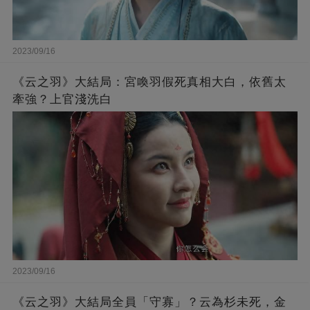
2023/09/16
《云之羽》大結局：宮喚羽假死真相大白，依舊太
牽強？上官淺洗白
2023/09/16
《云之羽》大結局全員「守寡」？云為杉未死，金