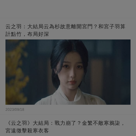
云之羽：大結局云為杉故意離開宮門？和宮子羽算
計點竹，布局好深
2023/09/18
《云之羽》大結局：戰力崩了？金繁不敵寒鴉柒，
宮遠徵擊殺寒衣客