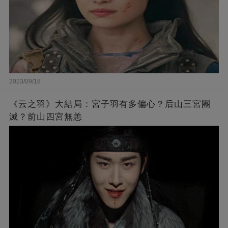
2023/09/18
《云之羽》大結局：宮子羽有多偏心？后山三宮團
滅？前山四宮無恙