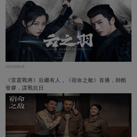
2023/09/18
《雷霆戰將》后繼有人，《宿命之敵》首播，帥酷
發膠，諜戰抗日