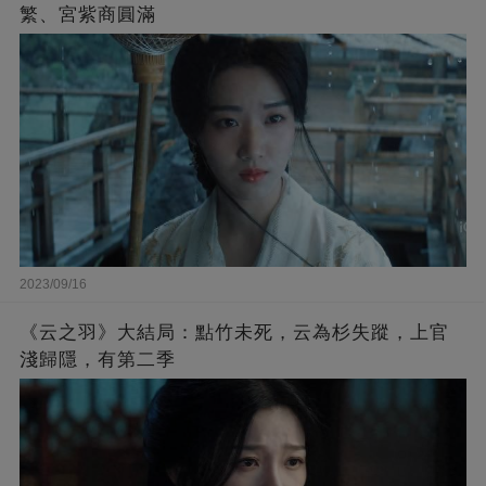
繁、宮紫商圓滿
2023/09/16
《云之羽》大結局：點竹未死，云為杉失蹤，上官
淺歸隱，有第二季