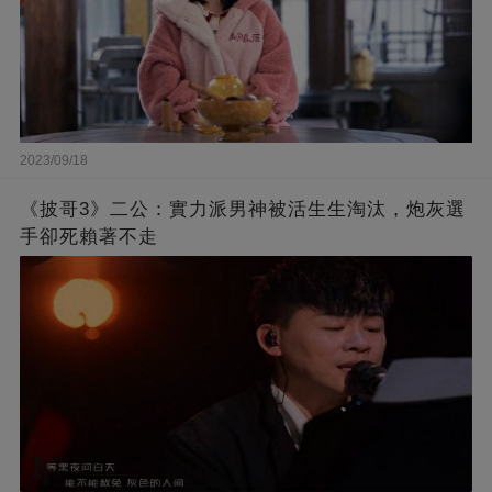
2023/09/18
《披哥3》二公：實力派男神被活生生淘汰，炮灰選
手卻死賴著不走