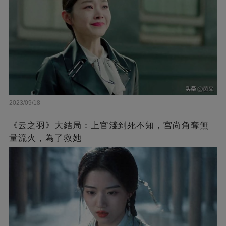
2023/09/18
《云之羽》大結局：上官淺到死不知，宮尚角奪無
量流火，為了救她