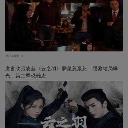
2023/09/18
虞書欣張凌赫《云之羽》爛尾惹眾怒，隱藏結局曝
光，第二季恐難產