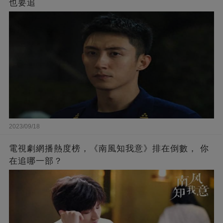
也要追
2023/09/18
電視劇網播熱度榜，《南風知我意》排在倒數， 你
在追哪一部？