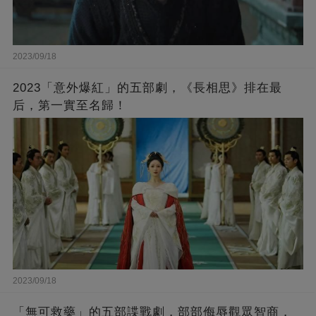
2023/09/18
2023「意外爆紅」的五部劇，《長相思》排在最
后，第一實至名歸！
2023/09/18
「無可救藥」的五部諜戰劇，部部侮辱觀眾智商，