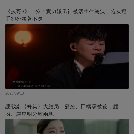
《披哥3》二公：實力派男神被活生生淘汰，炮灰選
手卻死賴著不走
2023/09/18
諜戰劇《蜂巢》大結局，蒲叢、田橋潔被殺，顧
盼、羅星明分離兩地