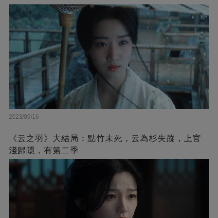
2023/09/16
《云之羽》大結局：點竹未死，云為杉失蹤，上官
淺歸隱，有第二季