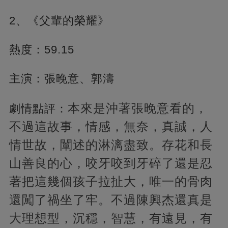
2、《父輩的榮耀》
熱度：59.15
主演：張晚意、郭濤
本來是沖著張晚意看的，
劇情點評：
不過這故事，情感，無奈，真誠，人
情世故，闡述的淋漓盡致。存花和長
山善良的心，咬牙咬到牙碎了還是忍
著把這幾個孩子拉扯大，唯一的骨肉
還闖了禍坐了牢。不過陳興杰還真是
大理想型，沉穩，智慧，有遠見，有