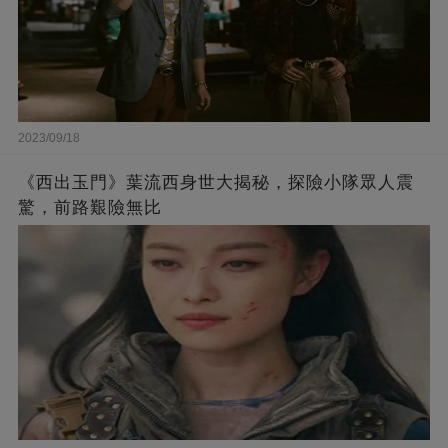
2023/09/18
《西出玉門》葉流西身世大揭秘，探險小隊眾人震
驚，前路艱險無比