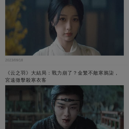
2023/09/18
《云之羽》大結局：戰力崩了？金繁不敵寒鴉柒，
宮遠徵擊殺寒衣客