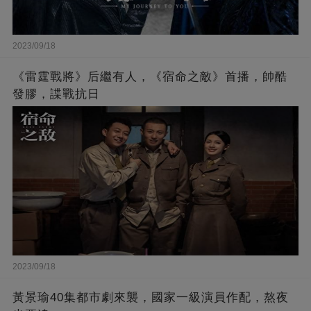
2023/09/18
《雷霆戰將》后繼有人，《宿命之敵》首播，帥酷
發膠，諜戰抗日
2023/09/18
黃景瑜40集都市劇來襲，國家一級演員作配，熬夜