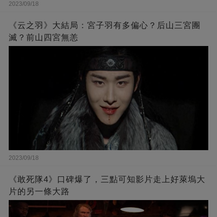
2023/09/18
《云之羽》大結局：宮子羽有多偏心？后山三宮團
滅？前山四宮無恙
2023/09/18
《敢死隊4》口碑爆了，三點可知影片走上好萊塢大
片的另一條大路