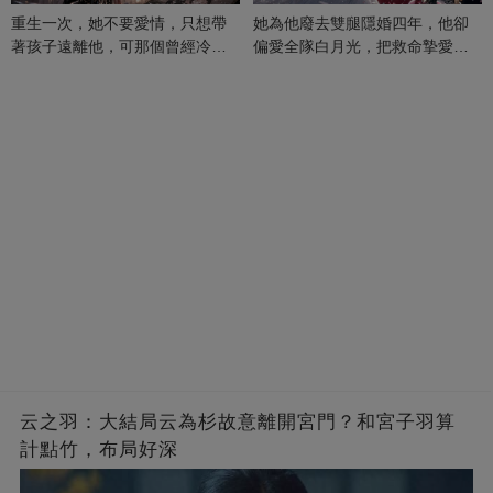
重生一次，她不要愛情，只想帶
她為他廢去雙腿隱婚四年，他卻
著孩子遠離他，可那個曾經冷漠
偏愛全隊白月光，把救命摯愛當
的男人，一次次將她逼入懷中...
成畢生負擔
云之羽：大結局云為杉故意離開宮門？和宮子羽算
計點竹，布局好深