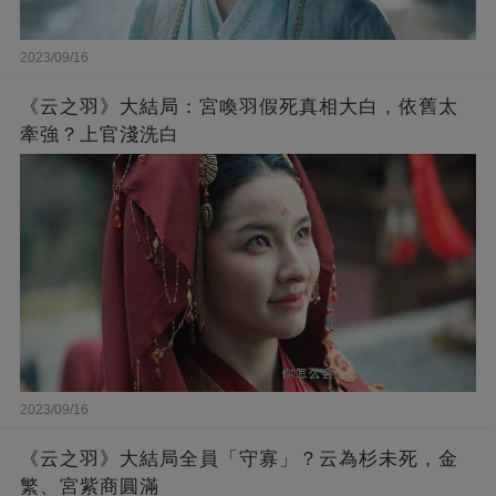
2023/09/16
《云之羽》大結局：宮喚羽假死真相大白，依舊太
牽強？上官淺洗白
2023/09/16
《云之羽》大結局全員「守寡」？云為杉未死，金
繁、宮紫商圓滿