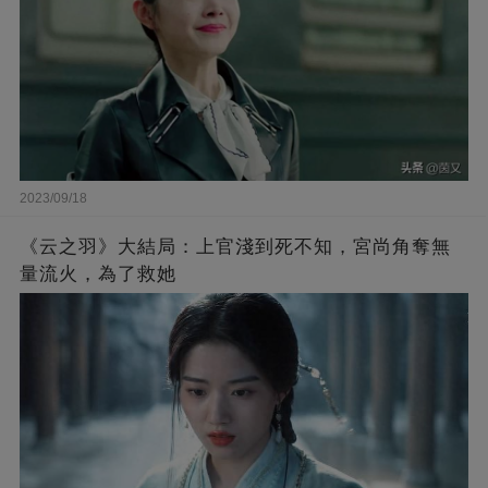
2023/09/18
《云之羽》大結局：上官淺到死不知，宮尚角奪無
量流火，為了救她