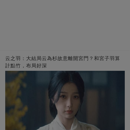
云之羽：大結局云為杉故意離開宮門？和宮子羽算
計點竹，布局好深