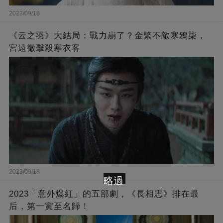
2023/09/18
《云之羽》大結局：戰力崩了？金繁不敵寒鴉柒，
宮遠徵擊殺寒衣客
2023/09/18
略過
2023「意外爆紅」的五部劇，《長相思》排在最
后，第一實至名歸！