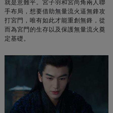
就是意難平。宮子羽和宮尚角兩人聯
手布局，想要借助無量流火逼無鋒攻
打宮門，唯有如此才能重創無鋒，從
而為宮門的生存以及保護無量流火奠
定基礎。