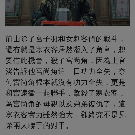
前山除了宮子羽和女刺客們的戰斗，
還有就是寒衣客居然潛入了角宮，想
要借此機會，殺了宮尚角，因為上官
淺告訴他宮尚角這一日功力全失，奈
何宮尚角根本就沒有功力全失，更是
和宮遠徵一起聯手，擊殺了寒衣客，
為宮尚角的母親以及弟弟復仇了，這
寒衣客實力雖然強大，卻終究不是兄
弟兩人聯手的對手。