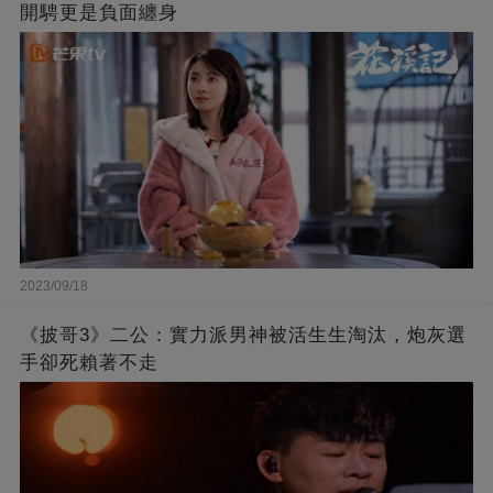
開騁更是負面纏身
2023/09/18
《披哥3》二公：實力派男神被活生生淘汰，炮灰選
手卻死賴著不走