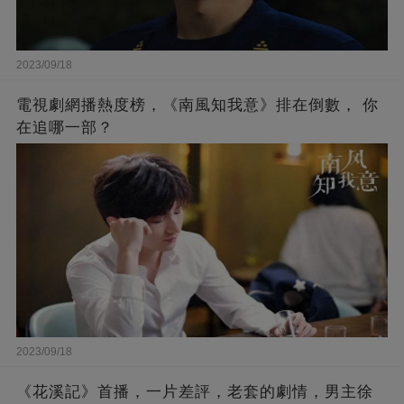
2023/09/18
電視劇網播熱度榜，《南風知我意》排在倒數， 你
在追哪一部？
2023/09/18
《花溪記》首播，一片差評，老套的劇情，男主徐