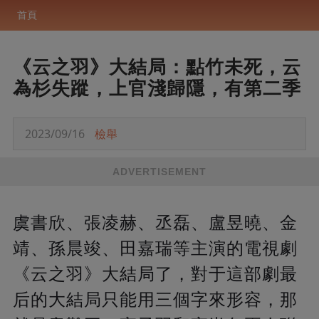
首頁
《云之羽》大結局：點竹未死，云
為杉失蹤，上官淺歸隱，有第二季
2023/09/16
檢舉
ADVERTISEMENT
虞書欣、張凌赫、丞磊、盧昱曉、金
靖、孫晨竣、田嘉瑞等主演的電視劇
《云之羽》大結局了，對于這部劇最
后的大結局只能用三個字來形容，那