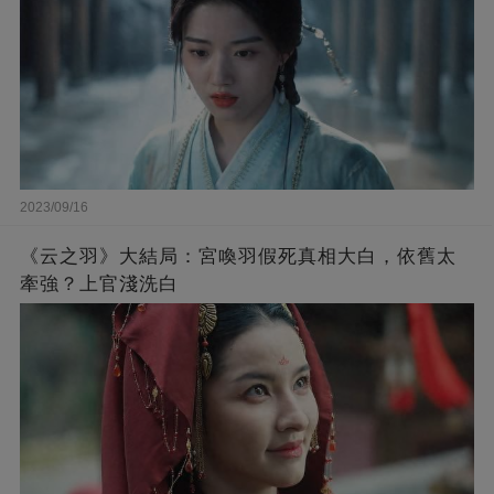
2023/09/16
《云之羽》大結局：宮喚羽假死真相大白，依舊太
牽強？上官淺洗白