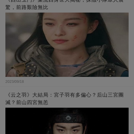
驚，前路艱險無比
2023/09/18
《云之羽》大結局：宮子羽有多偏心？后山三宮團
滅？前山四宮無恙