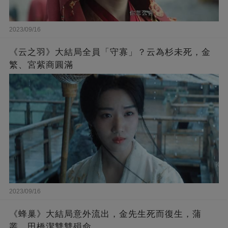
2023/09/16
《云之羽》大結局全員「守寡」？云為杉未死，金
繁、宮紫商圓滿
2023/09/16
《蜂巢》大結局意外流出，金先生死而復生，蒲
叢、田橋潔雙雙殞命