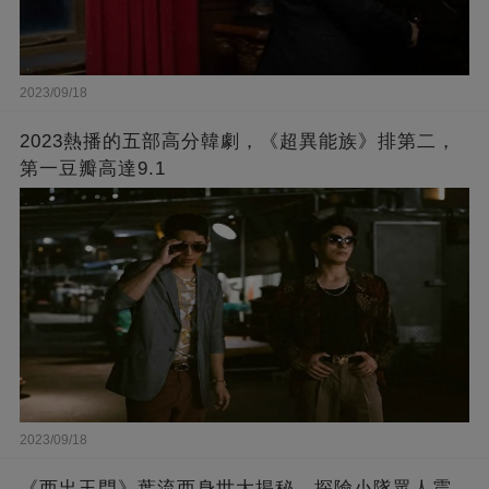
2023/09/18
2023熱播的五部高分韓劇，《超異能族》排第二，
第一豆瓣高達9.1
2023/09/18
《西出玉門》葉流西身世大揭秘，探險小隊眾人震