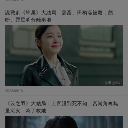
諜戰劇《蜂巢》大結局，蒲叢、田橋潔被殺，顧
盼、羅星明分離兩地
2023/09/18
《云之羽》大結局：上官淺到死不知，宮尚角奪無
量流火，為了救她