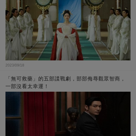
2023/09/18
「無可救藥」的五部諜戰劇，部部侮辱觀眾智商，
一部沒看太幸運！