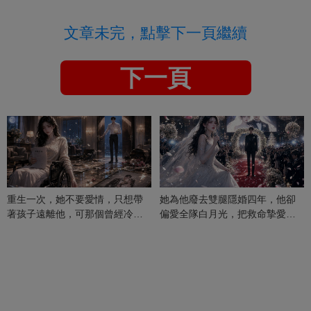
文章未完，點擊下一頁繼續
下一頁
重生一次，她不要愛情，只想帶
她為他廢去雙腿隱婚四年，他卻
著孩子遠離他，可那個曾經冷漠
偏愛全隊白月光，把救命摯愛當
的男人，一次次將她逼入懷中...
成畢生負擔