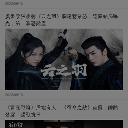
2023/09/18
虞書欣張凌赫《云之羽》爛尾惹眾怒，隱藏結局曝
光，第二季恐難產
2023/09/18
《雷霆戰將》后繼有人，《宿命之敵》首播，帥酷
發膠，諜戰抗日