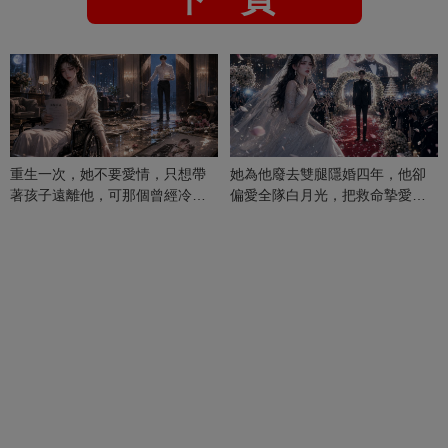
重生一次，她不要愛情，只想帶
她為他廢去雙腿隱婚四年，他卻
著孩子遠離他，可那個曾經冷漠
偏愛全隊白月光，把救命摯愛當
的男人，一次次將她逼入懷中...
成畢生負擔