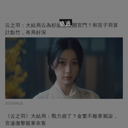
略過
云之羽：大結局云為杉故意離開宮門？和宮子羽算
計點竹，布局好深
2023/09/18
《云之羽》大結局：戰力崩了？金繁不敵寒鴉柒，
宮遠徵擊殺寒衣客