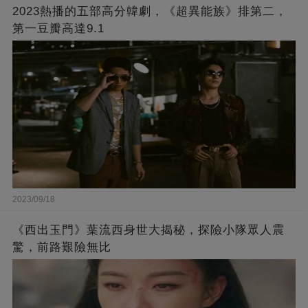
2023熱播的五部高分韓劇，《超異能族》排第二，
第一豆瓣高達9.1
2023/09/18
《西出玉門》葉流西身世大揭秘，探險小隊眾人震
驚，前路艱險無比