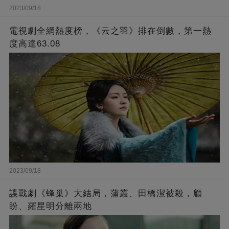
2023/09/18
電視劇全網熱度榜，《云之羽》排在倒數，第一熱
度高達63.08
2023/09/18
諜戰劇《蜂巢》大結局，蒲叢、田橋潔被殺，顧
盼、羅星明分離兩地