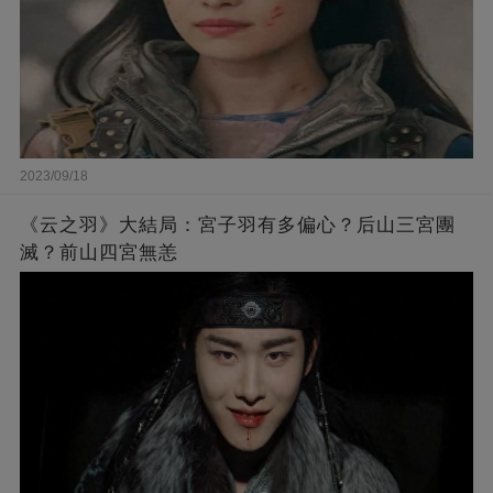
2023/09/18
《云之羽》大結局：宮子羽有多偏心？后山三宮團
滅？前山四宮無恙