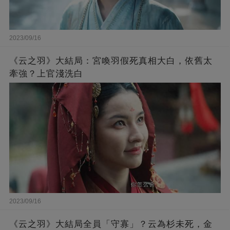
2023/09/16
《云之羽》大結局：宮喚羽假死真相大白，依舊太
牽強？上官淺洗白
2023/09/16
《云之羽》大結局全員「守寡」？云為杉未死，金