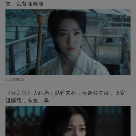
繁、宮紫商圓滿
2023/09/16
《云之羽》大結局：點竹未死，云為杉失蹤，上官
淺歸隱，有第二季