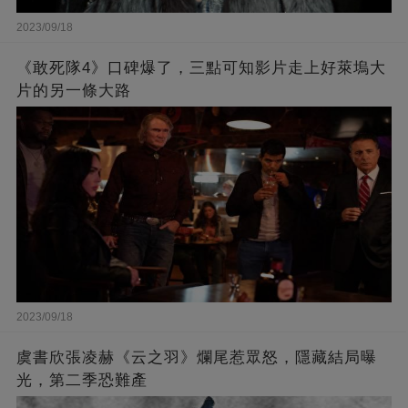
2023/09/18
《敢死隊4》口碑爆了，三點可知影片走上好萊塢大
片的另一條大路
2023/09/18
虞書欣張凌赫《云之羽》爛尾惹眾怒，隱藏結局曝
光，第二季恐難產