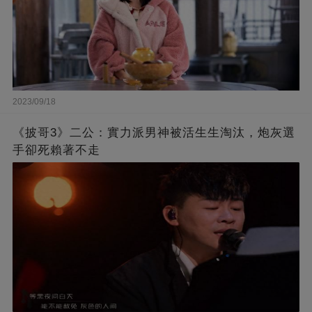
2023/09/18
《披哥3》二公：實力派男神被活生生淘汰，炮灰選
手卻死賴著不走