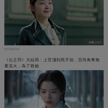
2023/09/18
《云之羽》大結局：上官淺到死不知，宮尚角奪無
量流火，為了救她