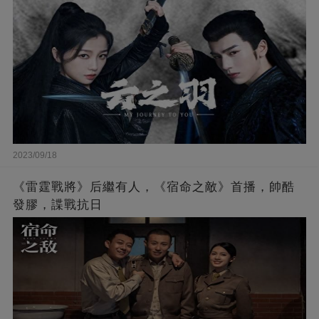
2023/09/18
《雷霆戰將》后繼有人，《宿命之敵》首播，帥酷
發膠，諜戰抗日