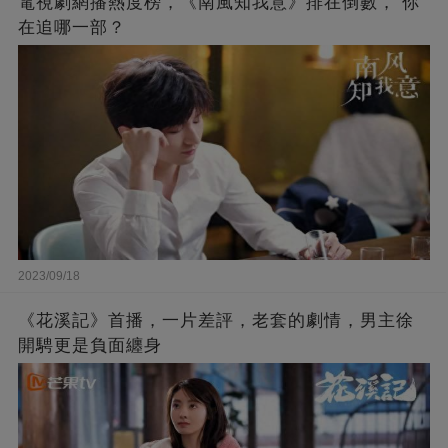
電視劇網播熱度榜，《南風知我意》排在倒數， 你
在追哪一部？
2023/09/18
《花溪記》首播，一片差評，老套的劇情，男主徐
開騁更是負面纏身