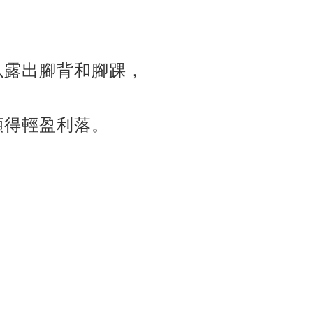
以露出腳背和腳踝，
顯得輕盈利落。