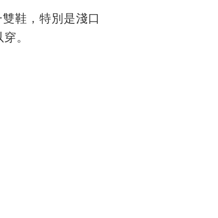
一雙鞋，特別是淺口
以穿。