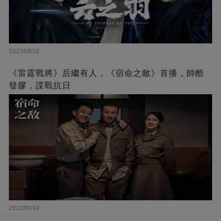
2023/09/18
《雷霆戰將》后繼有人，《宿命之敵》首播，帥酷
發膠，諜戰抗日
2023/09/18