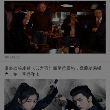
2023/09/18
虞書欣張凌赫《云之羽》爛尾惹眾怒，隱藏結局曝
光，第二季恐難產