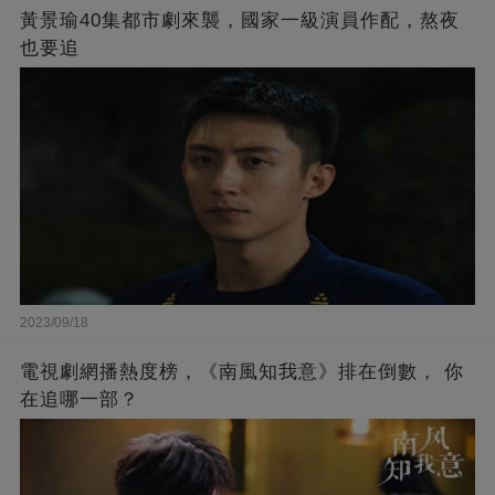
黃景瑜40集都市劇來襲，國家一級演員作配，熬夜
也要追
2023/09/18
電視劇網播熱度榜，《南風知我意》排在倒數， 你
在追哪一部？