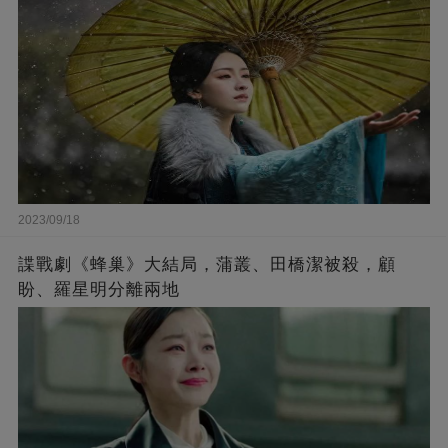
2023/09/18
諜戰劇《蜂巢》大結局，蒲叢、田橋潔被殺，顧
盼、羅星明分離兩地