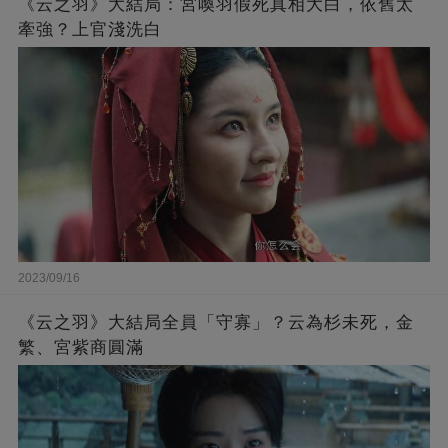
《云之羽》大結局：宮喚羽假死真相大白，依舊太
牽強？上官淺洗白
2023/09/16
《云之羽》大結局全員「守寡」？云為杉未死，金
繁、宮紫商圓滿