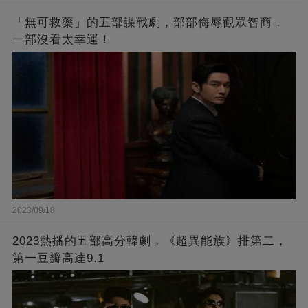
「無可救藥」的五部諜戰劇，部部侮辱觀眾智商，
一部沒看太幸運！
2023/09/18
2023熱播的五部高分韓劇，《超異能族》排第二，
第一豆瓣高達9.1