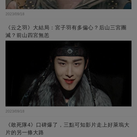
2023/09/18
《云之羽》大結局：宮子羽有多偏心？后山三宮團
滅？前山四宮無恙
2023/09/18
《敢死隊4》口碑爆了，三點可知影片走上好萊塢大
片的另一條大路