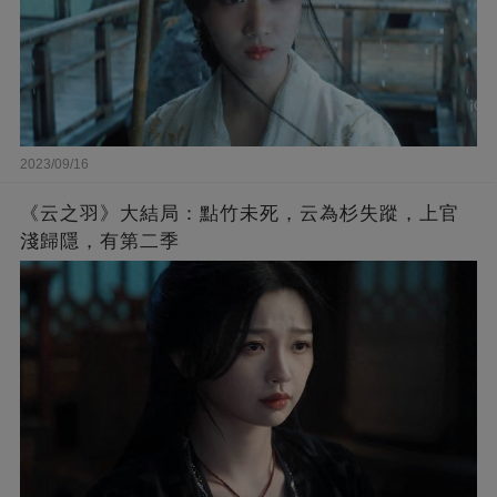
2023/09/16
《云之羽》大結局：點竹未死，云為杉失蹤，上官
淺歸隱，有第二季