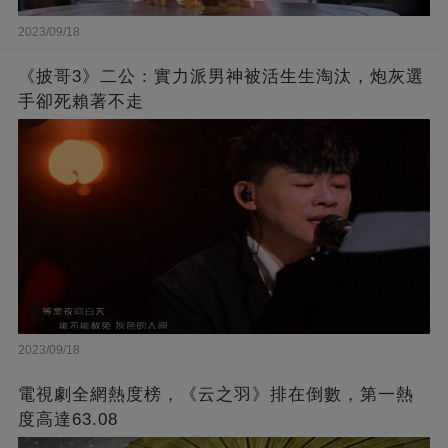
2023/09/18
《披哥3》二公：實力派男神被活生生淘汰，炮灰選
手卻死賴著不走
2023/09/18
電視劇全網熱度榜，《云之羽》排在倒數，第一熱
度高達63.08