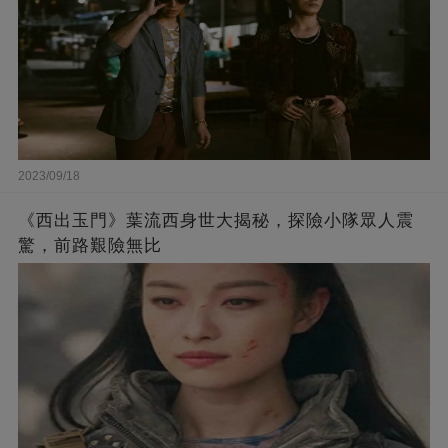
2023/09/18
《西出玉門》葉流西身世大揭秘，探險小隊眾人震
驚，前路艱險無比