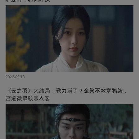
2023/09/18
《云之羽》大結局：戰力崩了？金繁不敵寒鴉柒，
宮遠徵擊殺寒衣客