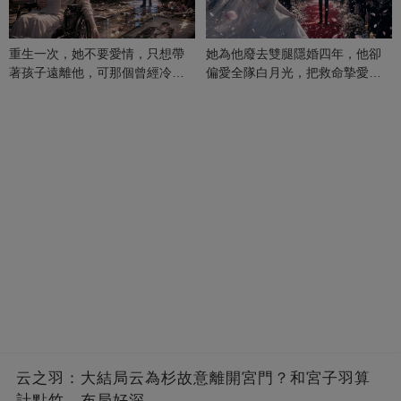
重生一次，她不要愛情，只想帶
她為他廢去雙腿隱婚四年，他卻
著孩子遠離他，可那個曾經冷漠
偏愛全隊白月光，把救命摯愛當
的男人，一次次將她逼入懷中...
成畢生負擔
云之羽：大結局云為杉故意離開宮門？和宮子羽算
計點竹，布局好深