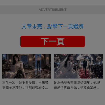
ADVERTISEMENT
文章未完，點擊下一頁繼續
下一頁
重生一次，她不要愛情，只想帶
她為他廢去雙腿隱婚四年，他卻
著孩子遠離他，可那個曾經冷漠
偏愛全隊白月光，把救命摯愛當
的男人，一次次將她逼入懷中...
成畢生負擔