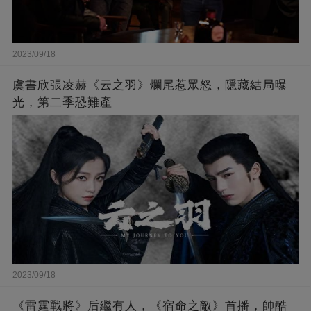
2023/09/18
虞書欣張凌赫《云之羽》爛尾惹眾怒，隱藏結局曝
光，第二季恐難產
2023/09/18
《雷霆戰將》后繼有人，《宿命之敵》首播，帥酷