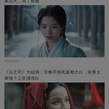
量流火，為了救她
2023/09/16
《云之羽》大結局：宮喚羽假死真相大白，依舊太
牽強？上官淺洗白