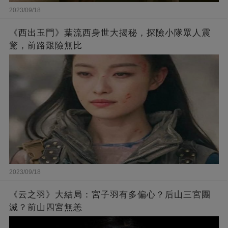
2023/09/18
《西出玉門》葉流西身世大揭秘，探險小隊眾人震
驚，前路艱險無比
2023/09/18
《云之羽》大結局：宮子羽有多偏心？后山三宮團
滅？前山四宮無恙