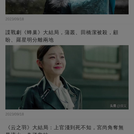
2023/09/18
諜戰劇《蜂巢》大結局，蒲叢、田橋潔被殺，顧
盼、羅星明分離兩地
2023/09/18
《云之羽》大結局：上官淺到死不知，宮尚角奪無