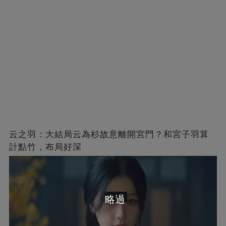
云之羽：大結局云為杉故意離開宮門？和宮子羽算
計點竹，布局好深
略過