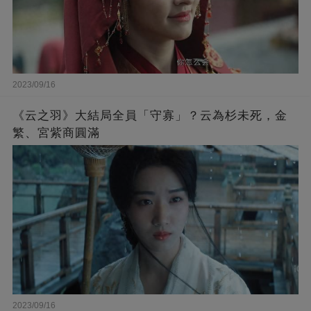
2023/09/16
《云之羽》大結局全員「守寡」？云為杉未死，金
繁、宮紫商圓滿
2023/09/16