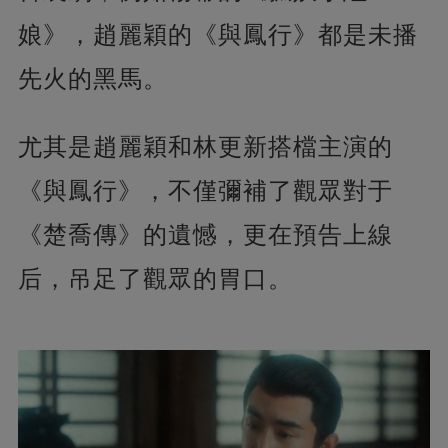
娘》，趙麗穎的《與鳳行》都是未播
先火的黑馬。
尤其是趙麗穎和林更新搭檔主演的
《與鳳行》，不僅彌補了觀眾對于
《楚喬傳》的遺憾，更在預告上線
后，吊足了觀眾的胃口。