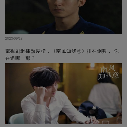
2023/09/18
電視劇網播熱度榜，《南風知我意》排在倒數， 你
在追哪一部？