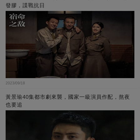
發膠，諜戰抗日
2023/09/18
黃景瑜40集都市劇來襲，國家一級演員作配，熬夜
也要追