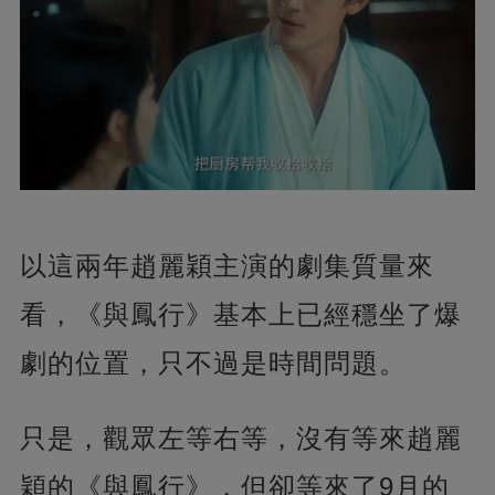
以這兩年趙麗穎主演的劇集質量來
看，《與鳳行》基本上已經穩坐了爆
劇的位置，只不過是時間問題。
只是，觀眾左等右等，沒有等來趙麗
穎的《與鳳行》，但卻等來了9月的