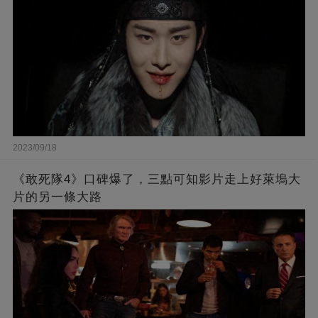
2023/09/18
《敢死隊4》口碑爆了，三點可知影片走上好萊塢大
片的另一條大路