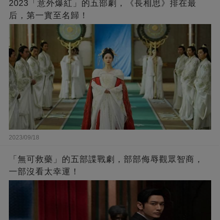
2023「意外爆紅」的五部劇，《長相思》排在最
后，第一實至名歸！
2023/09/18
「無可救藥」的五部諜戰劇，部部侮辱觀眾智商，
一部沒看太幸運！