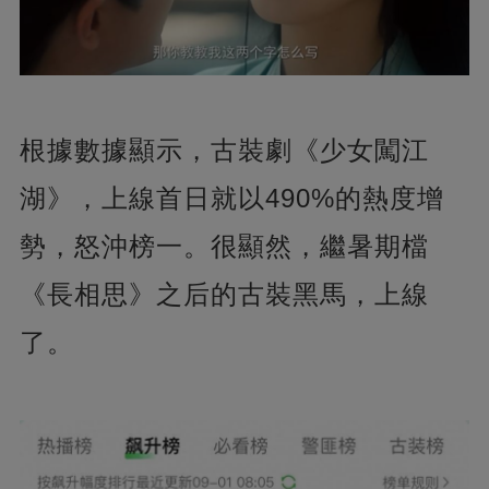
根據數據顯示，古裝劇《少女闖江
湖》，上線首日就以490%的熱度增
勢，怒沖榜一。很顯然，繼暑期檔
《長相思》之后的古裝黑馬，上線
了。