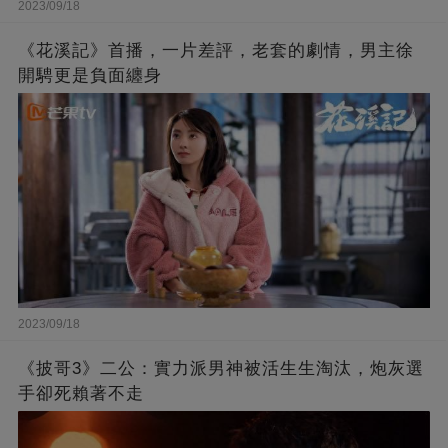
2023/09/18
《花溪記》首播，一片差評，老套的劇情，男主徐
開騁更是負面纏身
2023/09/18
《披哥3》二公：實力派男神被活生生淘汰，炮灰選
手卻死賴著不走