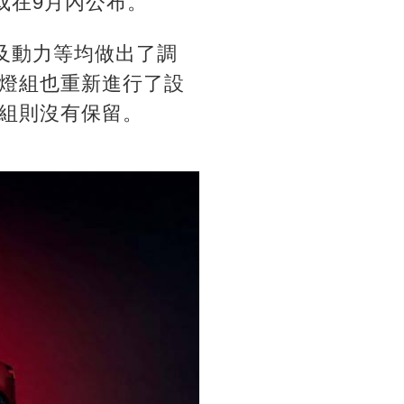
或在9月內公布。
以及動力等均做出了調
燈組也重新進行了設
組則沒有保留。