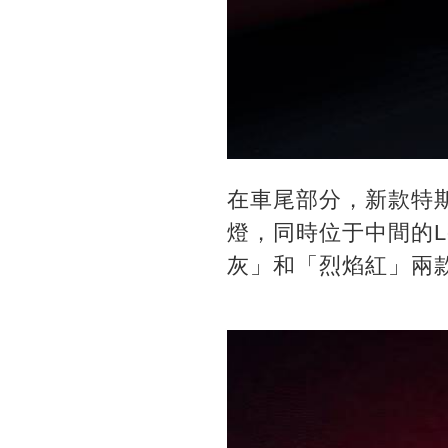
在車尾部分，新款特斯
燈，同時位于中間的L
灰」和「烈焰紅」兩款