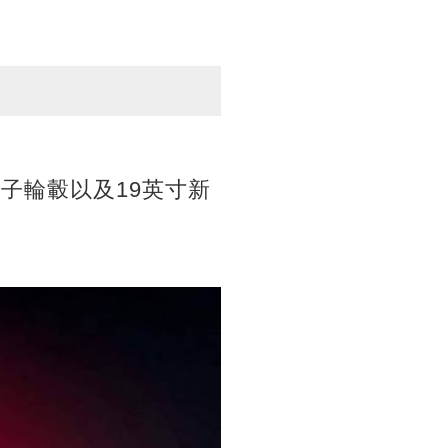
子輪轂以及19英寸新