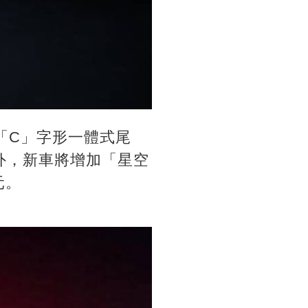
備「C」字形一體式尾
之外，新車將增加「星空
元。