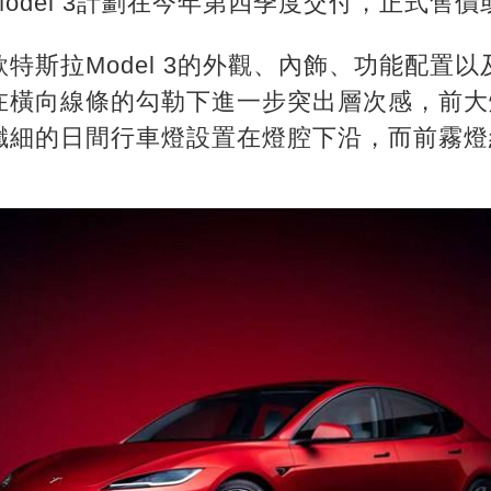
odel 3計劃在今年第四季度交付，正式售價
特斯拉Model 3的外觀、內飾、功能配置
在橫向線條的勾勒下進一步突出層次感，前大
纖細的日間行車燈設置在燈腔下沿，而前霧燈