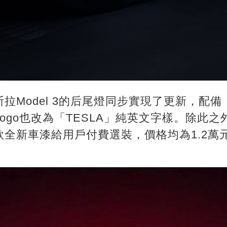
拉Model 3的后尾燈同步實現了更新，配
ogo也改為「TESLA」純英文字樣。除此
全新車漆給用戶付費選裝，價格均為1.2萬