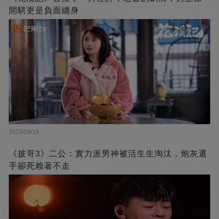
開騁更是負面纏身
2023/09/18
《披哥3》二公：實力派男神被活生生淘汰，炮灰選
手卻死賴著不走