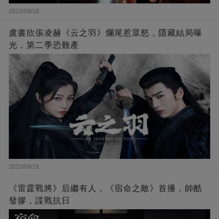
2023/09/18
虞書欣張凌赫《云之羽》爛尾惹眾怒，隱藏結局曝
光，第二季恐難產
2023/09/18
《雷霆戰將》后繼有人，《宿命之敵》首播，帥酷
發膠，諜戰抗日