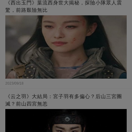
《西出玉門》葉流西身世大揭秘，探險小隊眾人震
驚，前路艱險無比
2023/09/18
《云之羽》大結局：宮子羽有多偏心？后山三宮團
滅？前山四宮無恙