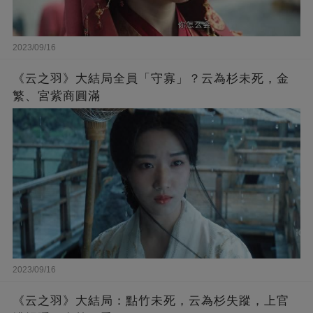
2023/09/16
《云之羽》大結局全員「守寡」？云為杉未死，金
繁、宮紫商圓滿
2023/09/16
《云之羽》大結局：點竹未死，云為杉失蹤，上官