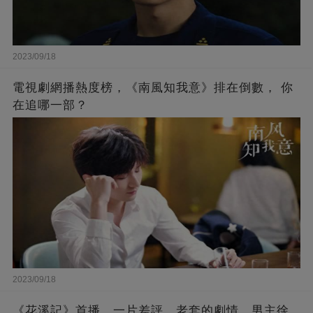
2023/09/18
電視劇網播熱度榜，《南風知我意》排在倒數， 你
在追哪一部？
2023/09/18
《花溪記》首播，一片差評，老套的劇情，男主徐