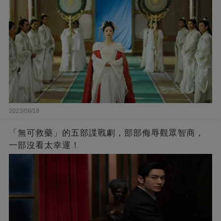
2023/09/18
「無可救藥」的五部諜戰劇，部部侮辱觀眾智商，
一部沒看太幸運！