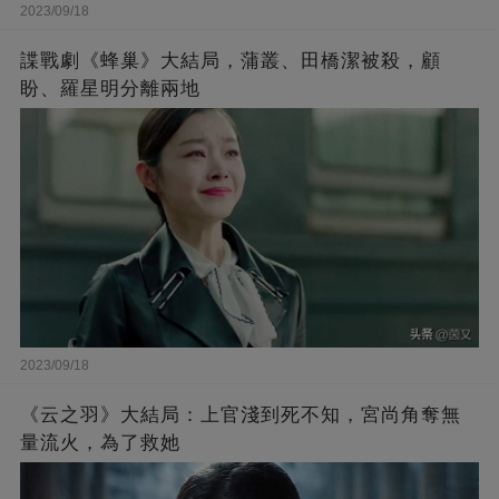
2023/09/18
諜戰劇《蜂巢》大結局，蒲叢、田橋潔被殺，顧
盼、羅星明分離兩地
2023/09/18
《云之羽》大結局：上官淺到死不知，宮尚角奪無
量流火，為了救她