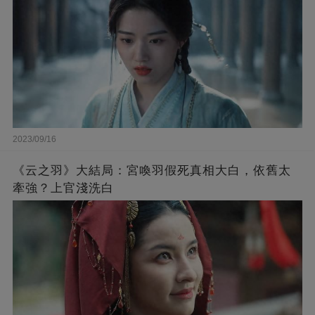
2023/09/16
《云之羽》大結局：宮喚羽假死真相大白，依舊太
牽強？上官淺洗白