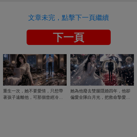
文章未完，點擊下一頁繼續
下一頁
重生一次，她不要愛情，只想帶
她為他廢去雙腿隱婚四年，他卻
著孩子遠離他，可那個曾經冷漠
偏愛全隊白月光，把救命摯愛當
的男人，一次次將她逼入懷中...
成畢生負擔