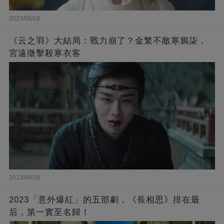
2023/09/18
《云之羽》大結局：戰力崩了？金繁不敵寒鴉柒，
宮遠徵擊殺寒衣客
2023/09/18
2023「意外爆紅」的五部劇，《長相思》排在最
后，第一實至名歸！