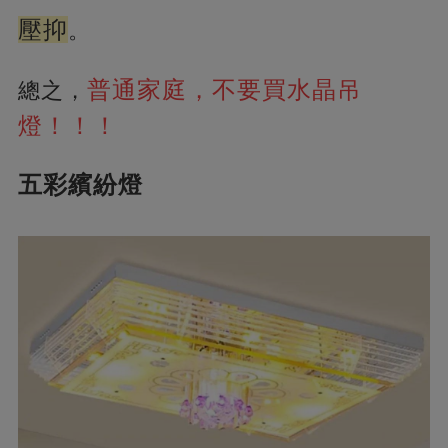
壓抑
。
普通家庭，不要買水晶吊
總之，
燈！！！
五彩繽紛燈