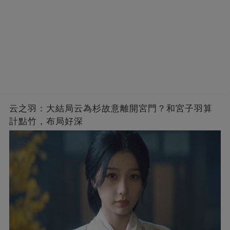
云之羽：大結局云為杉故意離開宮門？和宮子羽算
計點竹，布局好深