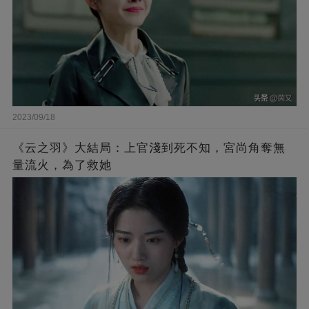
2023/09/18
《云之羽》大結局：上官淺到死不知，宮尚角奪無
量流火，為了救她