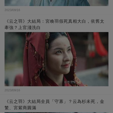
2023/09/16
《云之羽》大結局：宮喚羽假死真相大白，依舊太
牽強？上官淺洗白
2023/09/16
《云之羽》大結局全員「守寡」？云為杉未死，金
繁、宮紫商圓滿