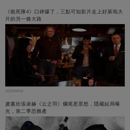
《敢死隊4》口碑爆了，三點可知影片走上好萊塢大
片的另一條大路
2023/09/18
虞書欣張凌赫《云之羽》爛尾惹眾怒，隱藏結局曝
光，第二季恐難產