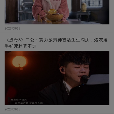
2023/09/18
《披哥3》二公：實力派男神被活生生淘汰，炮灰選
手卻死賴著不走
2023/09/18