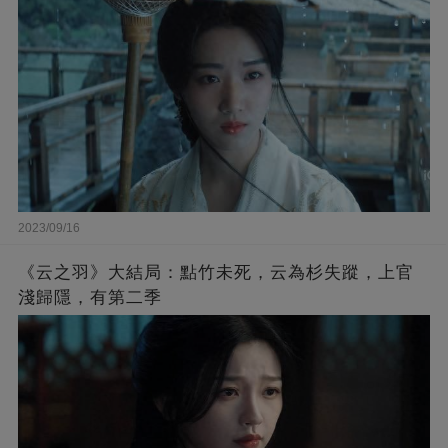
2023/09/16
《云之羽》大結局：點竹未死，云為杉失蹤，上官
淺歸隱，有第二季