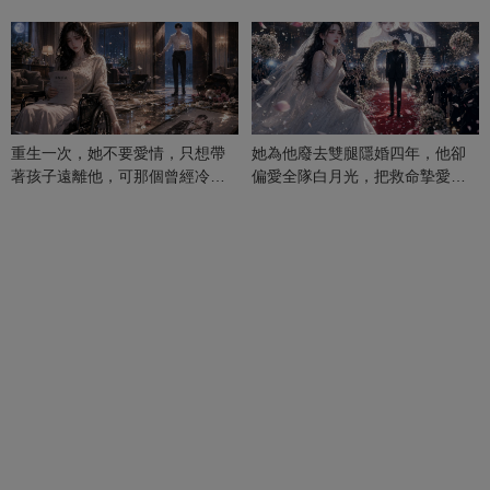
重生一次，她不要愛情，只想帶
她為他廢去雙腿隱婚四年，他卻
著孩子遠離他，可那個曾經冷漠
偏愛全隊白月光，把救命摯愛當
的男人，一次次將她逼入懷中...
成畢生負擔