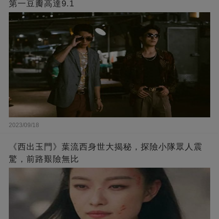
第一豆瓣高達9.1
2023/09/18
《西出玉門》葉流西身世大揭秘，探險小隊眾人震
驚，前路艱險無比