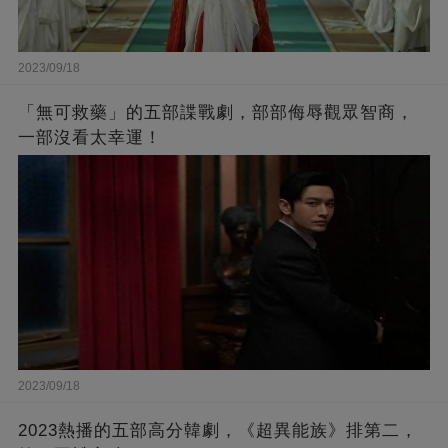
2023/09/18
「無可救藥」的五部諜戰劇，部部侮辱觀眾智商，
一部沒看太幸運！
2023/09/18
2023熱播的五部高分韓劇，《超異能族》排第二，