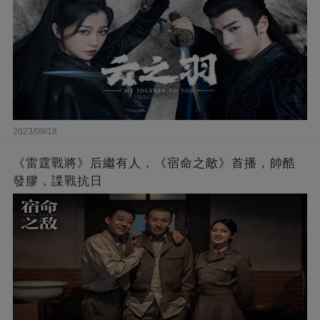
2023/09/18
《雷霆戰將》后繼有人，《宿命之敵》首播，帥酷
發膠，諜戰抗日