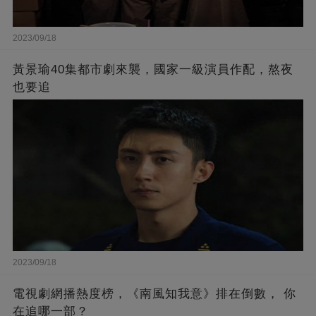
2023/09/18
黃景瑜40集都市劇來襲，國家一級演員作配，熬夜
也要追
2023/09/18
電視劇網播熱度榜，《南風知我意》排在倒數， 你
在追哪一部？