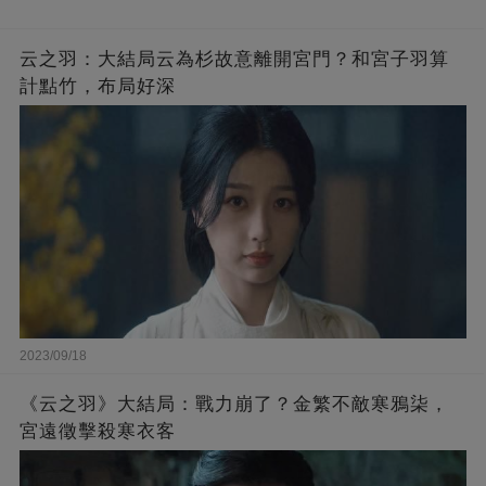
云之羽：大結局云為杉故意離開宮門？和宮子羽算
計點竹，布局好深
2023/09/18
《云之羽》大結局：戰力崩了？金繁不敵寒鴉柒，
宮遠徵擊殺寒衣客