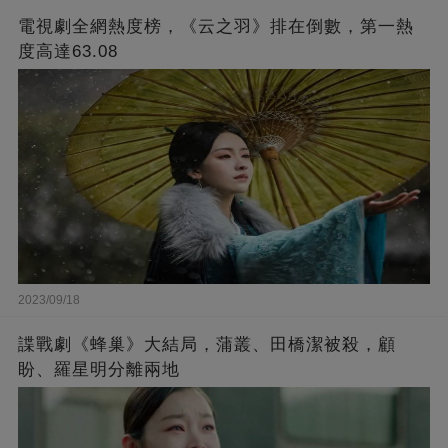
電視劇全網熱度榜，《云之羽》排在倒數，第一熱
度高達63.08
2023/09/18
諜戰劇《蜂巢》大結局，蒲叢、田橋潔被殺，顧
盼、羅星明分離兩地