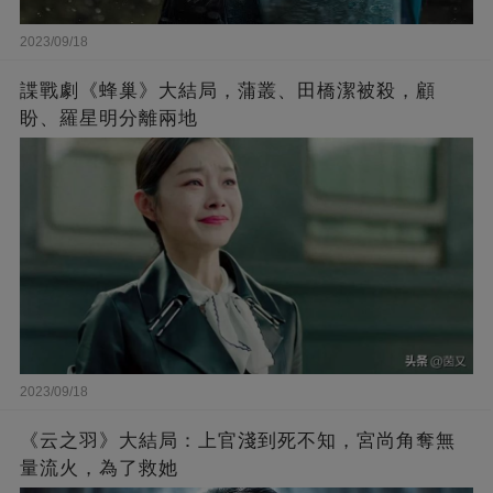
2023/09/18
諜戰劇《蜂巢》大結局，蒲叢、田橋潔被殺，顧
盼、羅星明分離兩地
2023/09/18
《云之羽》大結局：上官淺到死不知，宮尚角奪無
量流火，為了救她