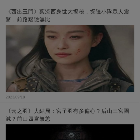
《西出玉門》葉流西身世大揭秘，探險小隊眾人震
驚，前路艱險無比
2023/09/18
《云之羽》大結局：宮子羽有多偏心？后山三宮團
滅？前山四宮無恙