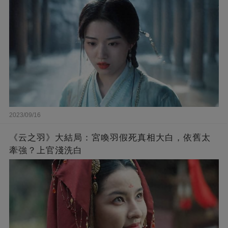
2023/09/16
《云之羽》大結局：宮喚羽假死真相大白，依舊太
牽強？上官淺洗白