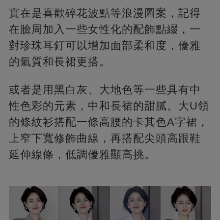
實在是喜歡碎花波點等浪漫圖案，記得
在臉周加入一些女性化的配飾點綴，一
對珍珠耳釘可以增加面部柔和度，優雅
的氣質和長裙更搭。
或者是用黑白灰、大地色等一些具有中
性色彩的元素，中和長裙的甜膩。大U領
的條紋衫搭配一條高腰的卡其色A字裙，
上窄下寬修飾曲線，再搭配尖頭高跟鞋
延伸線條，低調優雅顯高挑。