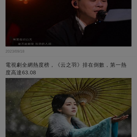
2023/09/18
電視劇全網熱度榜，《云之羽》排在倒數，第一熱
度高達63.08