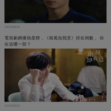
2023/09/18
電視劇網播熱度榜，《南風知我意》排在倒數， 你
在追哪一部？
2023/09/18