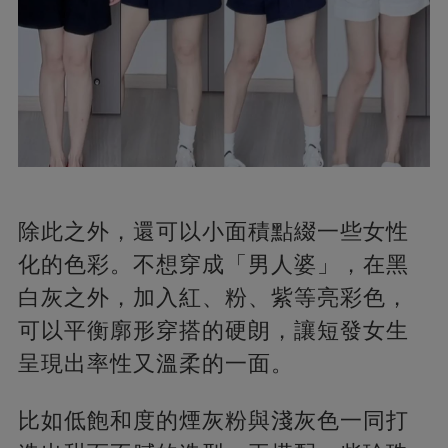
除此之外，還可以小面積點綴一些女性
化的色彩。不想穿成「男人婆」，在黑
白灰之外，加入紅、粉、紫等亮彩色，
可以平衡廓形穿搭的硬朗，讓短發女生
呈現出率性又溫柔的一面。
比如低飽和度的煙灰粉與淺灰色一同打