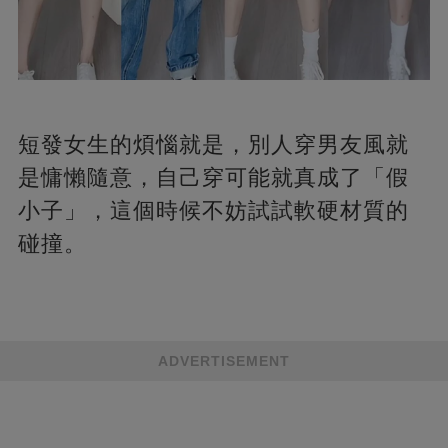
短發女生的煩惱就是，別人穿男友風就
是慵懶隨意，自己穿可能就真成了「假
小子」，這個時候不妨試試軟硬材質的
碰撞。
ADVERTISEMENT