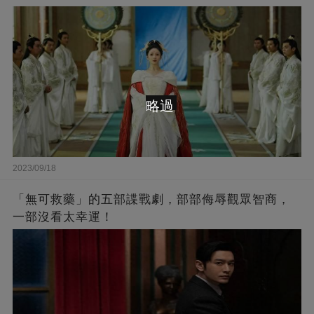
略過
2023/09/18
「無可救藥」的五部諜戰劇，部部侮辱觀眾智商，
一部沒看太幸運！