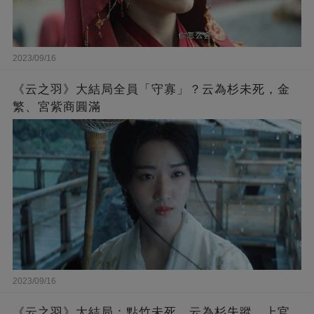
2023/09/16
《云之羽》大結局全員「守寡」？云為杉未死，金
繁、宮紫商圓滿
2023/09/16
《云之羽》大結局：點竹未死，云為杉失蹤，上官