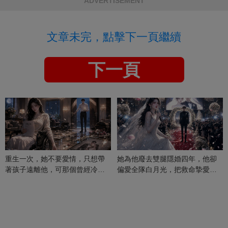
ADVERTISEMENT
文章未完，點擊下一頁繼續
下一頁
重生一次，她不要愛情，只想帶
她為他廢去雙腿隱婚四年，他卻
著孩子遠離他，可那個曾經冷漠
偏愛全隊白月光，把救命摯愛當
的男人，一次次將她逼入懷中...
成畢生負擔