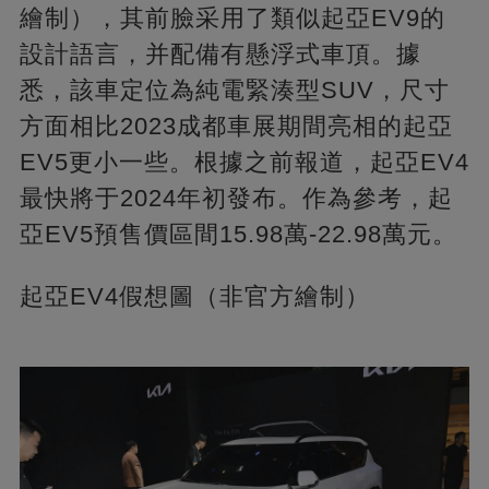
繪制），其前臉采用了類似起亞EV9的
設計語言，并配備有懸浮式車頂。據
悉，該車定位為純電緊湊型SUV，尺寸
方面相比2023成都車展期間亮相的起亞
EV5更小一些。根據之前報道，起亞EV4
最快將于2024年初發布。作為參考，起
亞EV5預售價區間15.98萬-22.98萬元。
起亞EV4假想圖（非官方繪制）