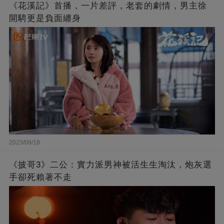
《花溪記》首播，一片差評，老套的劇情，男主徐
開騁更是負面纏身
2023/09/18
《披哥3》二公：實力派男神被活生生淘汰，炮灰選
手卻死賴著不走