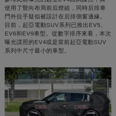
使用了豎向布局前后燈組，同時后排車
門外拉手疑似被設計在后排側窗邊緣。
目前，起亞電動SUV系列已推出EV5、
EV6和EV9車型。從數字排序來看，本次
曝光諜照的EV4或是當前起亞電動SUV
系列中尺寸最小的車型。