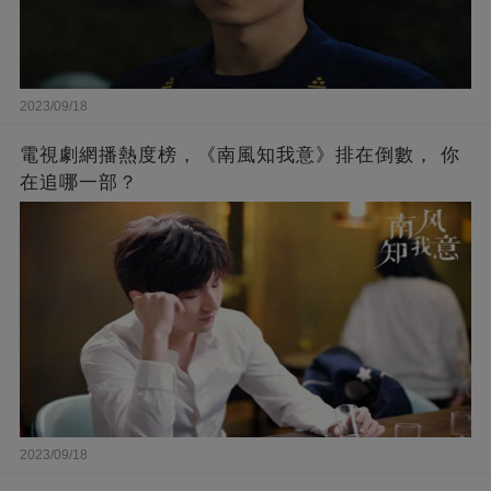
2023/09/18
電視劇網播熱度榜，《南風知我意》排在倒數， 你
在追哪一部？
2023/09/18