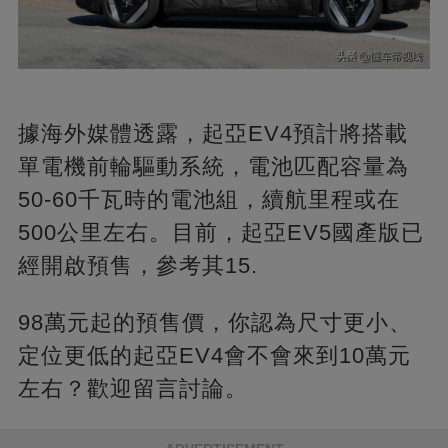
據海外媒體透露，起亞EV4預計將搭載
單電機前輪驅動系統，電池匹配容量為
50-60千瓦時的電池組，續航里程或在
500公里左右。目前，起亞EV5國產版已
經開啟預售，參考其15.
98萬元起的預售價，你認為尺寸更小、
定位更低的起亞EV4會不會來到10萬元
左右？歡迎留言討論。