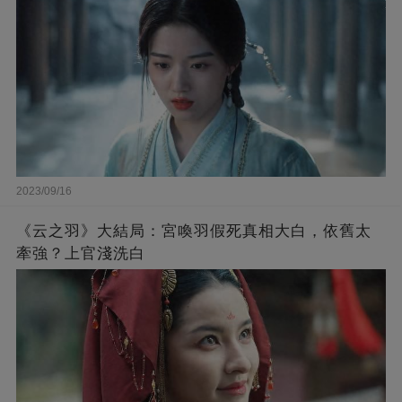
2023/09/16
《云之羽》大結局：宮喚羽假死真相大白，依舊太
牽強？上官淺洗白