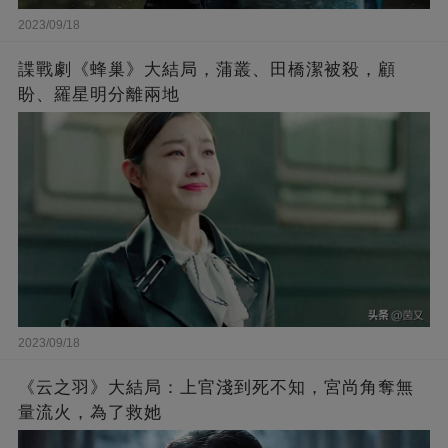
2023/09/18
諜戰劇《蜂巢》大結局，蒲叢、田橋潔被殺，顧
盼、羅星明分離兩地
2023/09/18
《云之羽》大結局：上官淺到死不知，宮尚角奪無
量流火，為了救她