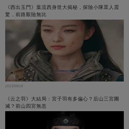
《西出玉門》葉流西身世大揭秘，探險小隊眾人震
驚，前路艱險無比
2023/09/18
《云之羽》大結局：宮子羽有多偏心？后山三宮團
滅？前山四宮無恙