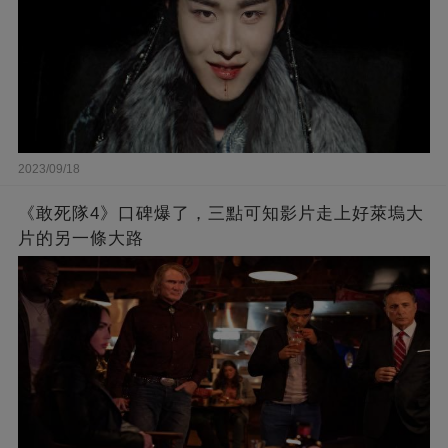
2023/09/18
《敢死隊4》口碑爆了，三點可知影片走上好萊塢大
片的另一條大路