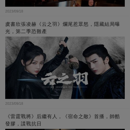
2023/09/18
虞書欣張凌赫《云之羽》爛尾惹眾怒，隱藏結局曝
光，第二季恐難產
2023/09/18
《雷霆戰將》后繼有人，《宿命之敵》首播，帥酷
發膠，諜戰抗日