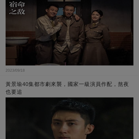
2023/09/18
黃景瑜40集都市劇來襲，國家一級演員作配，熬夜
也要追