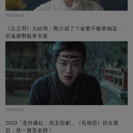
2023/09/18
《云之羽》大結局：戰力崩了？金繁不敵寒鴉柒，
宮遠徵擊殺寒衣客
2023/09/18
2023「意外爆紅」的五部劇，《長相思》排在最
后，第一實至名歸！