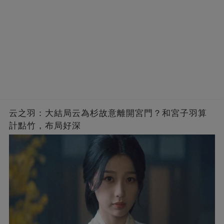
云之羽：大結局云為杉故意離開宮門？和宮子羽算
計點竹，布局好深