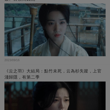
2023/09/16
《云之羽》大結局：點竹未死，云為杉失蹤，上官
淺歸隱，有第二季