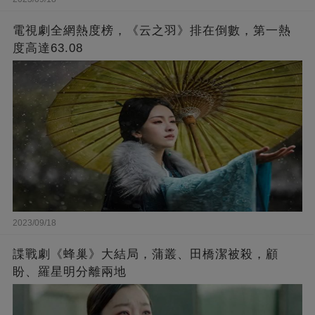
電視劇全網熱度榜，《云之羽》排在倒數，第一熱
度高達63.08
2023/09/18
諜戰劇《蜂巢》大結局，蒲叢、田橋潔被殺，顧
盼、羅星明分離兩地