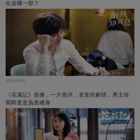
在追哪一部？
2023/09/18
《花溪記》首播，一片差評，老套的劇情，男主徐
開騁更是負面纏身