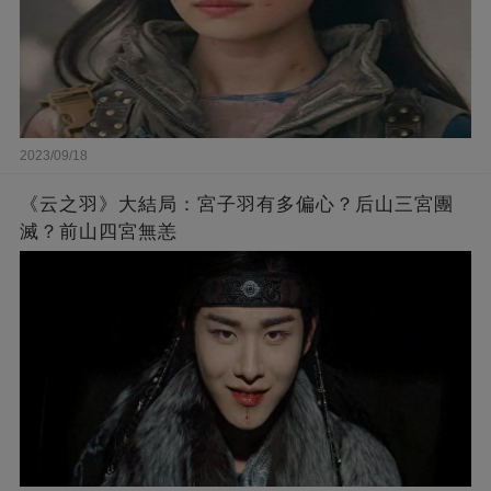
2023/09/18
《云之羽》大結局：宮子羽有多偏心？后山三宮團
滅？前山四宮無恙