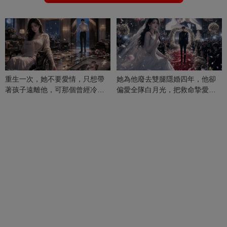
重生一次，她不要愛情，只想帶
她為他廢去雙腿隱婚四年，他卻
著孩子遠離他，可那個曾經冷漠
偏愛全隊白月光，把救命摯愛當
的男人，一次次將她逼入懷中...
成畢生負擔