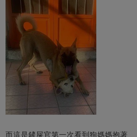
而這是鏟屎官第一次看到狗媽媽抱著