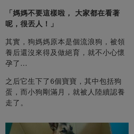
「媽媽不要這樣啦， 大家都在看著
呢，很丟人！」
其實，狗媽媽原本是個流浪狗，被領
養后還沒來得及做絕育，就不小心懷
孕了...
之后它生下了6個寶寶，其中包括狗
蛋，而小狗剛滿月，就被人陸續認養
走了。