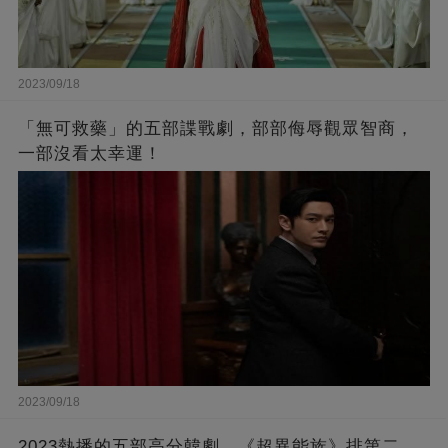
2023/09/18
「無可救藥」的五部諜戰劇，部部侮辱觀眾智商，
一部沒看太幸運！
2023/09/18
2023熱播的五部高分韓劇，《超異能族》排第二，