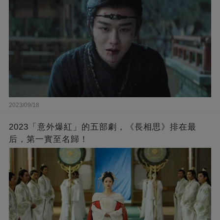
2023/09/18
2023「意外爆紅」的五部劇，《長相思》排在最
后，第一實至名歸！