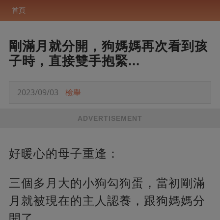
首頁
剛滿月就分開，狗媽媽再次看到孩
子時，直接雙手抱緊...
2023/09/03
檢舉
ADVERTISEMENT
好暖心的母子重逢：
三個多月大的小狗勾狗蛋，當初剛滿
月就被現在的主人認養，跟狗媽媽分
開了...