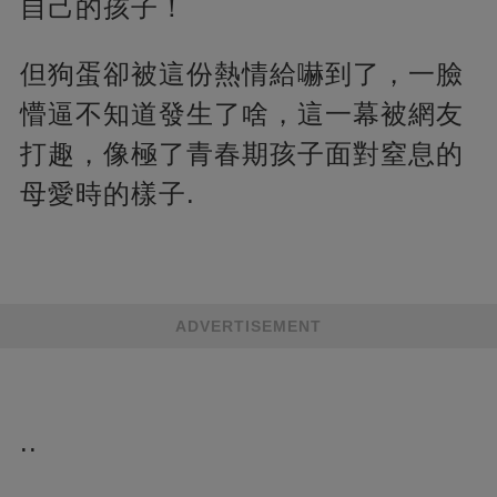
自己的孩子！
但狗蛋卻被這份熱情給嚇到了，一臉
懵逼不知道發生了啥，這一幕被網友
打趣，像極了青春期孩子面對窒息的
母愛時的樣子.
ADVERTISEMENT
..