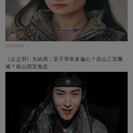
2023/09/18
《云之羽》大結局：宮子羽有多偏心？后山三宮團
滅？前山四宮無恙