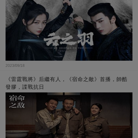
2023/09/18
《雷霆戰將》后繼有人，《宿命之敵》首播，帥酷
發膠，諜戰抗日