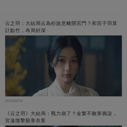
云之羽：大結局云為杉故意離開宮門？和宮子羽算
計點竹，布局好深
2023/09/18
《云之羽》大結局：戰力崩了？金繁不敵寒鴉柒，
宮遠徵擊殺寒衣客