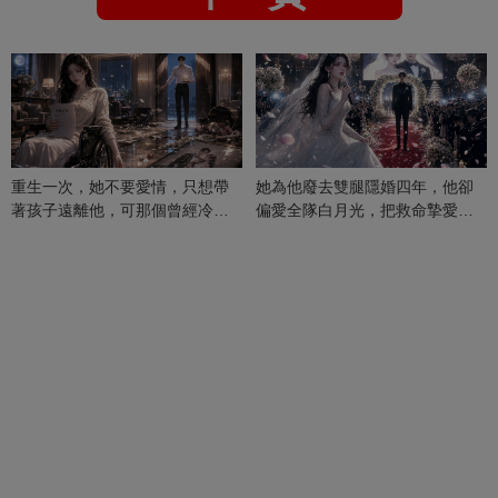
重生一次，她不要愛情，只想帶
她為他廢去雙腿隱婚四年，他卻
著孩子遠離他，可那個曾經冷漠
偏愛全隊白月光，把救命摯愛當
的男人，一次次將她逼入懷中...
成畢生負擔