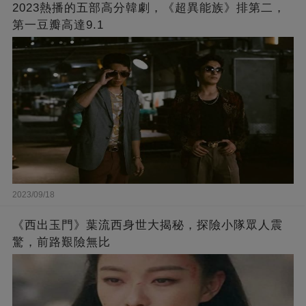
2023熱播的五部高分韓劇，《超異能族》排第二，
第一豆瓣高達9.1
2023/09/18
《西出玉門》葉流西身世大揭秘，探險小隊眾人震
驚，前路艱險無比