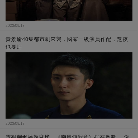
2023/09/18
黃景瑜40集都市劇來襲，國家一級演員作配，熬夜
也要追
2023/09/18
電視劇網播熱度榜，《南風知我意》排在倒數， 你