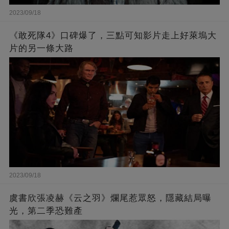
2023/09/18
《敢死隊4》口碑爆了，三點可知影片走上好萊塢大
片的另一條大路
2023/09/18
虞書欣張凌赫《云之羽》爛尾惹眾怒，隱藏結局曝
光，第二季恐難產