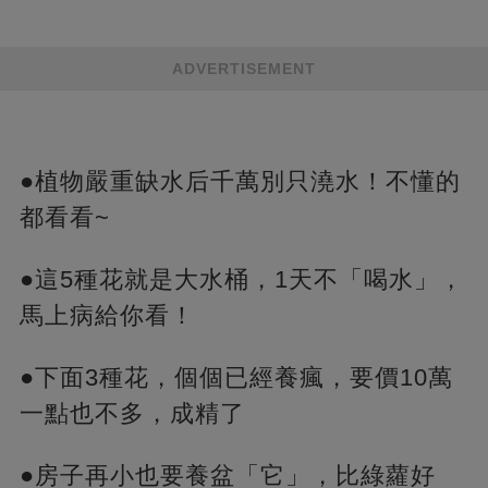
ADVERTISEMENT
●植物嚴重缺水后千萬別只澆水！不懂的
都看看~
●這5種花就是大水桶，1天不「喝水」，
馬上病給你看！
●下面3種花，個個已經養瘋，要價10萬
一點也不多，成精了
●房子再小也要養盆「它」，比綠蘿好