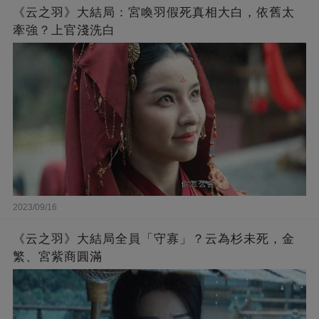
《云之羽》大結局：宮喚羽假死真相大白，依舊太
牽強？上官淺洗白
2023/09/16
《云之羽》大結局全員「守寡」？云為杉未死，金
繁、宮紫商圓滿