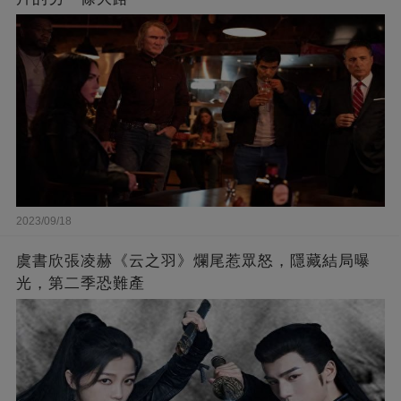
2023/09/18
虞書欣張凌赫《云之羽》爛尾惹眾怒，隱藏結局曝
光，第二季恐難產