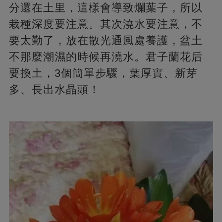
分還在土里，這樣會導致爛葉子，所以
栽種深度要注意。其次澆水要注意，不
要太勤了，放在散光通風處養護，盆土
不那麼潮濕的時候再澆水。君子蘭花后
要換土，3個簡單步驟，葉厚實、新芽
多、長出水晶頭！