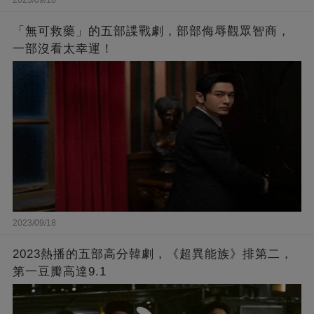
2023/09/18
「無可救藥」的五部諜戰劇，部部侮辱觀眾智商，
一部沒看太幸運！
2023/09/18
2023熱播的五部高分韓劇，《超異能族》排第二，
第一豆瓣高達9.1