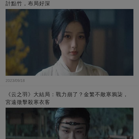
計點竹，布局好深
2023/09/18
《云之羽》大結局：戰力崩了？金繁不敵寒鴉柒，
宮遠徵擊殺寒衣客