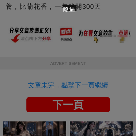
養，比蘭花香，一年能開300天
略過
ADVERTISEMENT
文章未完，點擊下一頁繼續
下一頁