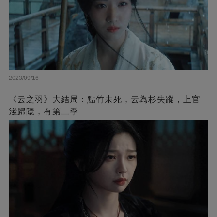
2023/09/16
《云之羽》大結局：點竹未死，云為杉失蹤，上官
淺歸隱，有第二季