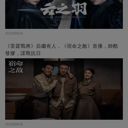
2023/09/18
《雷霆戰將》后繼有人，《宿命之敵》首播，帥酷
發膠，諜戰抗日
2023/09/18