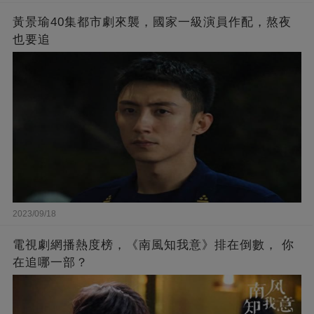
黃景瑜40集都市劇來襲，國家一級演員作配，熬夜
也要追
2023/09/18
電視劇網播熱度榜，《南風知我意》排在倒數， 你
在追哪一部？