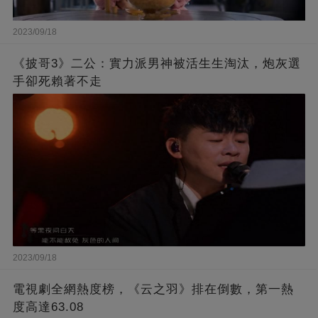
2023/09/18
《披哥3》二公：實力派男神被活生生淘汰，炮灰選
手卻死賴著不走
2023/09/18
電視劇全網熱度榜，《云之羽》排在倒數，第一熱
度高達63.08