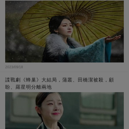
2023/09/18
諜戰劇《蜂巢》大結局，蒲叢、田橋潔被殺，顧
盼、羅星明分離兩地