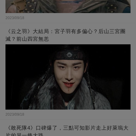
2023/09/18
《云之羽》大結局：宮子羽有多偏心？后山三宮團
滅？前山四宮無恙
2023/09/18
《敢死隊4》口碑爆了，三點可知影片走上好萊塢大
片的另一條大路