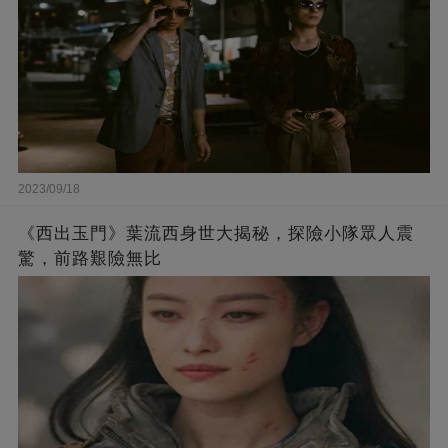
2023/09/18
《西出玉門》葉流西身世大揭秘，探險小隊眾人震
驚，前路艱險無比