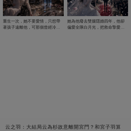
重生一次，她不要愛情，只想帶
她為他廢去雙腿隱婚四年，他卻
著孩子遠離他，可那個曾經冷漠
偏愛全隊白月光，把救命摯愛當
的男人，一次次將她逼入懷中...
成畢生負擔
云之羽：大結局云為杉故意離開宮門？和宮子羽算