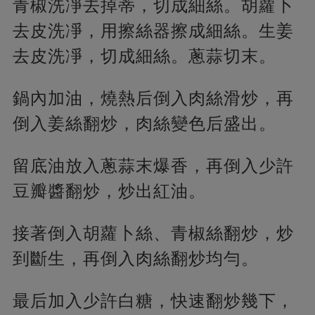
青椒洗凈去掉蒂，切成細絲。胡蘿卜
去皮洗凈，用擦絲器擦成細絲。生姜
去皮洗凈，切成細絲。蔥蒜切末。
鍋內加油，燒熱后倒入肉絲滑炒，再
倒入姜絲翻炒，肉絲變色后盛出。
留底油放入蔥蒜末爆香，再倒入少許
豆瓣醬翻炒，炒出紅油。
接著倒入胡蘿卜絲、青椒絲翻炒，炒
到斷生，再倒入肉絲翻炒均勻。
最后加入少許白糖，快速翻炒幾下，