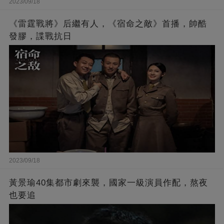
2023/09/18
《雷霆戰將》后繼有人，《宿命之敵》首播，帥酷
發膠，諜戰抗日
2023/09/18
黃景瑜40集都市劇來襲，國家一級演員作配，熬夜
也要追