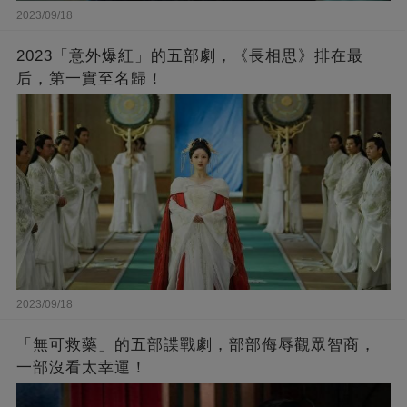
2023/09/18
2023「意外爆紅」的五部劇，《長相思》排在最
后，第一實至名歸！
2023/09/18
「無可救藥」的五部諜戰劇，部部侮辱觀眾智商，
一部沒看太幸運！