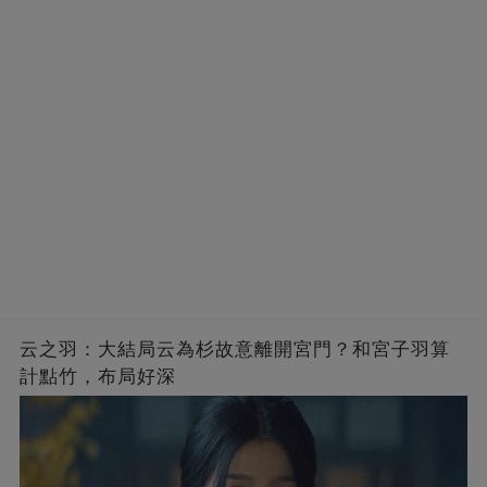
的男人，一次次將她逼入懷中...
成畢生負擔
云之羽：大結局云為杉故意離開宮門？和宮子羽算
計點竹，布局好深