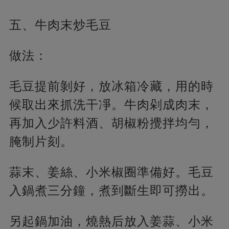
五、牛肉末炒毛豆
做法：
毛豆提前剝好，放冰箱冷藏，用的時
候取出來抓洗干凈。牛肉剁成肉末，
再加入少許料酒、胡椒粉攪拌均勻，
腌制片刻。
蒜末、姜絲、小米椒圈準備好。毛豆
入鍋煮三分鐘，煮到斷生即可撈出。
另起鍋加油，燒熱后放入姜蒜、小米