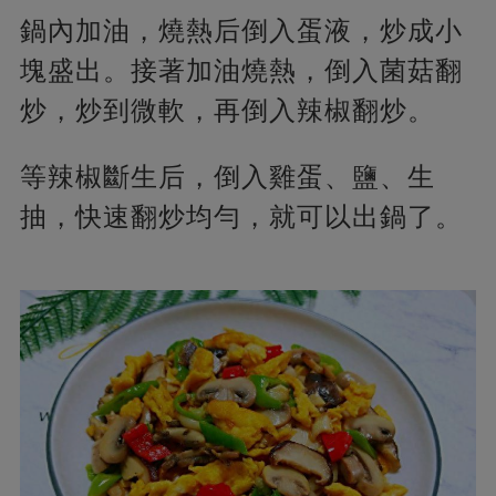
鍋內加油，燒熱后倒入蛋液，炒成小
塊盛出。接著加油燒熱，倒入菌菇翻
炒，炒到微軟，再倒入辣椒翻炒。
等辣椒斷生后，倒入雞蛋、鹽、生
抽，快速翻炒均勻，就可以出鍋了。