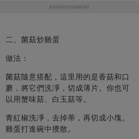
ADVERTISEMENT
二、菌菇炒雞蛋
做法：
菌菇隨意搭配，這里用的是香菇和口
蘑，將它們洗凈，切成薄片。你也可
以用蟹味菇、白玉菇等。
青紅椒洗凈，去掉蒂，再切成小塊。
雞蛋打進碗中攪散。