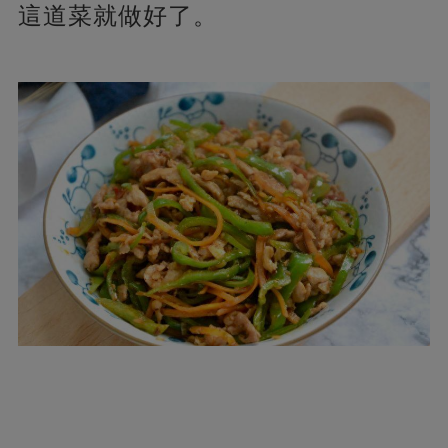
這道菜就做好了。