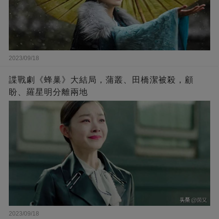
2023/09/18
諜戰劇《蜂巢》大結局，蒲叢、田橋潔被殺，顧
盼、羅星明分離兩地
2023/09/18