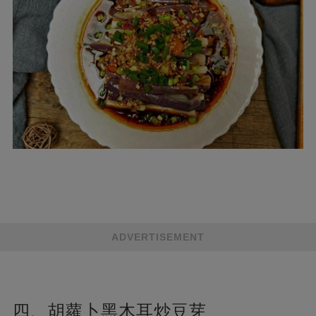
ADVERTISEMENT
四、胡蘿卜黑木耳炒豆芽