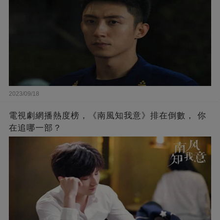
2023/09/18
電視劇網播熱度榜，《南風知我意》排在倒數， 你
在追哪一部？