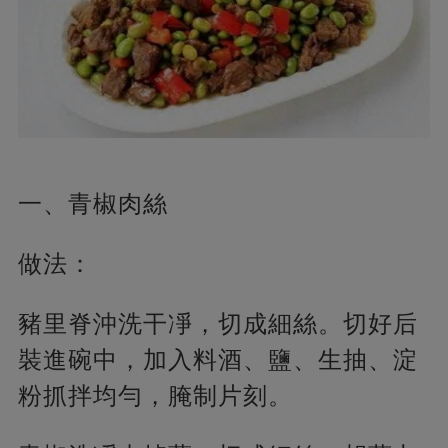
一、青椒肉絲
做法：
豬里脊沖洗干凈，切成細絲。切好后
裝進碗中，加入料酒、鹽、生抽、淀
粉抓拌均勻，腌制片刻。