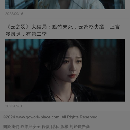
2023/09/16
《云之羽》大結局：點竹未死，云為杉失蹤，上官
淺歸隱，有第二季
2023/09/16
©2024 www.gowork-place.com. All Rights Reserved.
關於我們
政策與安全
條款
隱私
版權
對於廣告商