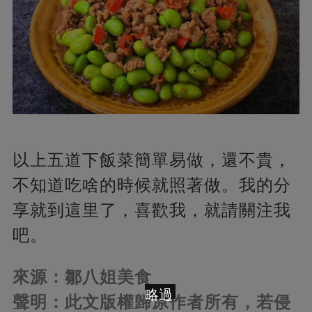
以上五道下飯菜簡單易做，還不貴，
不知道吃啥的時候就照著做。我的分
享就到這里了，喜歡我，就請關注我
吧。
來源：鄒八姐美食
略過
聲明：此文版權歸原作者所有，若侵