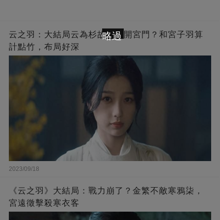
云之羽：大結局云為杉故意離開宮門？和宮子羽算
略過
計點竹，布局好深
2023/09/18
《云之羽》大結局：戰力崩了？金繁不敵寒鴉柒，
宮遠徵擊殺寒衣客