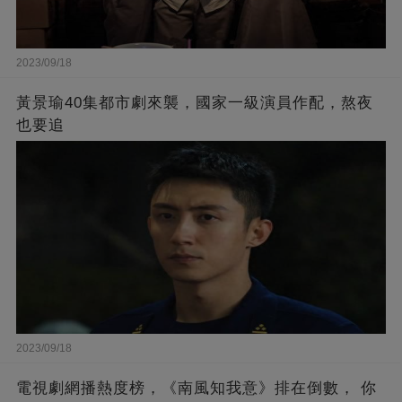
2023/09/18
黃景瑜40集都市劇來襲，國家一級演員作配，熬夜
也要追
2023/09/18
電視劇網播熱度榜，《南風知我意》排在倒數， 你