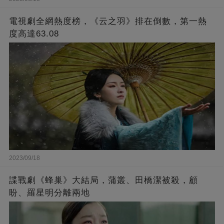
電視劇全網熱度榜，《云之羽》排在倒數，第一熱
度高達63.08
2023/09/18
諜戰劇《蜂巢》大結局，蒲叢、田橋潔被殺，顧
盼、羅星明分離兩地