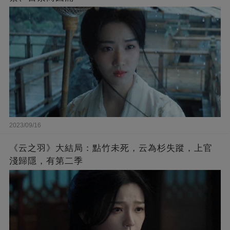
2023/09/16
《云之羽》大結局：點竹未死，云為杉失蹤，上官
淺歸隱，有第二季