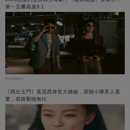
第一豆瓣高達9.1
2023/09/18
《西出玉門》葉流西身世大揭秘，探險小隊眾人震
驚，前路艱險無比