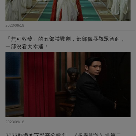
2023/09/18
「無可救藥」的五部諜戰劇，部部侮辱觀眾智商，
一部沒看太幸運！
2023/09/18
2023熱播的五部高分韓劇，《超異能族》排第二，