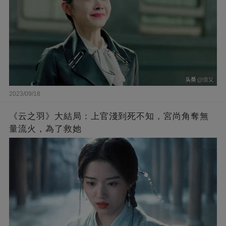
2023/09/18
《云之羽》大結局：上官淺到死不知，宮尚角奪無
量流火，為了救她