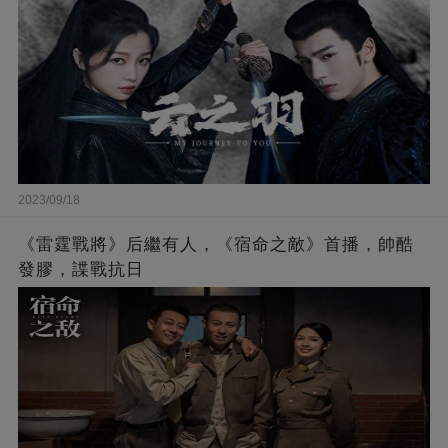
2023/09/18
《雷霆戰將》后繼有人，《宿命之敵》首播，帥酷
發膠，諜戰抗日