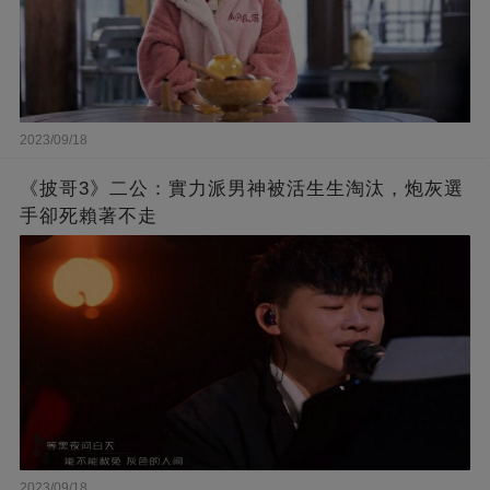
2023/09/18
《披哥3》二公：實力派男神被活生生淘汰，炮灰選
手卻死賴著不走
2023/09/18