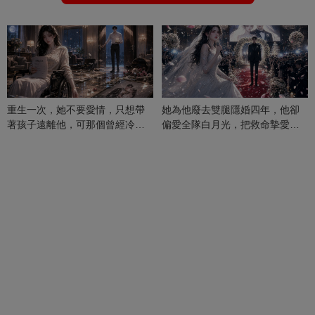
重生一次，她不要愛情，只想帶
她為他廢去雙腿隱婚四年，他卻
著孩子遠離他，可那個曾經冷漠
偏愛全隊白月光，把救命摯愛當
的男人，一次次將她逼入懷中...
成畢生負擔