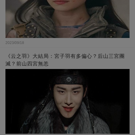
2023/09/18
《云之羽》大結局：宮子羽有多偏心？后山三宮團
滅？前山四宮無恙