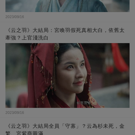
2023/09/16
《云之羽》大結局：宮喚羽假死真相大白，依舊太
牽強？上官淺洗白
2023/09/16
《云之羽》大結局全員「守寡」？云為杉未死，金
繁、宮紫商圓滿