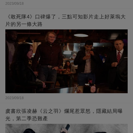
2023/09/18
《敢死隊4》口碑爆了，三點可知影片走上好萊塢大
片的另一條大路
2023/09/18
虞書欣張凌赫《云之羽》爛尾惹眾怒，隱藏結局曝
光，第二季恐難產