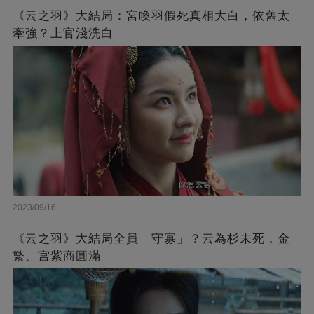
《云之羽》大結局：宮喚羽假死真相大白，依舊太
牽強？上官淺洗白
2023/09/16
《云之羽》大結局全員「守寡」？云為杉未死，金
繁、宮紫商圓滿