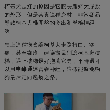
柯基犬走紅的原因是它腰長腿短大屁股
的外形。但是其實這種身材，非常容易
導致柯基犬椎間盤的突出和脊椎神經
炎。
患上這種病會讓柯基犬走路扭曲、疼
痛，甚至癱瘓，建議盡量別讓柯基爬樓
梯，遇上樓梯最好抱著它走，平時還可
以用
申維通達
營養神經，這樣能避免狗
狗最后走向癱瘓之路。