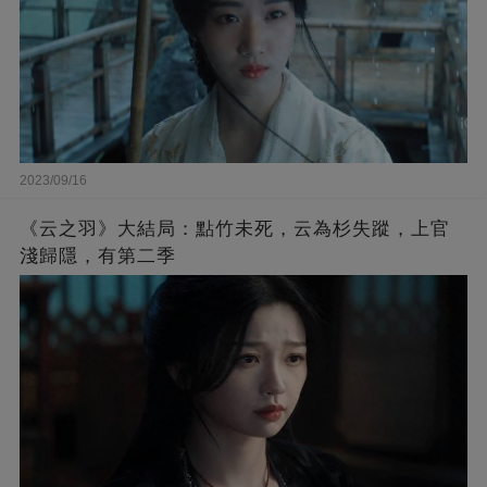
2023/09/16
《云之羽》大結局：點竹未死，云為杉失蹤，上官
淺歸隱，有第二季