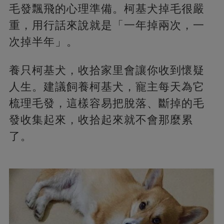
毛發飄飛的心理準備。柯基犬掉毛很嚴
重，用行話來說就是「一年掉兩次，一
次掉半年」。
養只柯基犬，收拾家里會讓你收到懷疑
人生。建議飼養柯基犬，寵主每天為它
梳理毛發，這樣容易把脫落、斷掉的毛
發收集起來，收拾起來就不會那麼累
了。