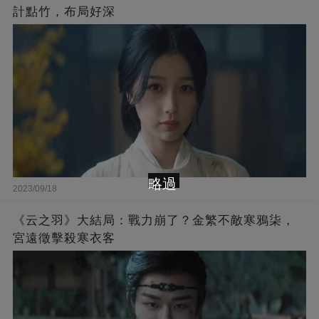
計點竹，布局好深
略過
2023/09/18
《云之羽》大結局：戰力崩了？金繁不敵寒鴉柒，
宮遠徵擊殺寒衣客