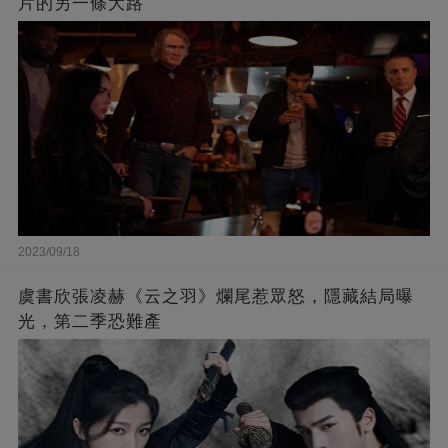
片的另一條大路
2023/09/18
虞書欣張凌赫《云之羽》爛尾惹眾怒，隱藏結局曝
光，第二季恐難產