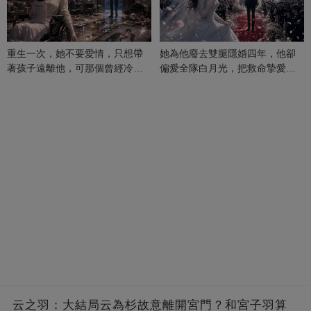
重生一次，她不要愛情，只想帶
她為他廢去雙腿隱婚四年，他卻
著孩子遠離他，可那個曾經冷漠
偏愛全隊白月光，把救命摯愛當
的男人，一次次將她逼入懷中...
成畢生負擔
云之羽：大結局云為杉故意離開宮門？和宮子羽算