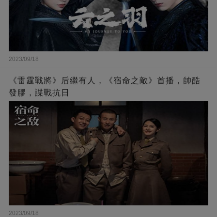
2023/09/18
《雷霆戰將》后繼有人，《宿命之敵》首播，帥酷
發膠，諜戰抗日
2023/09/18