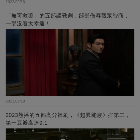
2023/09/18
「無可救藥」的五部諜戰劇，部部侮辱觀眾智商，
一部沒看太幸運！
2023/09/18
2023熱播的五部高分韓劇，《超異能族》排第二，
第一豆瓣高達9.1