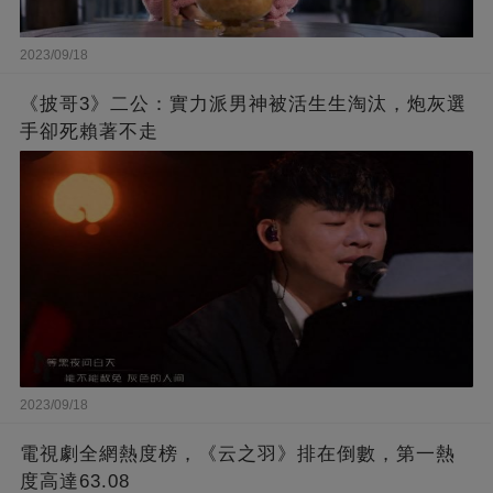
2023/09/18
《披哥3》二公：實力派男神被活生生淘汰，炮灰選
手卻死賴著不走
2023/09/18
電視劇全網熱度榜，《云之羽》排在倒數，第一熱
度高達63.08