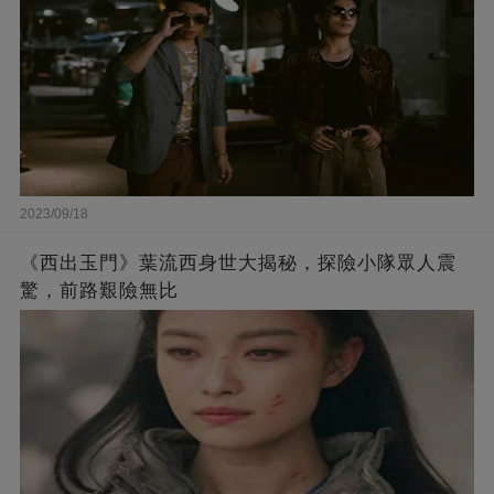
2023/09/18
《西出玉門》葉流西身世大揭秘，探險小隊眾人震
驚，前路艱險無比