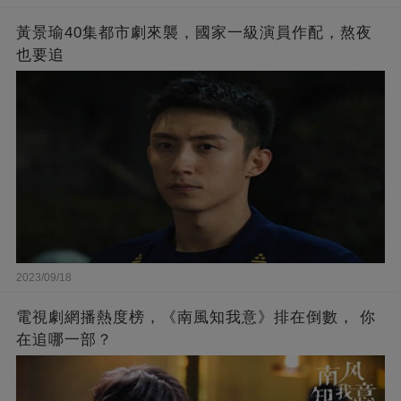
黃景瑜40集都市劇來襲，國家一級演員作配，熬夜
也要追
2023/09/18
電視劇網播熱度榜，《南風知我意》排在倒數， 你
在追哪一部？