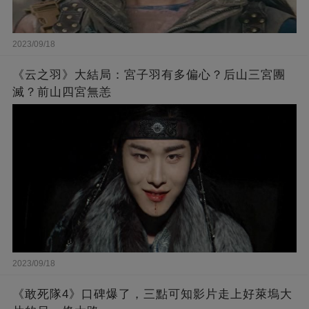
2023/09/18
《云之羽》大結局：宮子羽有多偏心？后山三宮團
滅？前山四宮無恙
2023/09/18
《敢死隊4》口碑爆了，三點可知影片走上好萊塢大