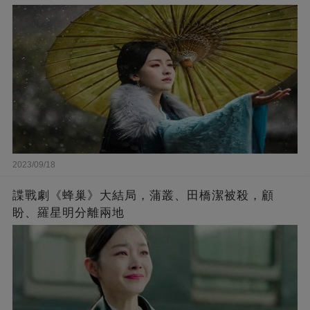
2023/09/18
諜戰劇《蜂巢》大結局，蒲叢、田橋潔被殺，顧
盼、羅星明分離兩地