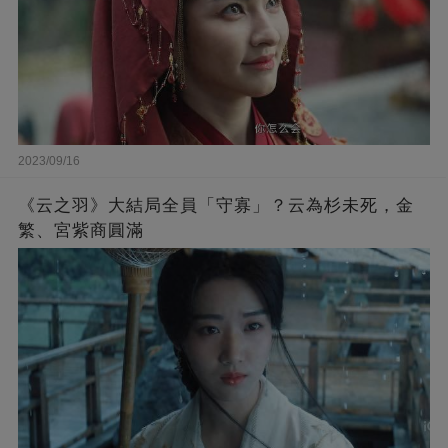
2023/09/16
《云之羽》大結局全員「守寡」？云為杉未死，金
繁、宮紫商圓滿