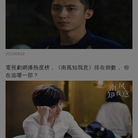
2023/09/18
電視劇網播熱度榜，《南風知我意》排在倒數， 你
在追哪一部？