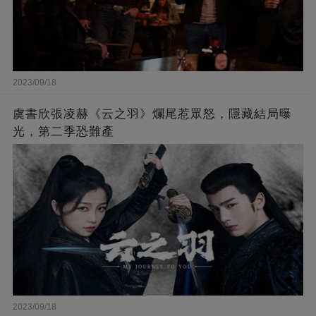
2023/09/18
虞書欣張凌赫《云之羽》爛尾惹眾怒，隱藏結局曝
光，第二季恐難產
2023/09/18