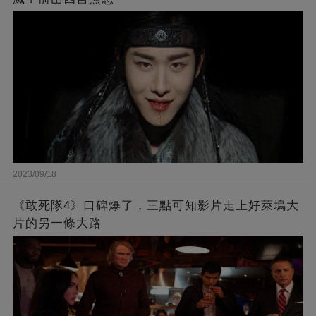
2023/09/18
《敢死隊4》口碑爆了，三點可知影片走上好萊塢大
片的另一條大路