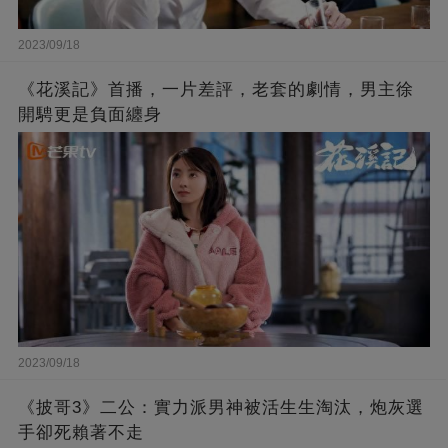
2023/09/18
《花溪記》首播，一片差評，老套的劇情，男主徐
開騁更是負面纏身
2023/09/18
《披哥3》二公：實力派男神被活生生淘汰，炮灰選
手卻死賴著不走