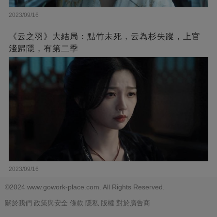
2023/09/16
《云之羽》大結局：點竹未死，云為杉失蹤，上官
淺歸隱，有第二季
2023/09/16
©2024 www.gowork-place.com. All Rights Reserved.
關於我們
政策與安全
條款
隱私
版權
對於廣告商