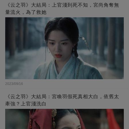
《云之羽》大結局：上官淺到死不知，宮尚角奪無
量流火，為了救她
2023/09/16
《云之羽》大結局：宮喚羽假死真相大白，依舊太
牽強？上官淺洗白