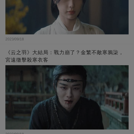
2023/09/18
《云之羽》大結局：戰力崩了？金繁不敵寒鴉柒，
宮遠徵擊殺寒衣客