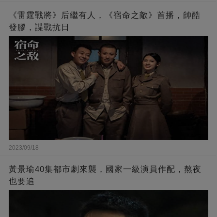
《雷霆戰將》后繼有人，《宿命之敵》首播，帥酷
發膠，諜戰抗日
2023/09/18
黃景瑜40集都市劇來襲，國家一級演員作配，熬夜
也要追