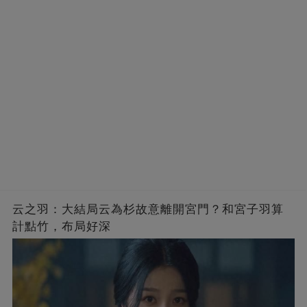
云之羽：大結局云為杉故意離開宮門？和宮子羽算
計點竹，布局好深