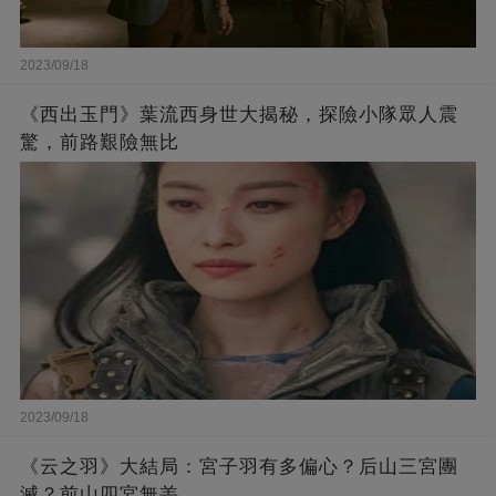
2023/09/18
《西出玉門》葉流西身世大揭秘，探險小隊眾人震
驚，前路艱險無比
2023/09/18
《云之羽》大結局：宮子羽有多偏心？后山三宮團
滅？前山四宮無恙