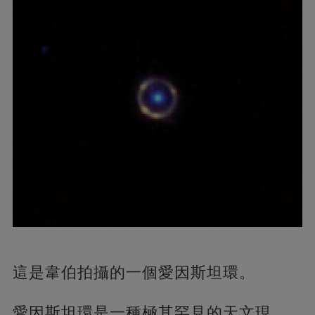
這是韋伯拍攝的一個愛因斯坦環。
愛因斯坦環是一種極其罕見的天文現