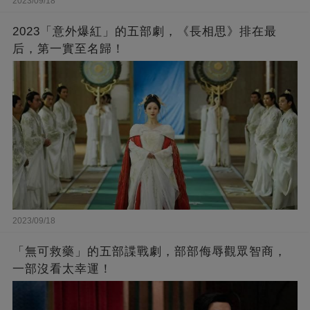
2023/09/18
2023「意外爆紅」的五部劇，《長相思》排在最
后，第一實至名歸！
2023/09/18
「無可救藥」的五部諜戰劇，部部侮辱觀眾智商，
一部沒看太幸運！