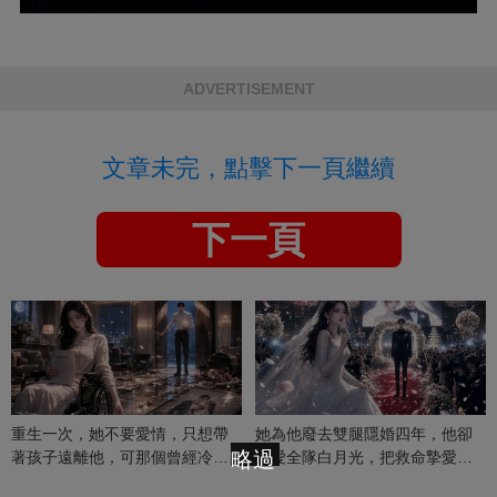
ADVERTISEMENT
文章未完，點擊下一頁繼續
下一頁
重生一次，她不要愛情，只想帶
她為他廢去雙腿隱婚四年，他卻
略過
著孩子遠離他，可那個曾經冷漠
偏愛全隊白月光，把救命摯愛當
的男人，一次次將她逼入懷中...
成畢生負擔