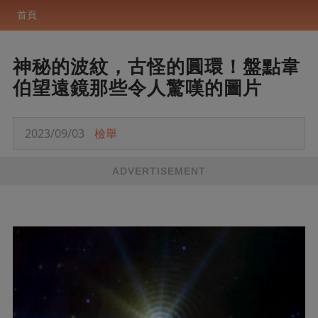
首頁
神秘的波紋，古怪的圓環！盤點韋
伯望遠鏡那些令人驚嘆的圖片
2023/09/03
檢舉
ADVERTISEMENT