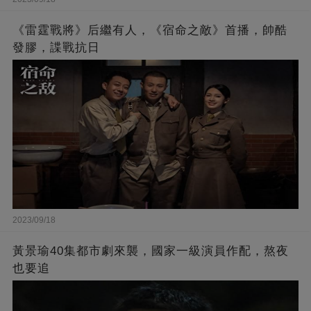
《雷霆戰將》后繼有人，《宿命之敵》首播，帥酷
發膠，諜戰抗日
2023/09/18
黃景瑜40集都市劇來襲，國家一級演員作配，熬夜
也要追