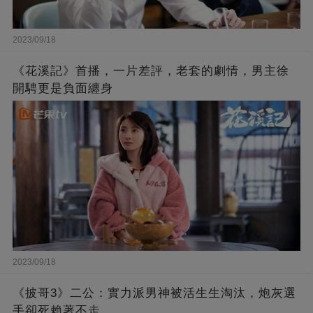
2023/09/18
《花溪記》首播，一片差評，老套的劇情，男主徐
開騁更是負面纏身
2023/09/18
《披哥3》二公：實力派男神被活生生淘汰，炮灰選
手卻死賴著不走