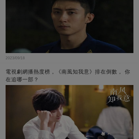
2023/09/18
電視劇網播熱度榜，《南風知我意》排在倒數， 你
在追哪一部？