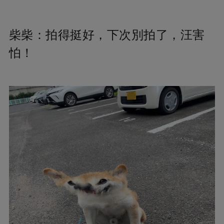
柴柴：拍得挺好，下次別拍了，汪害
怕！