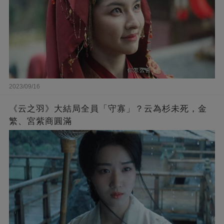
2023/09/16
《云之羽》大結局全員「守寡」？云為杉未死，金
繁、宮紫商圓滿