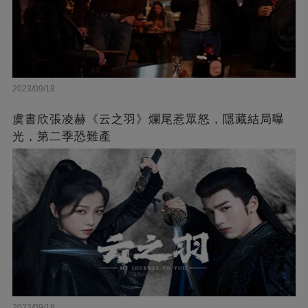
2023/09/18
虞書欣張凌赫《云之羽》爛尾惹眾怒，隱藏結局曝
光，第二季恐難產
2023/09/18