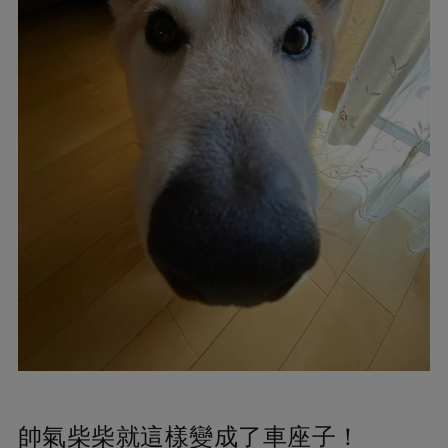
帥氣柴柴就這樣變成了車座子！