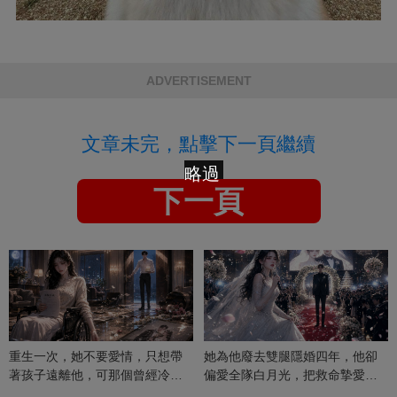
ADVERTISEMENT
文章未完，點擊下一頁繼續
略過
下一頁
重生一次，她不要愛情，只想帶
她為他廢去雙腿隱婚四年，他卻
著孩子遠離他，可那個曾經冷漠
偏愛全隊白月光，把救命摯愛當
的男人，一次次將她逼入懷中...
成畢生負擔