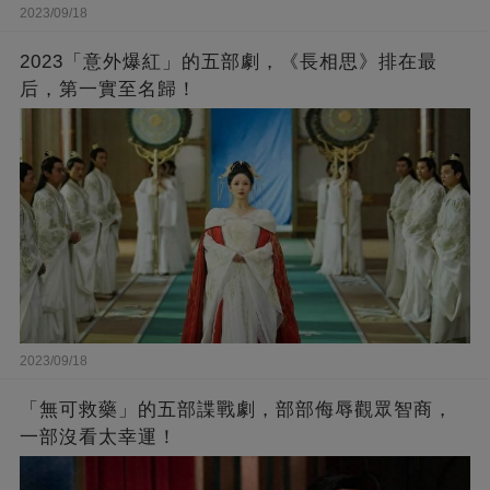
2023/09/18
2023「意外爆紅」的五部劇，《長相思》排在最
后，第一實至名歸！
2023/09/18
「無可救藥」的五部諜戰劇，部部侮辱觀眾智商，
一部沒看太幸運！