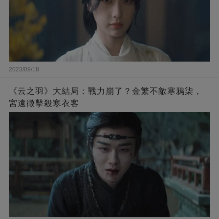
2023/09/18
《云之羽》大結局：戰力崩了？金繁不敵寒鴉柒，
宮遠徵擊殺寒衣客