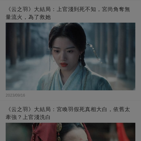
《云之羽》大結局：上官淺到死不知，宮尚角奪無
量流火，為了救她
2023/09/16
《云之羽》大結局：宮喚羽假死真相大白，依舊太
牽強？上官淺洗白