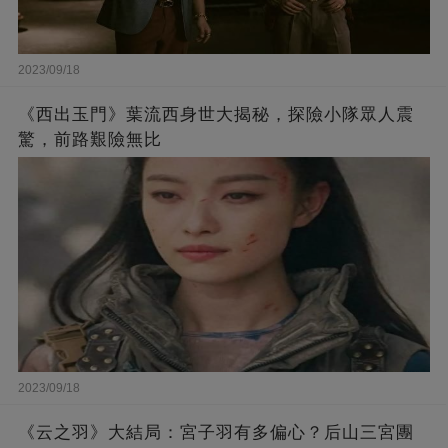
2023/09/18
《西出玉門》葉流西身世大揭秘，探險小隊眾人震
驚，前路艱險無比
2023/09/18
《云之羽》大結局：宮子羽有多偏心？后山三宮團