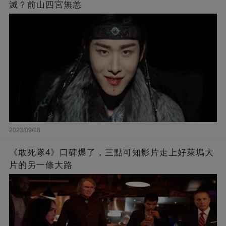
滅？前山四宮無恙
2023/09/18
《敢死隊4》口碑爆了，三點可知影片走上好萊塢大
片的另一條大路