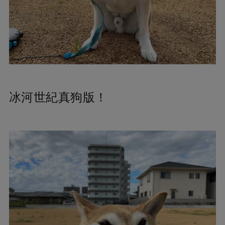
冰河世紀真狗版！