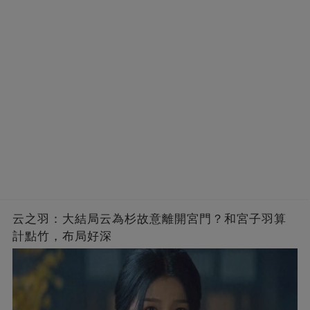
云之羽：大結局云為杉故意離開宮門？和宮子羽算
計點竹，布局好深