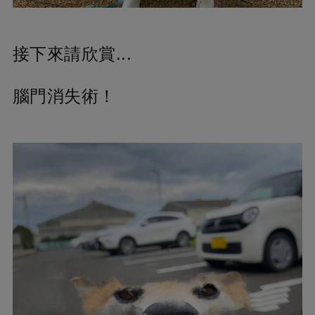
接下來請欣賞...
腦門消失術！