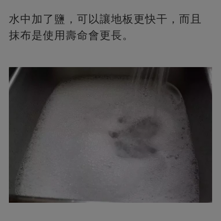
水中加了鹽，可以讓地板更快干，而且
抹布是使用壽命會更長。