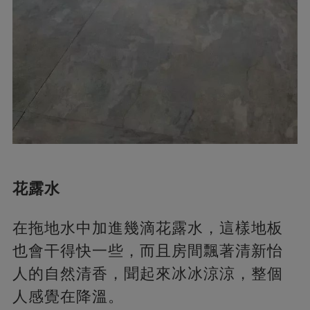
花露水
在拖地水中加進幾滴花露水，這樣地板
也會干得快一些，而且房間飄著清新怡
人的自然清香，聞起來冰冰涼涼，整個
人感覺在降溫。