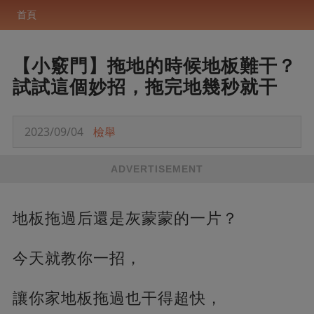
首頁
【小竅門】拖地的時候地板難干？
試試這個妙招，拖完地幾秒就干
2023/09/04
檢舉
ADVERTISEMENT
地板拖過后還是灰蒙蒙的一片？
今天就教你一招，
讓你家地板拖過也干得超快，