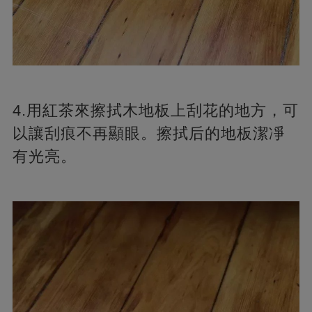
4.用紅茶來擦拭木地板上刮花的地方，可
以讓刮痕不再顯眼。擦拭后的地板潔凈
有光亮。