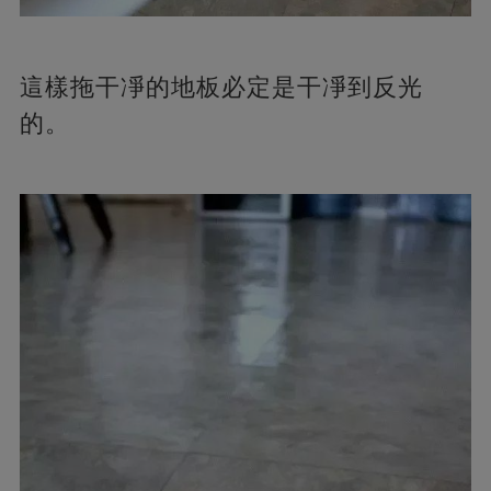
這樣拖干凈的地板必定是干凈到反光
的。