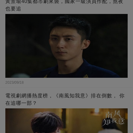
黃景瑜40集都市劇來襲，國家一級演員作配，熬夜
也要追
2023/09/18
電視劇網播熱度榜，《南風知我意》排在倒數， 你
在追哪一部？