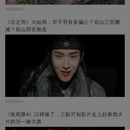
2023/09/18
《云之羽》大結局：宮子羽有多偏心？后山三宮團
滅？前山四宮無恙
2023/09/18
《敢死隊4》口碑爆了，三點可知影片走上好萊塢大
片的另一條大路