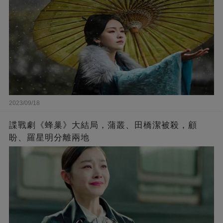
2023/09/18
諜戰劇《蜂巢》大結局，蒲叢、田橋潔被殺，顧
盼、羅星明分離兩地