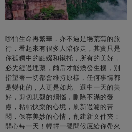
哪怕生命再繁華，亦不過是場荒蕪的旅
行，看起來有很多人陪你走，其實只是
你孤獨中的點綴和襯托，所有的美好，
必先經過埋藏，爾后才能煥發生機，別
指望著一切都會維持原樣，任何事情都
是變化的，人更是如此。選中一天的美
好，剪切悲觀的煩惱，刪除不滿的憂
慮，粘帖快樂的心境，刷新過濾的苦
悶，保存美妙的心情，創建新文件夾：
開心每一天！輕輕一聲問候愿給你帶來