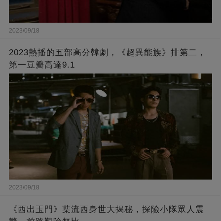
2023/09/18
2023熱播的五部高分韓劇，《超異能族》排第二，
第一豆瓣高達9.1
2023/09/18
《西出玉門》葉流西身世大揭秘，探險小隊眾人震