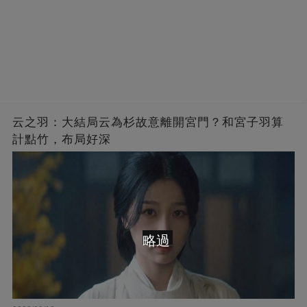
云之羽：大結局云為杉故意離開宮門？和宮子羽算
計點竹，布局好深
略過