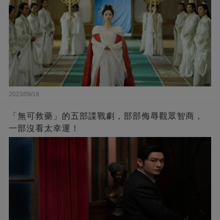
2023/09/18
「無可救藥」的五部諜戰劇，部部侮辱觀眾智商，
一部沒看太幸運！