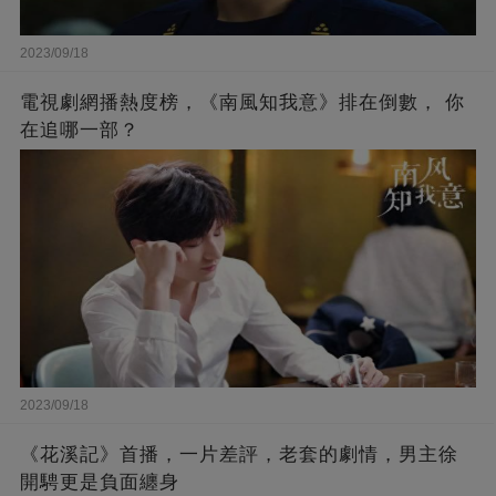
2023/09/18
電視劇網播熱度榜，《南風知我意》排在倒數， 你
在追哪一部？
2023/09/18
《花溪記》首播，一片差評，老套的劇情，男主徐
開騁更是負面纏身