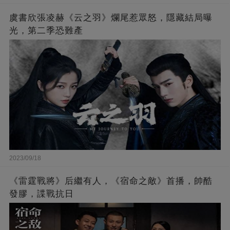
虞書欣張凌赫《云之羽》爛尾惹眾怒，隱藏結局曝
光，第二季恐難產
2023/09/18
《雷霆戰將》后繼有人，《宿命之敵》首播，帥酷
發膠，諜戰抗日