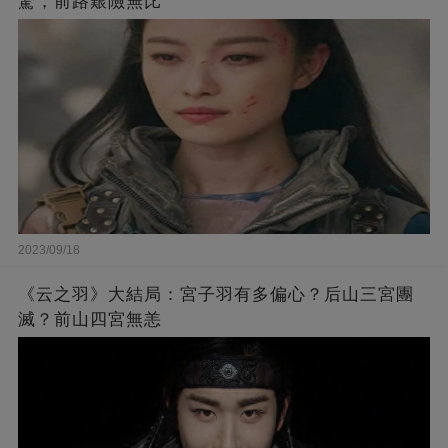
驚，前路艱險無比
2023/09/18
《云之羽》大結局：宮子羽有多偏心？后山三宮團
滅？前山四宮無恙