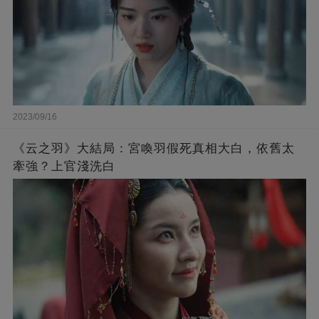
2023/09/16
《云之羽》大結局：宮喚羽假死真相大白，依舊太
牽強？上官淺洗白