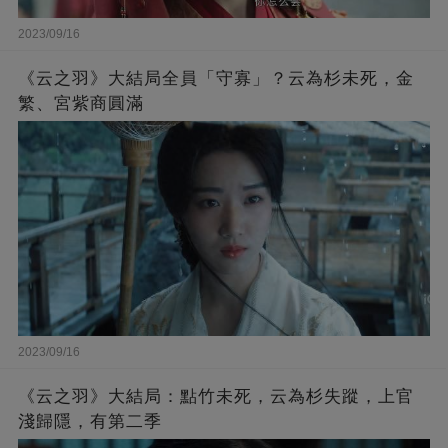
2023/09/16
《云之羽》大結局全員「守寡」？云為杉未死，金
繁、宮紫商圓滿
2023/09/16
《云之羽》大結局：點竹未死，云為杉失蹤，上官
淺歸隱，有第二季