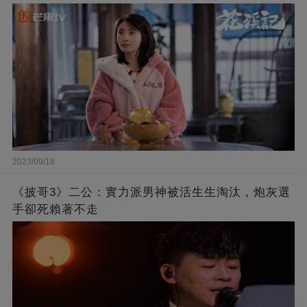
2023/09/18
《披哥3》二公：實力派男神被活生生淘汰，炮灰選
手卻死賴著不走