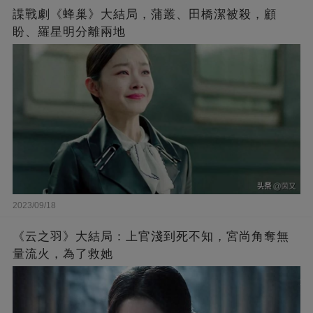
諜戰劇《蜂巢》大結局，蒲叢、田橋潔被殺，顧
盼、羅星明分離兩地
2023/09/18
《云之羽》大結局：上官淺到死不知，宮尚角奪無
量流火，為了救她