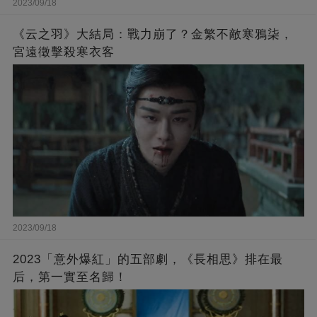
2023/09/18
《云之羽》大結局：戰力崩了？金繁不敵寒鴉柒，
宮遠徵擊殺寒衣客
2023/09/18
2023「意外爆紅」的五部劇，《長相思》排在最
后，第一實至名歸！