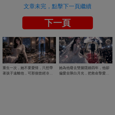
文章未完，點擊下一頁繼續
下一頁
重生一次，她不要愛情，只想帶
她為他廢去雙腿隱婚四年，他卻
著孩子遠離他，可那個曾經冷漠
偏愛全隊白月光，把救命摯愛當
的男人，一次次將她逼入懷中...
成畢生負擔