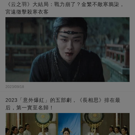
《云之羽》大結局：戰力崩了？金繁不敵寒鴉柒，
宮遠徵擊殺寒衣客
2023/09/18
2023「意外爆紅」的五部劇，《長相思》排在最
后，第一實至名歸！