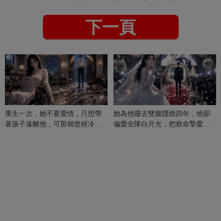
下一頁
重生一次，她不要愛情，只想帶
她為他廢去雙腿隱婚四年，他卻
著孩子遠離他，可那個曾經冷漠
偏愛全隊白月光，把救命摯愛當
的男人，一次次將她逼入懷中...
成畢生負擔