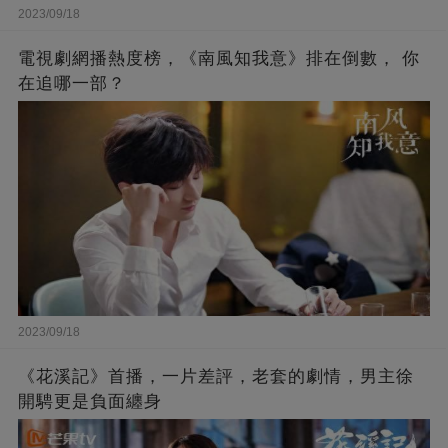
2023/09/18
電視劇網播熱度榜，《南風知我意》排在倒數， 你
在追哪一部？
2023/09/18
《花溪記》首播，一片差評，老套的劇情，男主徐
開騁更是負面纏身