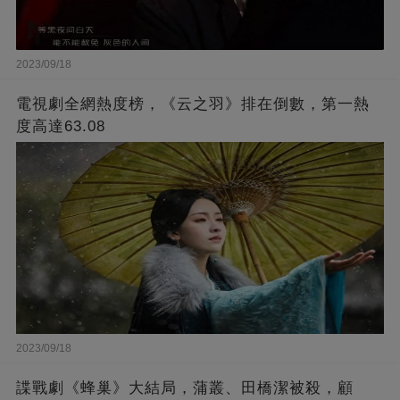
2023/09/18
電視劇全網熱度榜，《云之羽》排在倒數，第一熱
度高達63.08
2023/09/18
諜戰劇《蜂巢》大結局，蒲叢、田橋潔被殺，顧