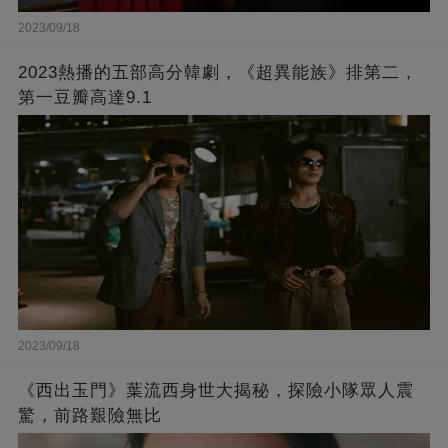
2023/09/18
2023熱播的五部高分韓劇，《超異能族》排第二，
第一豆瓣高達9.1
2023/09/18
《西出玉門》葉流西身世大揭秘，探險小隊眾人震
驚，前路艱險無比