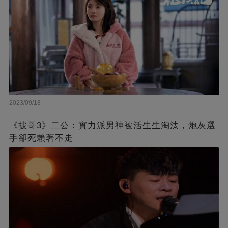
2023/09/18
《披哥3》二公：實力派男神被活生生淘汰，炮灰選
手卻死賴著不走