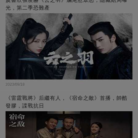
虞書欣張凌赫《云之羽》爛尾惹眾怒，隱藏結局曝
光，第二季恐難產
2023/09/18
《雷霆戰將》后繼有人，《宿命之敵》首播，帥酷
發膠，諜戰抗日