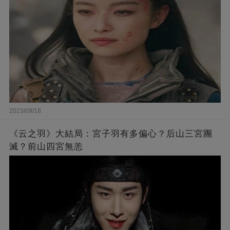
2023/09/18
《云之羽》大結局：宮子羽有多偏心？后山三宮團
滅？前山四宮無恙