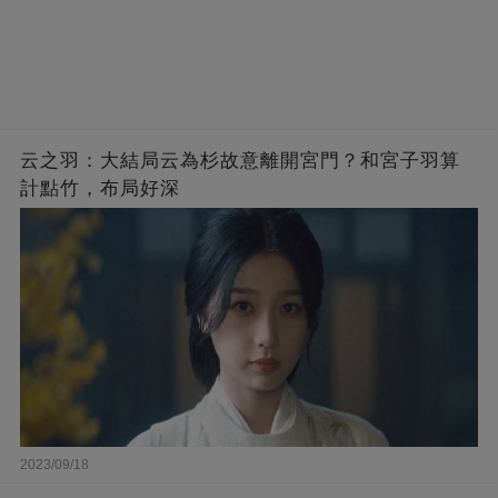
云之羽：大結局云為杉故意離開宮門？和宮子羽算
計點竹，布局好深
2023/09/18