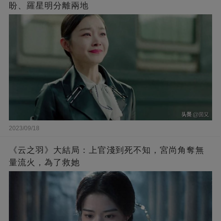
盼、羅星明分離兩地
2023/09/18
《云之羽》大結局：上官淺到死不知，宮尚角奪無
量流火，為了救她