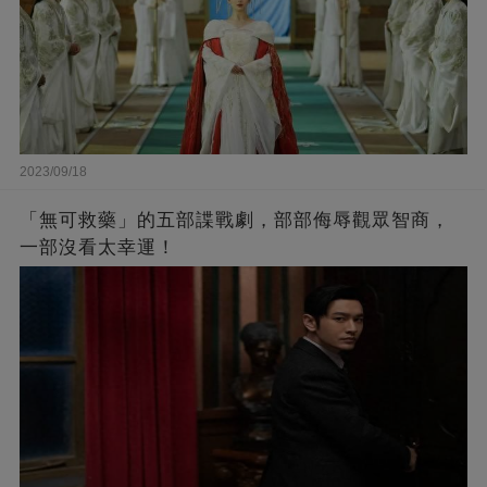
2023/09/18
「無可救藥」的五部諜戰劇，部部侮辱觀眾智商，
一部沒看太幸運！