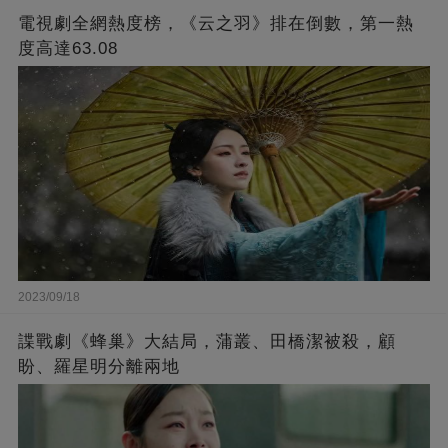
電視劇全網熱度榜，《云之羽》排在倒數，第一熱
度高達63.08
2023/09/18
諜戰劇《蜂巢》大結局，蒲叢、田橋潔被殺，顧
盼、羅星明分離兩地