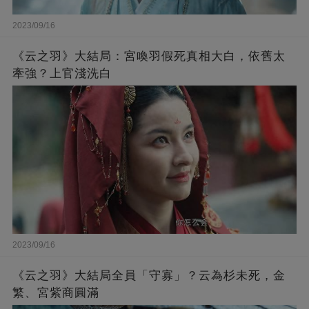
2023/09/16
《云之羽》大結局：宮喚羽假死真相大白，依舊太
牽強？上官淺洗白
2023/09/16
《云之羽》大結局全員「守寡」？云為杉未死，金
繁、宮紫商圓滿