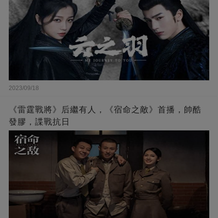
2023/09/18
《雷霆戰將》后繼有人，《宿命之敵》首播，帥酷
發膠，諜戰抗日