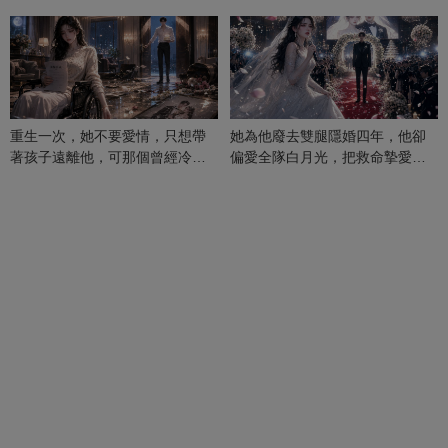
重生一次，她不要愛情，只想帶
她為他廢去雙腿隱婚四年，他卻
著孩子遠離他，可那個曾經冷漠
偏愛全隊白月光，把救命摯愛當
的男人，一次次將她逼入懷中...
成畢生負擔