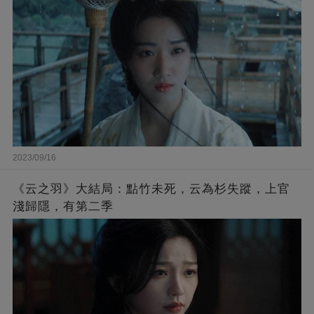
2023/09/16
《云之羽》大結局：點竹未死，云為杉失蹤，上官
淺歸隱，有第二季