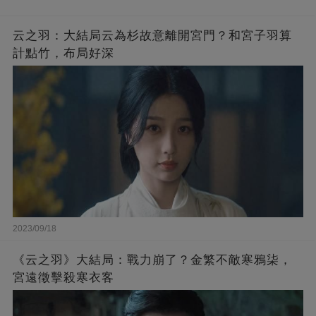
云之羽：大結局云為杉故意離開宮門？和宮子羽算
計點竹，布局好深
2023/09/18
《云之羽》大結局：戰力崩了？金繁不敵寒鴉柒，
宮遠徵擊殺寒衣客