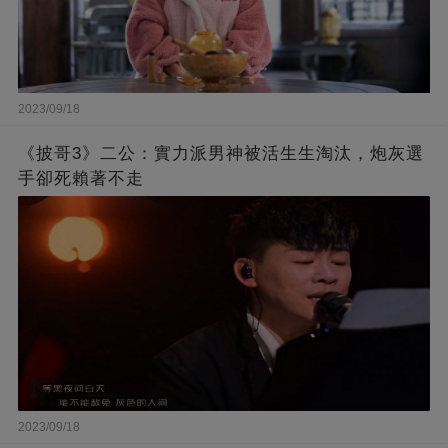
2023/09/18
《披哥3》二公：實力派男神被活生生淘汰，炮灰選
手卻死賴著不走
2023/09/18