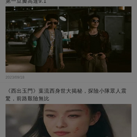
第一豆瓣高達9.1
2023/09/18
《西出玉門》葉流西身世大揭秘，探險小隊眾人震
驚，前路艱險無比