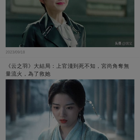
2023/09/18
《云之羽》大結局：上官淺到死不知，宮尚角奪無
量流火，為了救她