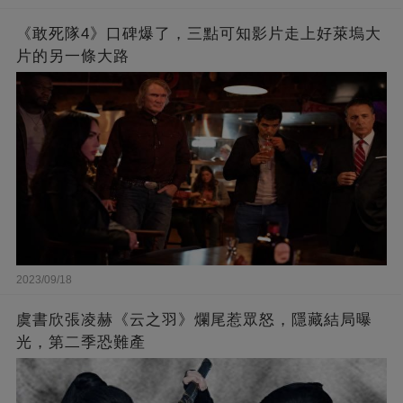
《敢死隊4》口碑爆了，三點可知影片走上好萊塢大
片的另一條大路
2023/09/18
虞書欣張凌赫《云之羽》爛尾惹眾怒，隱藏結局曝
光，第二季恐難產