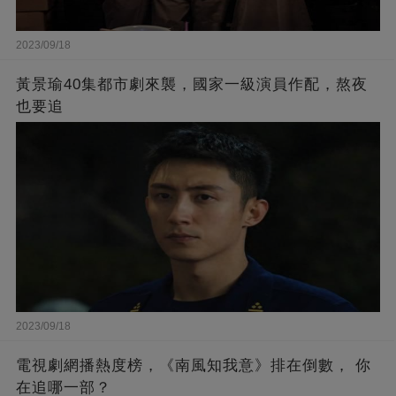
2023/09/18
黃景瑜40集都市劇來襲，國家一級演員作配，熬夜
也要追
2023/09/18
電視劇網播熱度榜，《南風知我意》排在倒數， 你
在追哪一部？