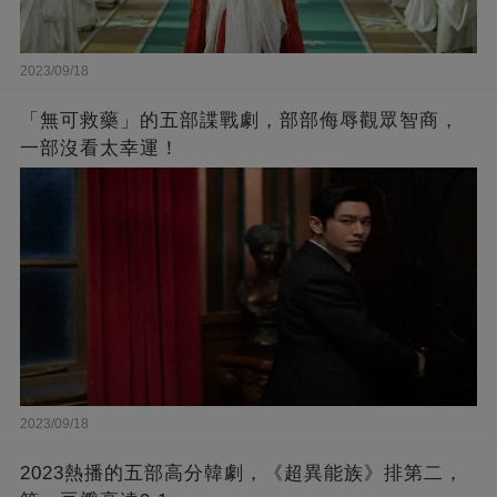
2023/09/18
「無可救藥」的五部諜戰劇，部部侮辱觀眾智商，
一部沒看太幸運！
2023/09/18
2023熱播的五部高分韓劇，《超異能族》排第二，