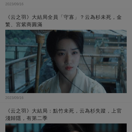
2023/09/16
《云之羽》大結局全員「守寡」？云為杉未死，金
繁、宮紫商圓滿
2023/09/16
《云之羽》大結局：點竹未死，云為杉失蹤，上官
淺歸隱，有第二季