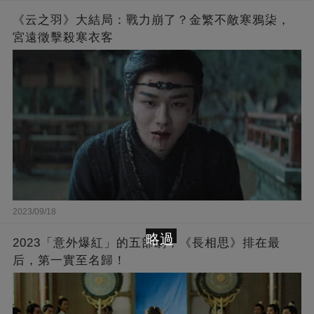
《云之羽》大結局：戰力崩了？金繁不敵寒鴉柒，
宮遠徵擊殺寒衣客
2023/09/18
略過
2023「意外爆紅」的五部劇，《長相思》排在最
后，第一實至名歸！