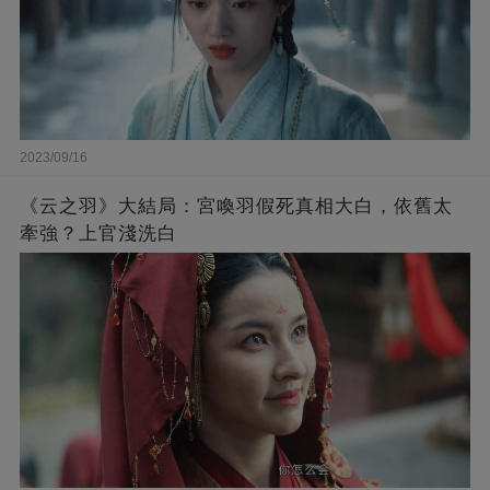
2023/09/16
《云之羽》大結局：宮喚羽假死真相大白，依舊太
牽強？上官淺洗白