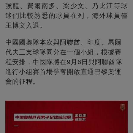
強龍、費爾南多、梁少文、乃比江等球
迷們比較熟悉的球員在列，海外球員僅
王博文入選。
中國國奧隊本次與阿聯酋、印度、馬爾
代夫三支球隊同分在一個小組，根據賽
程安排，中國隊將在9月6日與阿聯酋隊
進行小組賽首場爭奪開啟直通巴黎奧運
會的征程。