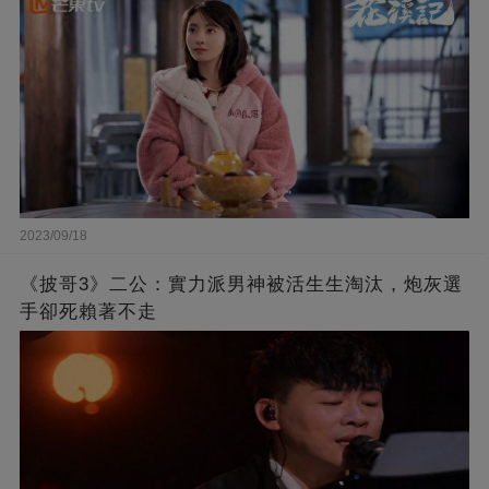
2023/09/18
《披哥3》二公：實力派男神被活生生淘汰，炮灰選
手卻死賴著不走