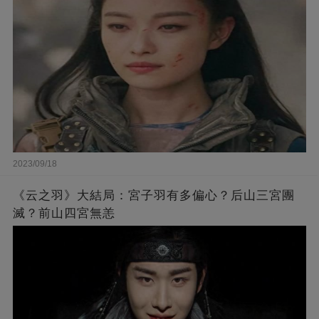
2023/09/18
《云之羽》大結局：宮子羽有多偏心？后山三宮團
滅？前山四宮無恙