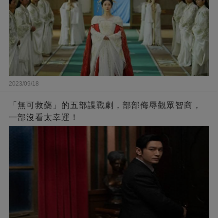
2023/09/18
「無可救藥」的五部諜戰劇，部部侮辱觀眾智商，
一部沒看太幸運！