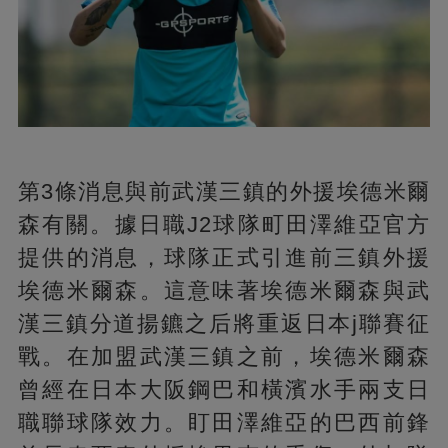
第3條消息與前武漢三鎮的外援埃德米爾
森有關。據日職J2球隊町田澤維亞官方
提供的消息，球隊正式引進前三鎮外援
埃德米爾森。這意味著埃德米爾森與武
漢三鎮分道揚鑣之后將重返日本j聯賽征
戰。在加盟武漢三鎮之前，埃德米爾森
曾經在日本大阪鋼巴和橫濱水手兩支日
職聯球隊效力。盯田澤維亞的巴西前鋒