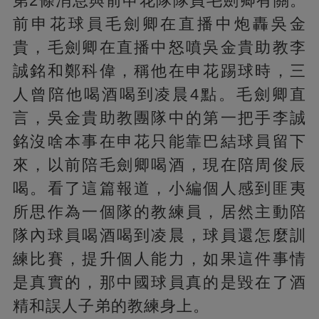
第2條消息與前申花隊隊員毛劍卿有關。
前申花球員毛劍卿在直播中炮轟吳金
貴，毛劍卿在直播中怒噴吳金貴助教李
誠銘和鄭科偉，稱他在申花踢球時，三
人曾陪他喝酒喝到凌晨4點。毛劍卿直
言，吳金貴助教團隊中的第一把手李誠
銘沒啥本事在申花只能靠巴結球員留下
來，以前陪毛劍卿喝酒，現在陪周俊辰
喝。看了這篇報道，小編個人感到匪夷
所思作為一個隊的教練員，居然主動陪
隊內球員喝酒喝到凌晨，球員還怎麼訓
練比賽，提升個人能力，如果這件事情
是真實的，那中國球員真的是毀在了酒
精和誤人子弟的教練身上。