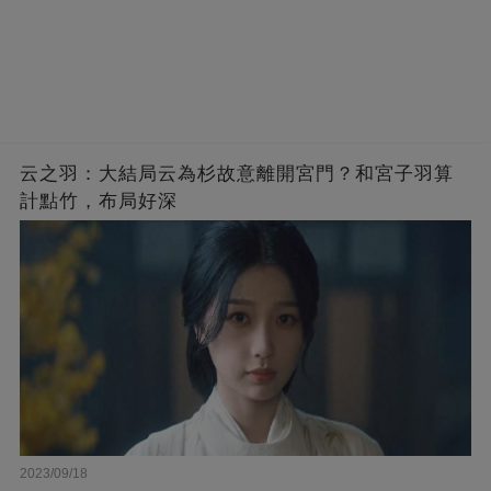
云之羽：大結局云為杉故意離開宮門？和宮子羽算
計點竹，布局好深
2023/09/18