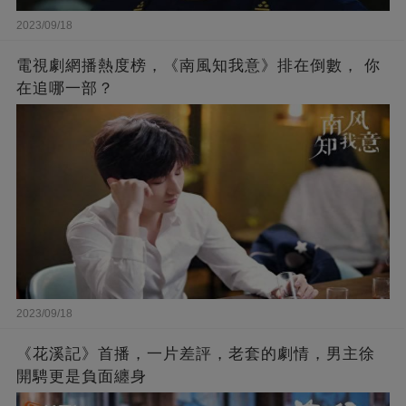
2023/09/18
電視劇網播熱度榜，《南風知我意》排在倒數， 你
在追哪一部？
2023/09/18
《花溪記》首播，一片差評，老套的劇情，男主徐
開騁更是負面纏身