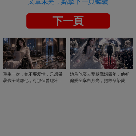
文章未完，點擊下一頁繼續
下一頁
重生一次，她不要愛情，只想帶
她為他廢去雙腿隱婚四年，他卻
著孩子遠離他，可那個曾經冷漠
偏愛全隊白月光，把救命摯愛當
的男人，一次次將她逼入懷中...
成畢生負擔