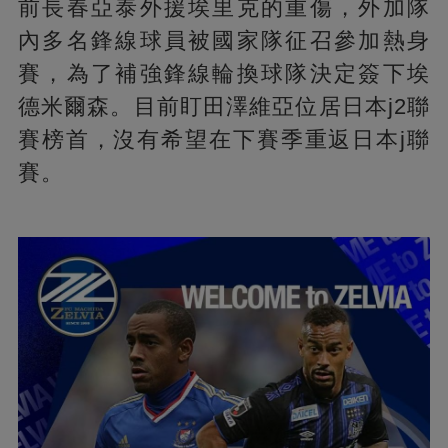
前長春亞泰外援埃里克的重傷，外加隊
內多名鋒線球員被國家隊征召參加熱身
賽，為了補強鋒線輪換球隊決定簽下埃
德米爾森。目前盯田澤維亞位居日本j2聯
賽榜首，沒有希望在下賽季重返日本j聯
賽。