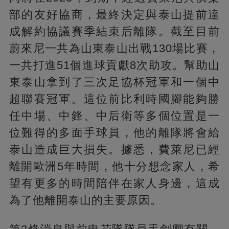
部的友好協商，最終決定與泰山提前達
成解約協議賽季結束后離隊。截至目前
蔚來尼一共為山東泰山出戰130場比賽，
一共打進51個進球貢獻8次助攻。幫助山
東泰山拿到了三次足協杯冠軍和一個中
超聯賽冠軍。這位前比利時國腳能夠勝
任中場、中鋒、中后衛等多個位置是一
位難得的多面手球員，他的離隊將會給
泰山造成巨大損失。據悉，費萊尼已經
離開歐洲5年時間，他十分想念家人，希
望有更多的時間陪伴在家人身邊，這成
為了他離開泰山的主要原因。