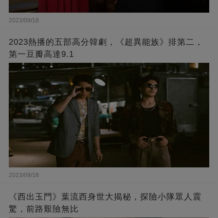
2023/09/18
2023熱播的五部高分韓劇，《超異能族》排第二，
第一豆瓣高達9.1
2023/09/18
《西出玉門》葉流西身世大揭秘，探險小隊眾人震
驚，前路艱險無比