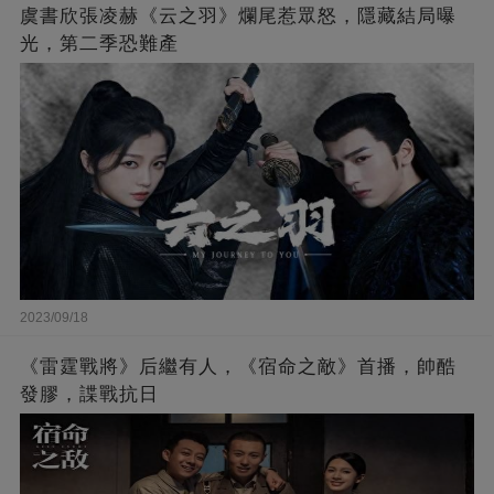
虞書欣張凌赫《云之羽》爛尾惹眾怒，隱藏結局曝
光，第二季恐難產
2023/09/18
《雷霆戰將》后繼有人，《宿命之敵》首播，帥酷
發膠，諜戰抗日