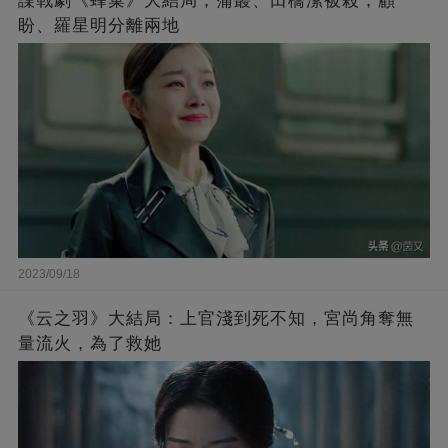
諜戰劇《蜂巢》大結局，蒲叢、田橋潔被殺，顧
盼、羅星明分離兩地
2023/09/18
《云之羽》大結局：上官淺到死不知，宮尚角奪無
量流火，為了救她