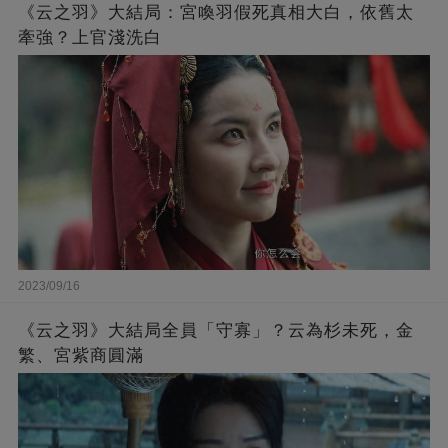
《云之羽》大結局：宮喚羽假死真相大白，依舊太
牽強？上官淺洗白
2023/09/16
《云之羽》大結局全員「守寡」？云為杉未死，金
繁、宮紫商圓滿