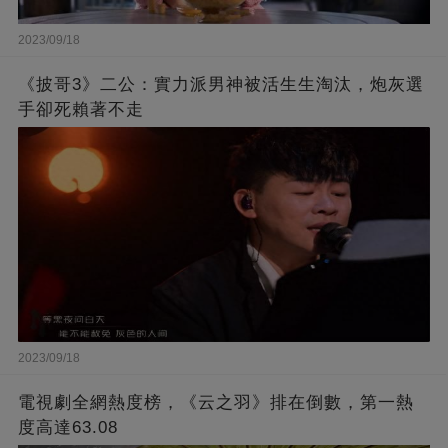
2023/09/18
《披哥3》二公：實力派男神被活生生淘汰，炮灰選
手卻死賴著不走
2023/09/18
電視劇全網熱度榜，《云之羽》排在倒數，第一熱
度高達63.08