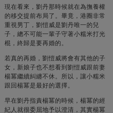
現在看來，劉丹那時候就在為撫養權
的移交提前布局了。畢竟，港圈非常
重視男丁，劉愷威是劉丹唯一的兒
子，總不可能一輩子守著小糯米打光
棍，終歸是要再婚的。
若真的再婚，劉愷威將會有其他的子
女，新娘子也不想看到劉愷威跟前妻
楊冪繼續糾纏不休。所以，讓小糯米
跟回楊冪是最好的選擇。
早在劉丹指責楊冪的時候，楊冪的經
紀人就很委屈地予以澄清，其實楊冪