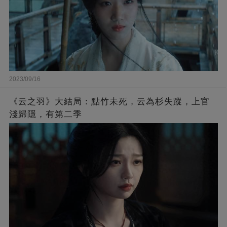
2023/09/16
《云之羽》大結局：點竹未死，云為杉失蹤，上官
淺歸隱，有第二季