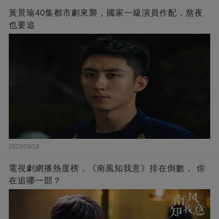
黃景瑜40集都市劇來襲，國家一級演員作配，熬夜
也要追
2023/09/18
電視劇網播熱度榜，《南風知我意》排在倒數， 你
在追哪一部？