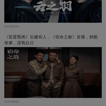
2023/09/18
《雷霆戰將》后繼有人，《宿命之敵》首播，帥酷
發膠，諜戰抗日
2023/09/18