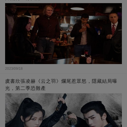
2023/09/18
虞書欣張凌赫《云之羽》爛尾惹眾怒，隱藏結局曝
光，第二季恐難產