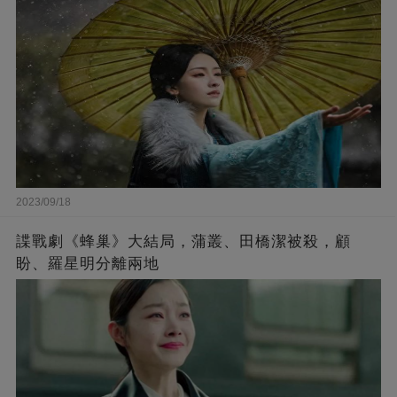
2023/09/18
諜戰劇《蜂巢》大結局，蒲叢、田橋潔被殺，顧
盼、羅星明分離兩地