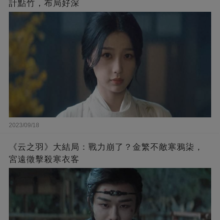
計點竹，布局好深
2023/09/18
《云之羽》大結局：戰力崩了？金繁不敵寒鴉柒，
宮遠徵擊殺寒衣客