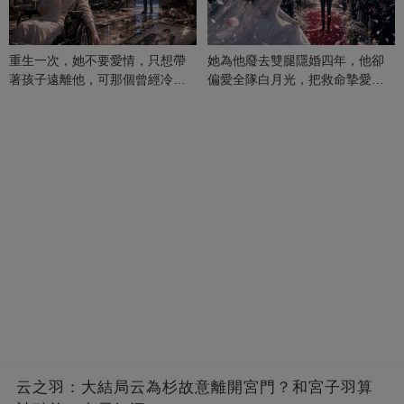
重生一次，她不要愛情，只想帶
她為他廢去雙腿隱婚四年，他卻
著孩子遠離他，可那個曾經冷漠
偏愛全隊白月光，把救命摯愛當
的男人，一次次將她逼入懷中...
成畢生負擔
云之羽：大結局云為杉故意離開宮門？和宮子羽算