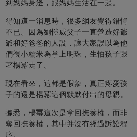
到媽媽身邊，跟媽媽生活在一起。
得知這一消息時，很多網友覺得錯愕
不已。因為劉愷威父子一直營造好爺
爺和好爸爸的人設，讓大家誤以為他
們視小糯米為掌上明珠，生怕孩子跟
著楊冪走了。
現在看來，這都是假象，真正疼愛孩
子的還是楊冪這個默默付出的母親。
據悉，楊冪這次是拿回撫養權，而非
奪回撫養權，其中并沒有經過訴訟程
序。