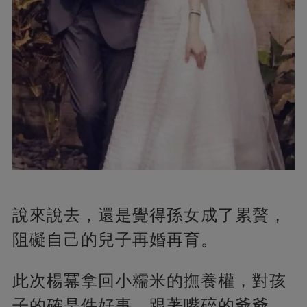
說來說去，還是覺得孫女成了累贅，
阻礙自己的兒子再婚再育。
此次楊冪拿回小糯米的撫養權，對孩
子的確是件好事。跟著嘴碎的爺爺，