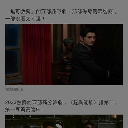
「無可救藥」的五部諜戰劇，部部侮辱觀眾智商，
一部沒看太幸運！
2023/09/18
2023熱播的五部高分韓劇，《超異能族》排第二，
第一豆瓣高達9.1