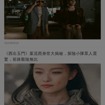
2023/09/18
《西出玉門》葉流西身世大揭秘，探險小隊眾人震
驚，前路艱險無比