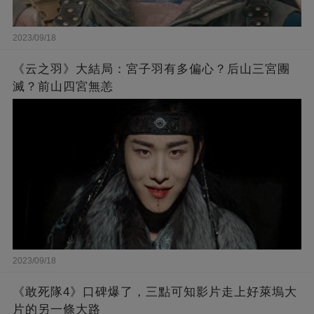
2023/09/18
《云之羽》大結局：宮子羽有多偏心？后山三宮團
滅？前山四宮無恙
2023/09/18
《敢死隊4》口碑爆了，三點可知影片走上好萊塢大
片的另一條大路