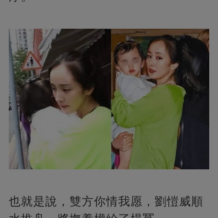
也就是說，雙方你情我愿，劉愷威順