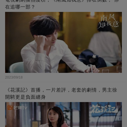
在追哪一部？
2023/09/18
《花溪記》首播，一片差評，老套的劇情，男主徐
開騁更是負面纏身