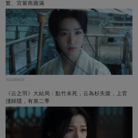
繁、宮紫商圓滿
2023/09/16
《云之羽》大結局：點竹未死，云為杉失蹤，上官
淺歸隱，有第二季