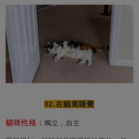
02.在貓窩睡覺
貓咪性格：
獨立，自主