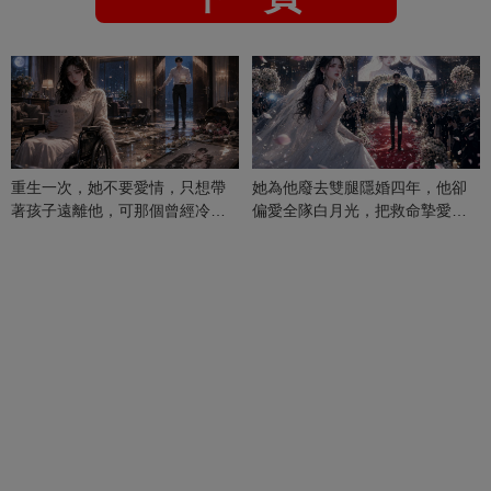
重生一次，她不要愛情，只想帶
她為他廢去雙腿隱婚四年，他卻
著孩子遠離他，可那個曾經冷漠
偏愛全隊白月光，把救命摯愛當
的男人，一次次將她逼入懷中...
成畢生負擔