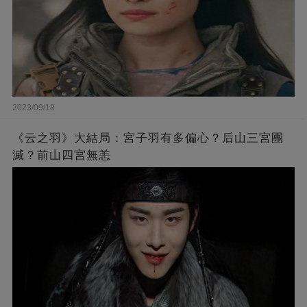
2023/09/18
《云之羽》大結局：宮子羽有多偏心？后山三宮團
滅？前山四宮無恙