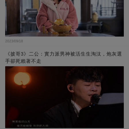
2023/09/18
《披哥3》二公：實力派男神被活生生淘汰，炮灰選
手卻死賴著不走