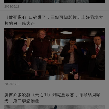
2023/09/18
《敢死隊4》口碑爆了，三點可知影片走上好萊塢大
片的另一條大路
2023/09/18
虞書欣張凌赫《云之羽》爛尾惹眾怒，隱藏結局曝
光，第二季恐難產