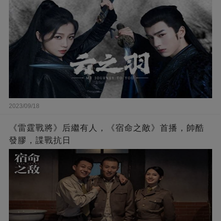
2023/09/18
《雷霆戰將》后繼有人，《宿命之敵》首播，帥酷
發膠，諜戰抗日