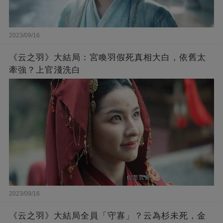
2023/09/16
《云之羽》大結局：宮喚羽假死真相大白，依舊太
牽強？上官淺洗白
2023/09/16
《云之羽》大結局全員「守寡」？云為杉未死，金