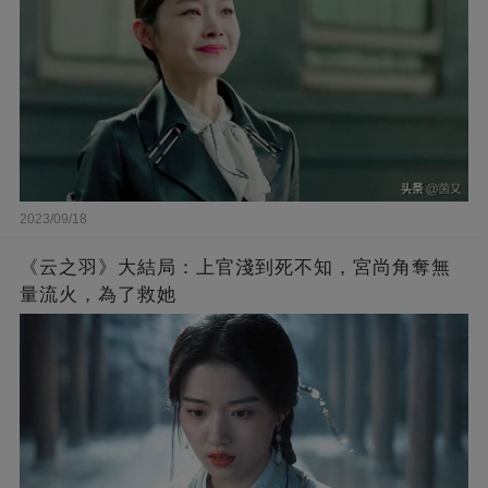
2023/09/18
《云之羽》大結局：上官淺到死不知，宮尚角奪無
量流火，為了救她