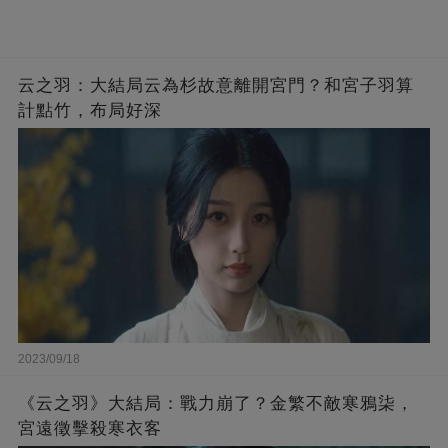
云之羽：大結局云為杉故意離開宮門？和宮子羽算
計點竹，布局好深
2023/09/18
《云之羽》大結局：戰力崩了？金繁不敵寒鴉柒，
宮遠徵擊殺寒衣客