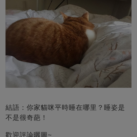
結語：你家貓咪平時睡在哪里？睡姿是
不是很奇葩！
歡迎評論曬圖~