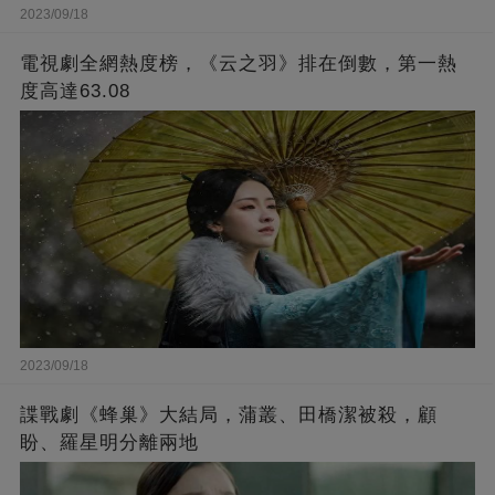
2023/09/18
電視劇全網熱度榜，《云之羽》排在倒數，第一熱
度高達63.08
2023/09/18
諜戰劇《蜂巢》大結局，蒲叢、田橋潔被殺，顧
盼、羅星明分離兩地