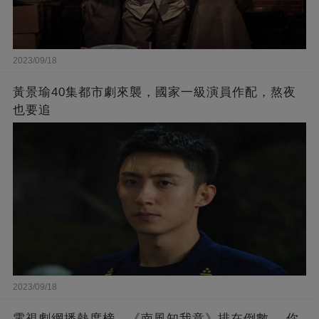
2023/09/18
黃景瑜40集都市劇來襲，國家一級演員作配，熬夜
也要追
2023/09/18
電視劇網播熱度榜，《南風知我意》排在倒數， 你