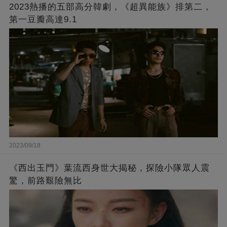
2023熱播的五部高分韓劇，《超異能族》排第二，
第一豆瓣高達9.1
2023/09/18
《西出玉門》葉流西身世大揭秘，探險小隊眾人震
驚，前路艱險無比