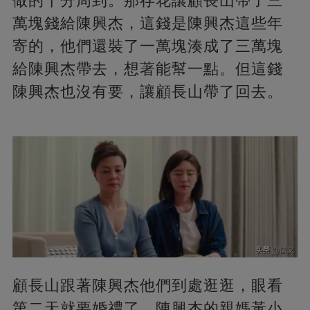
做的十分周到。那存花讓顧長山帶了三
萬塊錢給陳興杰，這錢是陳興杰這些年
寄的，他們還裝了一萬塊湊成了三萬塊
給陳興杰帶去，想著能幫一點。但這錢
陳興杰也沒有要，讓顧長山帶了回去。
顧長山跟著陳興杰他們到處逛逛，眼看
第二天就要婚禮了，陳興杰的親媽黃小