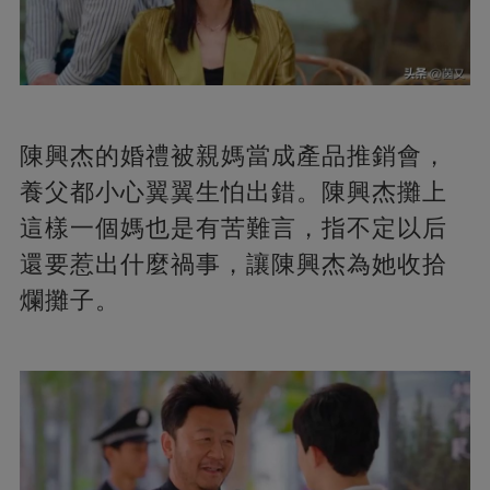
陳興杰的婚禮被親媽當成產品推銷會，
養父都小心翼翼生怕出錯。陳興杰攤上
這樣一個媽也是有苦難言，指不定以后
還要惹出什麼禍事，讓陳興杰為她收拾
爛攤子。