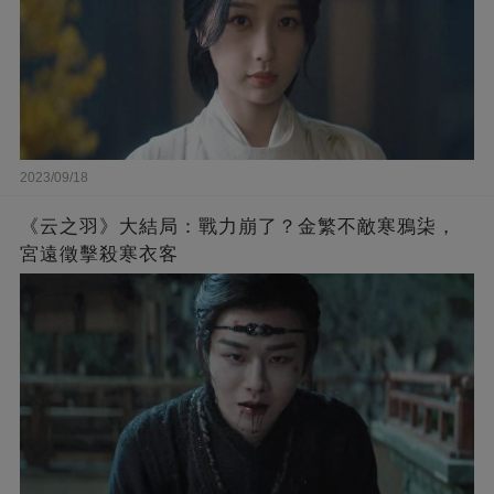
2023/09/18
《云之羽》大結局：戰力崩了？金繁不敵寒鴉柒，
宮遠徵擊殺寒衣客