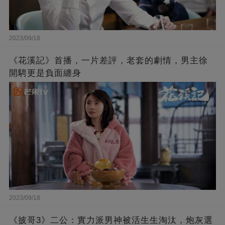
2023/09/18
《花溪記》首播，一片差評，老套的劇情，男主徐
開騁更是負面纏身
2023/09/18
《披哥3》二公：實力派男神被活生生淘汰，炮灰選