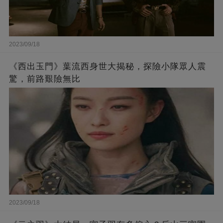
2023/09/18
《西出玉門》葉流西身世大揭秘，探險小隊眾人震
驚，前路艱險無比
2023/09/18