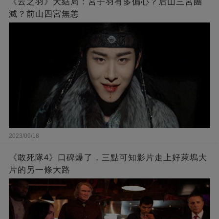
《云之羽》大結局：宮子羽有多偏心？后山三宮團
滅？前山四宮無恙
2023/09/18
《敢死隊4》口碑爆了，三點可知影片走上好萊塢大
片的另一條大路