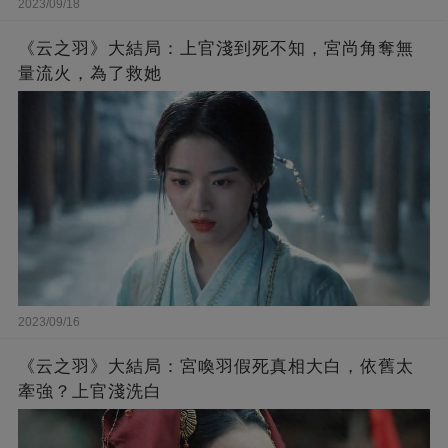
2023/09/18
《云之羽》大結局：上官淺到死不知，宮尚角奪無
量流火，為了救她
2023/09/16
《云之羽》大結局：宮喚羽假死真相大白，依舊太
牽強？上官淺洗白