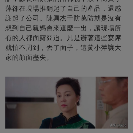
萍卻在現場推銷起了自己的產品，還感
謝起了公司。陳興杰千防萬防就是沒有
想到自己親媽會來這麼一出，讓現場所
有的人都面露囧迫。凡是辦著這些宴席
就怕不周到，丟了面子，這黃小萍讓大
家的顏面盡失。