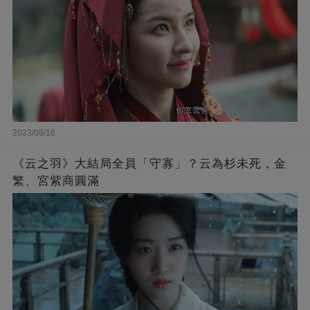
2023/09/16
《云之羽》大結局全員「守寡」？云為杉未死，金
繁、宮紫商圓滿