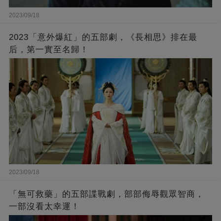
2023/09/18
2023「意外爆紅」的五部劇，《長相思》排在最
后，第一實至名歸！
2023/09/18
「無可救藥」的五部諜戰劇，部部侮辱觀眾智商，
一部沒看太幸運！