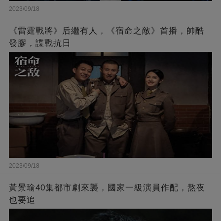
2023/09/18
《雷霆戰將》后繼有人，《宿命之敵》首播，帥酷
發膠，諜戰抗日
2023/09/18
黃景瑜40集都市劇來襲，國家一級演員作配，熬夜
也要追