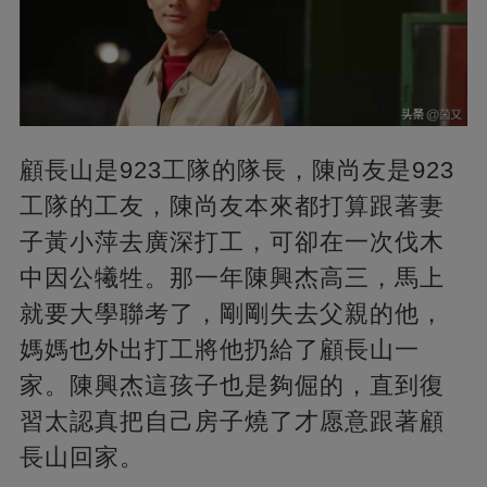
顧長山是923工隊的隊長，陳尚友是923
工隊的工友，陳尚友本來都打算跟著妻
子黃小萍去廣深打工，可卻在一次伐木
中因公犧牲。那一年陳興杰高三，馬上
就要大學聯考了，剛剛失去父親的他，
媽媽也外出打工將他扔給了顧長山一
家。陳興杰這孩子也是夠倔的，直到復
習太認真把自己房子燒了才愿意跟著顧
長山回家。