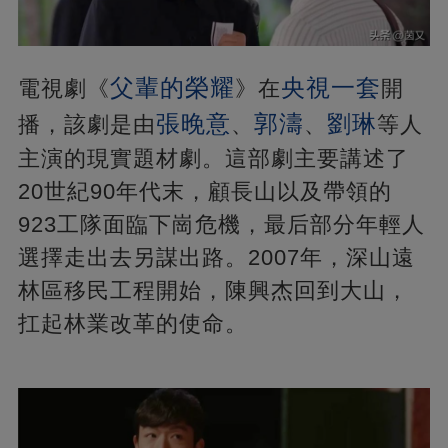
父輩的榮耀
央視一套
電視劇《
》在
開
張晚意
郭濤
劉琳
播，該劇是由
、
、
等人
主演的現實題材劇。這部劇主要講述了
20世紀90年代末，顧長山以及帶領的
923工隊面臨下崗危機，最后部分年輕人
選擇走出去另謀出路。2007年，深山遠
林區移民工程開始，陳興杰回到大山，
扛起林業改革的使命。