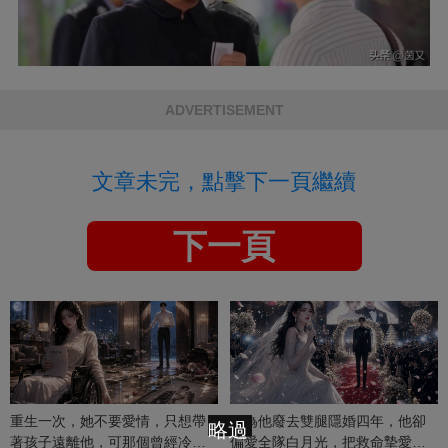
ADVERTISEMENT
文章未完，點擊下一頁繼續
下一頁
重生一次，她不要愛情，只想帶
她為他廢去雙腿隱婚四年，他卻
略過
著孩子遠離他，可那個曾經冷漠
偏愛全隊白月光，把救命摯愛當