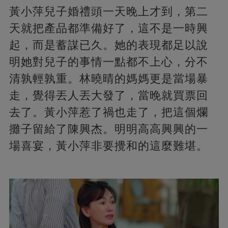
黃小萍兒子婚禮頭一天晚上才到，第二
天就把產品都準備好了，這不是一時興
起，而是蓄謀已久。她的表現都足以說
明她對兒子的事情一點都不上心，分不
清孰輕孰重。林曉晴的媽媽更是當場暴
走，覺得丟人丟大發了，當晚就買票回
去了。黃小萍惹了禍也走了，把這個爛
攤子留給了陳興杰。明明高高興興的一
場喜宴，黃小萍非要攪和的這麼難堪。