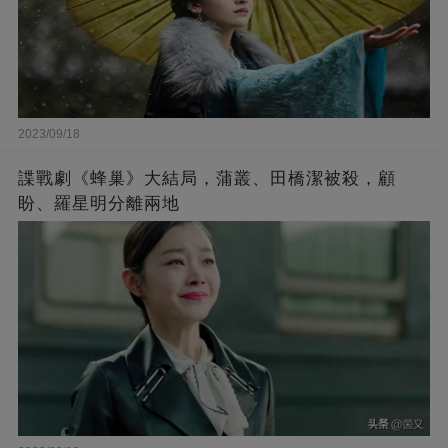
2023/09/18
諜戰劇《蜂巢》大結局，蒲叢、田橋潔被殺，顧
盼、羅星明分離兩地