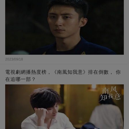
2023/09/18
電視劇網播熱度榜，《南風知我意》排在倒數， 你
在追哪一部？