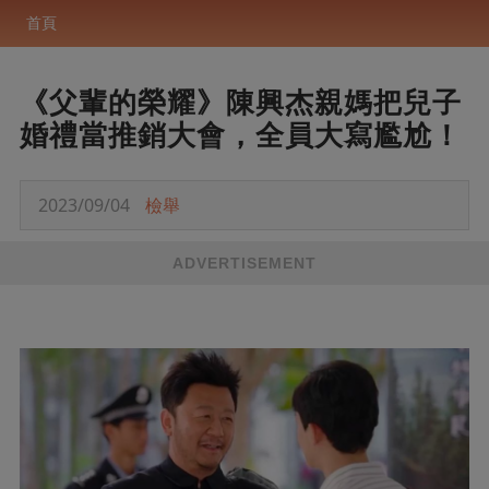
首頁
《父輩的榮耀》陳興杰親媽把兒子
婚禮當推銷大會，全員大寫尷尬！
2023/09/04
檢舉
ADVERTISEMENT