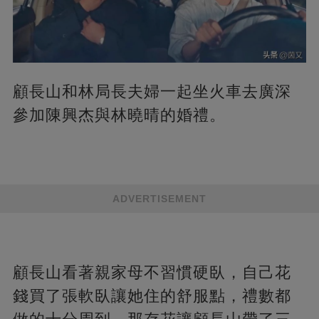
顧長山和林局長夫婦一起坐火車去廣深
參加陳興杰與林曉晴的婚禮。
ADVERTISEMENT
顧長山看著親家母不習慣硬臥，自己花
錢買了張軟臥讓她住的舒服點，禮數都