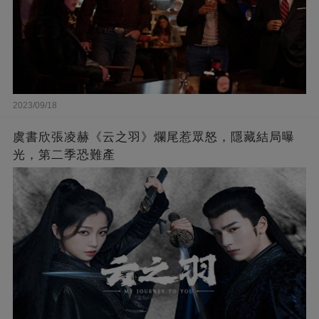
2023/09/18
虞書欣張凌赫《云之羽》爛尾惹眾怒，隱藏結局曝
光，第二季恐難產