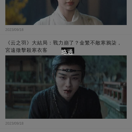
2023/09/18
《云之羽》大結局：戰力崩了？金繁不敵寒鴉柒，
宮遠徵擊殺寒衣客
略過
2023/09/18