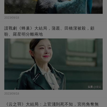
2023/09/18
諜戰劇《蜂巢》大結局，蒲叢、田橋潔被殺，顧
盼、羅星明分離兩地
2023/09/18
《云之羽》大結局：上官淺到死不知，宮尚角奪無