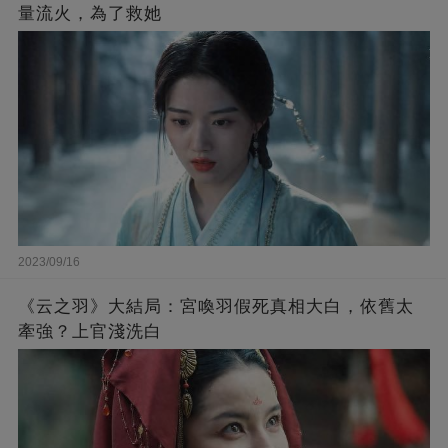
量流火，為了救她
2023/09/16
《云之羽》大結局：宮喚羽假死真相大白，依舊太
牽強？上官淺洗白