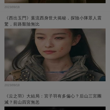
2023/09/18
《西出玉門》葉流西身世大揭秘，探險小隊眾人震
驚，前路艱險無比
2023/09/18
《云之羽》大結局：宮子羽有多偏心？后山三宮團
滅？前山四宮無恙