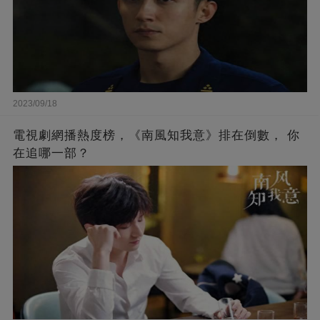
2023/09/18
電視劇網播熱度榜，《南風知我意》排在倒數， 你
在追哪一部？