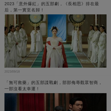
2023「意外爆紅」的五部劇，《長相思》排在最
后，第一實至名歸！
2023/09/18
「無可救藥」的五部諜戰劇，部部侮辱觀眾智商，
一部沒看太幸運！