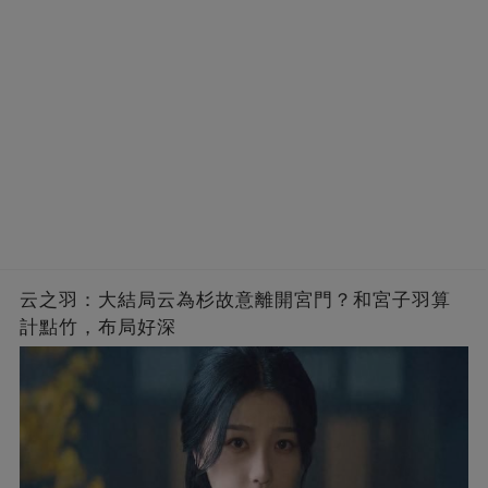
云之羽：大結局云為杉故意離開宮門？和宮子羽算
計點竹，布局好深