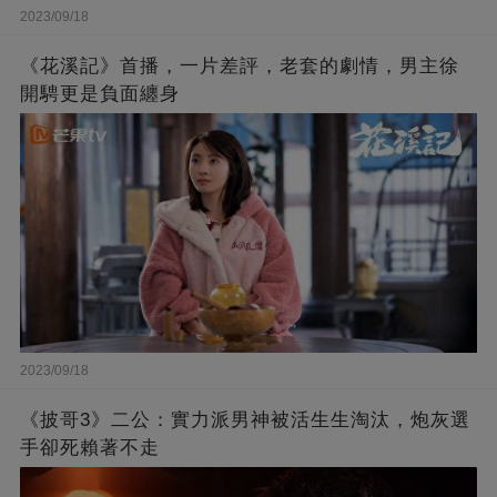
2023/09/18
《花溪記》首播，一片差評，老套的劇情，男主徐
開騁更是負面纏身
2023/09/18
《披哥3》二公：實力派男神被活生生淘汰，炮灰選
手卻死賴著不走