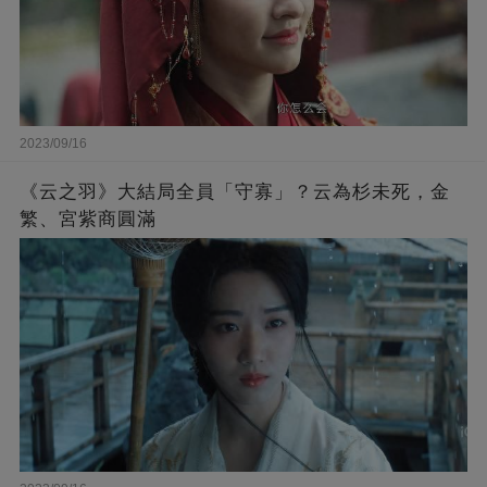
2023/09/16
《云之羽》大結局全員「守寡」？云為杉未死，金
繁、宮紫商圓滿