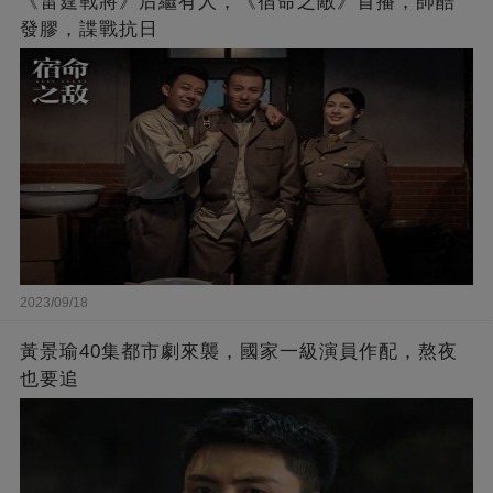
《雷霆戰將》后繼有人，《宿命之敵》首播，帥酷
發膠，諜戰抗日
2023/09/18
黃景瑜40集都市劇來襲，國家一級演員作配，熬夜
也要追