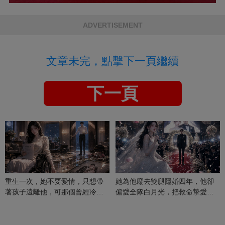
ADVERTISEMENT
文章未完，點擊下一頁繼續
下一頁
重生一次，她不要愛情，只想帶
她為他廢去雙腿隱婚四年，他卻
著孩子遠離他，可那個曾經冷漠
偏愛全隊白月光，把救命摯愛當
的男人，一次次將她逼入懷中...
成畢生負擔