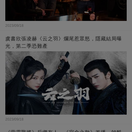
2023/09/18
虞書欣張凌赫《云之羽》爛尾惹眾怒，隱藏結局曝
光，第二季恐難產
2023/09/18