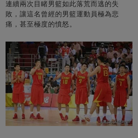
連續兩次目睹男籃如此落荒而逃的失
敗，讓這名曾經的男籃運動員極為悲
痛，甚至極度的憤怒。