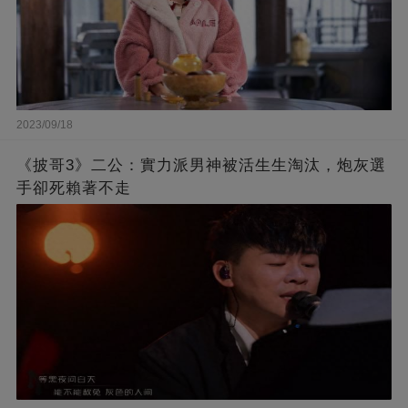
2023/09/18
《披哥3》二公：實力派男神被活生生淘汰，炮灰選
手卻死賴著不走