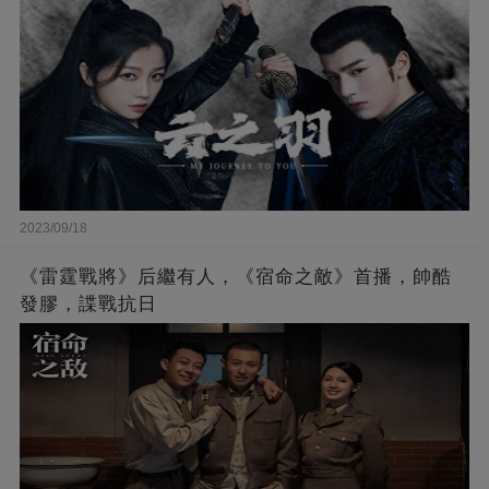
2023/09/18
《雷霆戰將》后繼有人，《宿命之敵》首播，帥酷
發膠，諜戰抗日