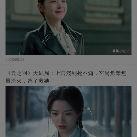
2023/09/18
《云之羽》大結局：上官淺到死不知，宮尚角奪無
量流火，為了救她