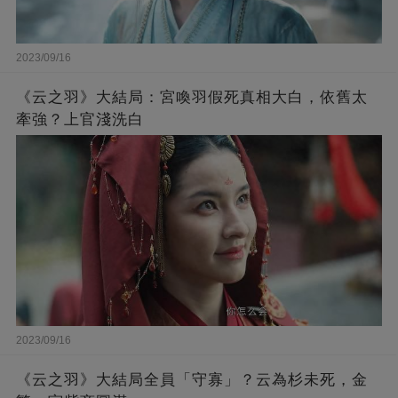
2023/09/16
《云之羽》大結局：宮喚羽假死真相大白，依舊太
牽強？上官淺洗白
2023/09/16
《云之羽》大結局全員「守寡」？云為杉未死，金