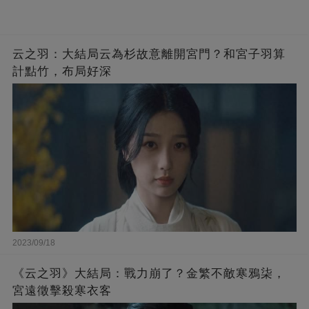
云之羽：大結局云為杉故意離開宮門？和宮子羽算
計點竹，布局好深
2023/09/18
《云之羽》大結局：戰力崩了？金繁不敵寒鴉柒，
宮遠徵擊殺寒衣客