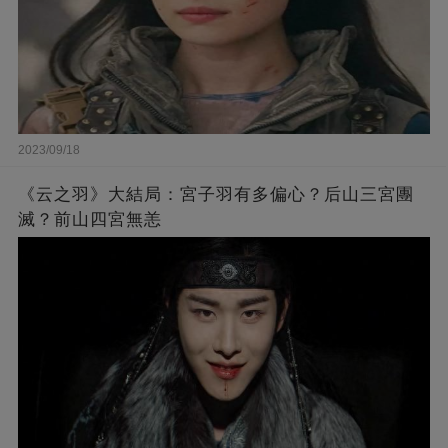
2023/09/18
《云之羽》大結局：宮子羽有多偏心？后山三宮團
滅？前山四宮無恙