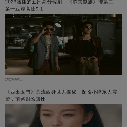
2023熱播的五部高分韓劇，《超異能族》排第二，
第一豆瓣高達9.1
2023/09/18
《西出玉門》葉流西身世大揭秘，探險小隊眾人震
驚，前路艱險無比