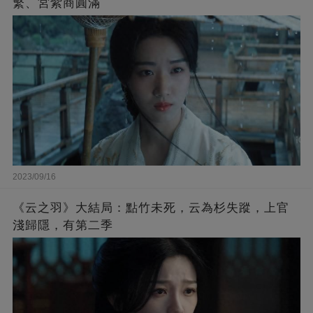
繁、宮紫商圓滿
2023/09/16
《云之羽》大結局：點竹未死，云為杉失蹤，上官
淺歸隱，有第二季