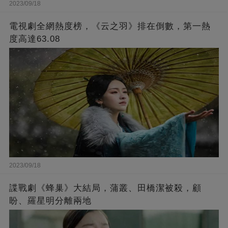
2023/09/18
電視劇全網熱度榜，《云之羽》排在倒數，第一熱
度高達63.08
2023/09/18
諜戰劇《蜂巢》大結局，蒲叢、田橋潔被殺，顧
盼、羅星明分離兩地