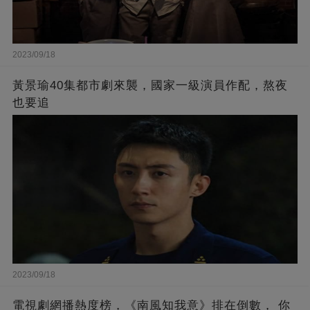
2023/09/18
黃景瑜40集都市劇來襲，國家一級演員作配，熬夜
也要追
2023/09/18
電視劇網播熱度榜，《南風知我意》排在倒數， 你