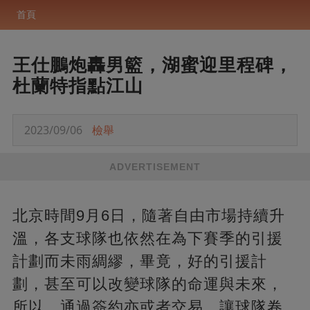
首頁
王仕鵬炮轟男籃，湖蜜迎里程碑，
杜蘭特指點江山
2023/09/06
檢舉
ADVERTISEMENT
北京時間9月6日，隨著自由市場持續升
溫，各支球隊也依然在為下賽季的引援
計劃而未雨綢繆，畢竟，好的引援計
劃，甚至可以改變球隊的命運與未來，
所以，通過簽約亦或者交易，讓球隊卷