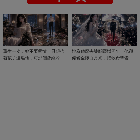
重生一次，她不要愛情，只想帶
她為他廢去雙腿隱婚四年，他卻
著孩子遠離他，可那個曾經冷漠
偏愛全隊白月光，把救命摯愛當
的男人，一次次將她逼入懷中...
成畢生負擔