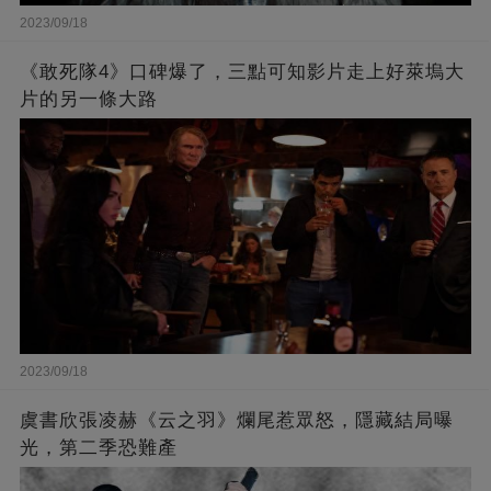
2023/09/18
《敢死隊4》口碑爆了，三點可知影片走上好萊塢大
片的另一條大路
2023/09/18
虞書欣張凌赫《云之羽》爛尾惹眾怒，隱藏結局曝
光，第二季恐難產