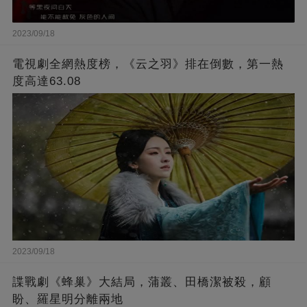
2023/09/18
電視劇全網熱度榜，《云之羽》排在倒數，第一熱
度高達63.08
2023/09/18
諜戰劇《蜂巢》大結局，蒲叢、田橋潔被殺，顧
盼、羅星明分離兩地