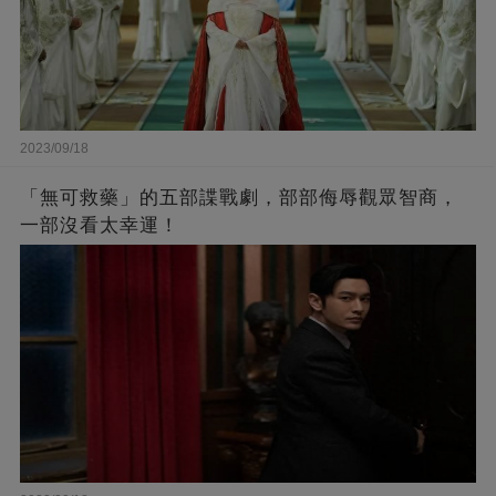
2023/09/18
「無可救藥」的五部諜戰劇，部部侮辱觀眾智商，
一部沒看太幸運！