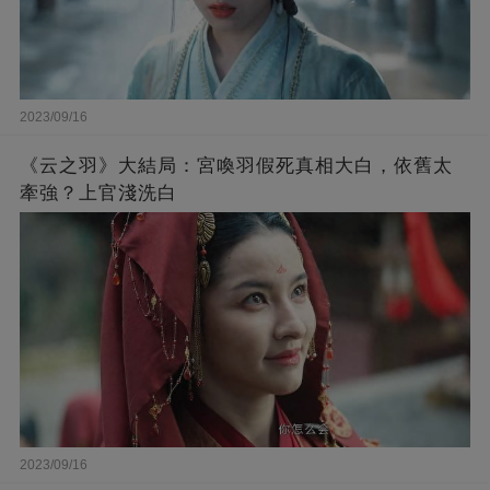
2023/09/16
《云之羽》大結局：宮喚羽假死真相大白，依舊太
牽強？上官淺洗白
2023/09/16