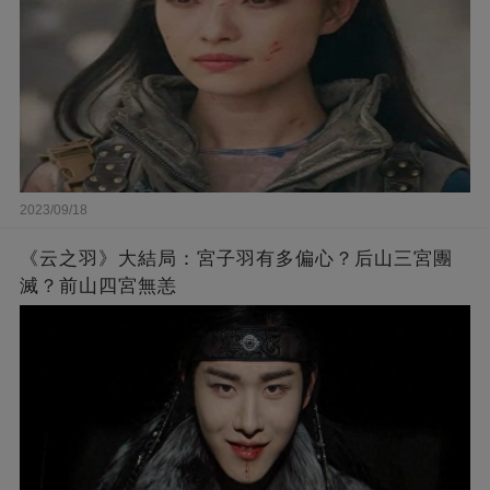
2023/09/18
《云之羽》大結局：宮子羽有多偏心？后山三宮團
滅？前山四宮無恙