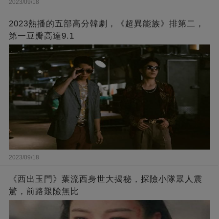
2023/09/18
2023熱播的五部高分韓劇，《超異能族》排第二，
第一豆瓣高達9.1
2023/09/18
《西出玉門》葉流西身世大揭秘，探險小隊眾人震
驚，前路艱險無比