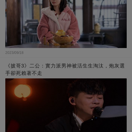
2023/09/18
《披哥3》二公：實力派男神被活生生淘汰，炮灰選
手卻死賴著不走