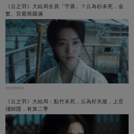
《云之羽》大結局全員「守寡」？云為杉未死，金
繁、宮紫商圓滿
2023/09/16
《云之羽》大結局：點竹未死，云為杉失蹤，上官
淺歸隱，有第二季