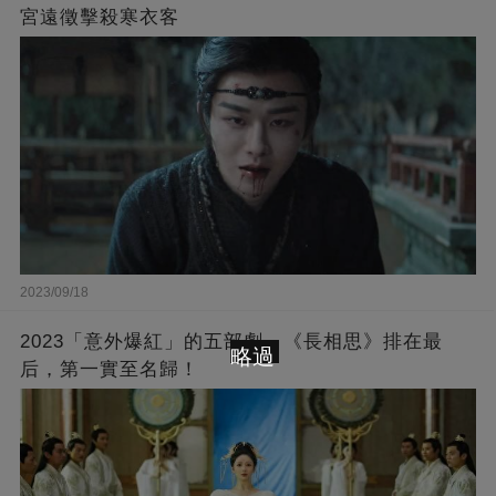
宮遠徵擊殺寒衣客
2023/09/18
2023「意外爆紅」的五部劇，《長相思》排在最
略過
后，第一實至名歸！