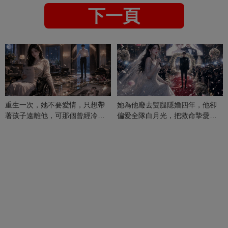
下一頁
重生一次，她不要愛情，只想帶
她為他廢去雙腿隱婚四年，他卻
著孩子遠離他，可那個曾經冷漠
偏愛全隊白月光，把救命摯愛當
的男人，一次次將她逼入懷中...
成畢生負擔