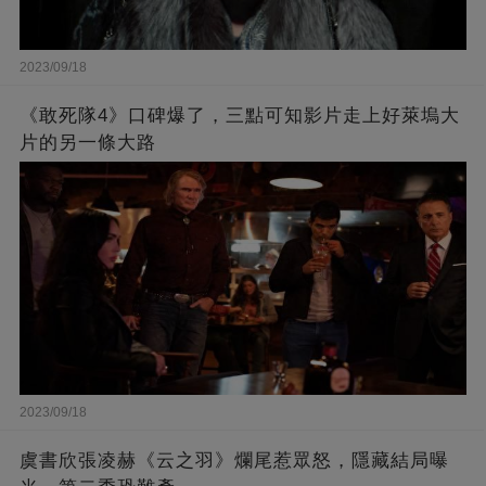
2023/09/18
《敢死隊4》口碑爆了，三點可知影片走上好萊塢大
片的另一條大路
2023/09/18
虞書欣張凌赫《云之羽》爛尾惹眾怒，隱藏結局曝