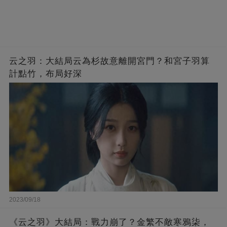
云之羽：大結局云為杉故意離開宮門？和宮子羽算
計點竹，布局好深
2023/09/18
《云之羽》大結局：戰力崩了？金繁不敵寒鴉柒，