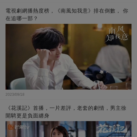
電視劇網播熱度榜，《南風知我意》排在倒數， 你
在追哪一部？
2023/09/18
《花溪記》首播，一片差評，老套的劇情，男主徐
開騁更是負面纏身