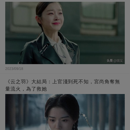
2023/09/18
《云之羽》大結局：上官淺到死不知，宮尚角奪無
量流火，為了救她