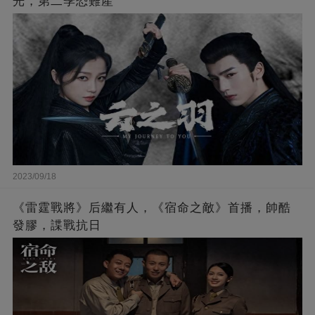
光，第二季恐難產
2023/09/18
《雷霆戰將》后繼有人，《宿命之敵》首播，帥酷
發膠，諜戰抗日