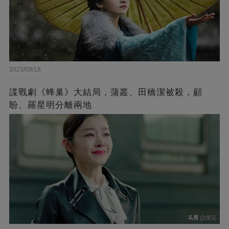
2023/09/18
諜戰劇《蜂巢》大結局，蒲叢、田橋潔被殺，顧
盼、羅星明分離兩地