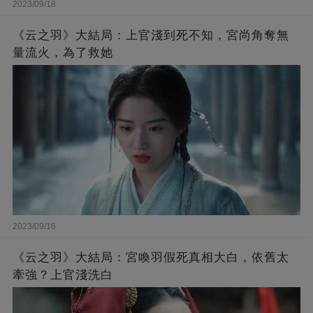
2023/09/18
《云之羽》大結局：上官淺到死不知，宮尚角奪無
量流火，為了救她
2023/09/16
《云之羽》大結局：宮喚羽假死真相大白，依舊太
牽強？上官淺洗白