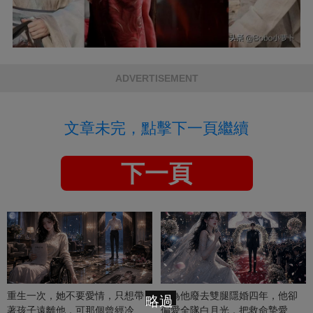
ADVERTISEMENT
文章未完，點擊下一頁繼續
下一頁
重生一次，她不要愛情，只想帶
她為他廢去雙腿隱婚四年，他卻
略過
著孩子遠離他，可那個曾經冷漠
偏愛全隊白月光，把救命摯愛當