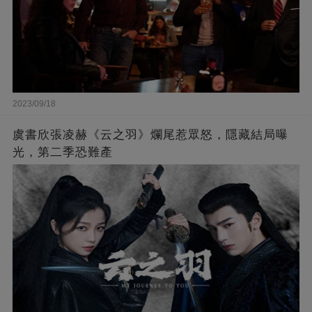
2023/09/18
虞書欣張凌赫《云之羽》爛尾惹眾怒，隱藏結局曝
光，第二季恐難產