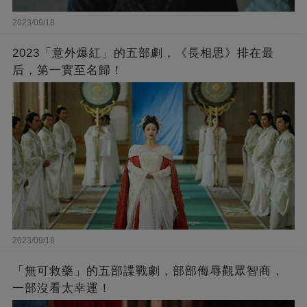
2023/09/18
2023「意外爆紅」的五部劇，《長相思》排在最
后，第一實至名歸！
2023/09/18
「無可救藥」的五部諜戰劇，部部侮辱觀眾智商，
一部沒看太幸運！