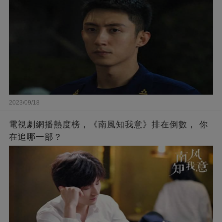
2023/09/18
電視劇網播熱度榜，《南風知我意》排在倒數， 你
在追哪一部？