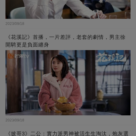
2023/09/18
《花溪記》首播，一片差評，老套的劇情，男主徐
開騁更是負面纏身
2023/09/18
《披哥3》二公：實力派男神被活生生淘汰，炮灰選