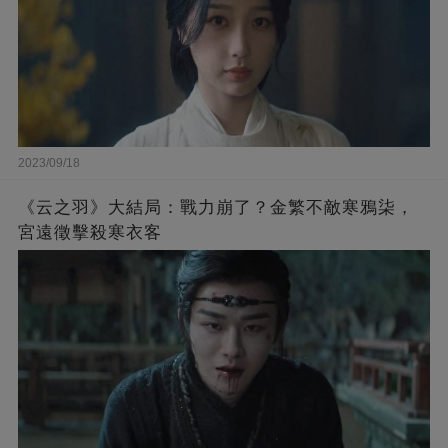
2023/09/18
《云之羽》大結局：戰力崩了？金繁不敵寒鴉柒，
宮遠徵擊殺寒衣客