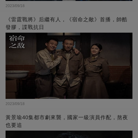
2023/09/18
《雷霆戰將》后繼有人，《宿命之敵》首播，帥酷
發膠，諜戰抗日
2023/09/18
黃景瑜40集都市劇來襲，國家一級演員作配，熬夜
也要追