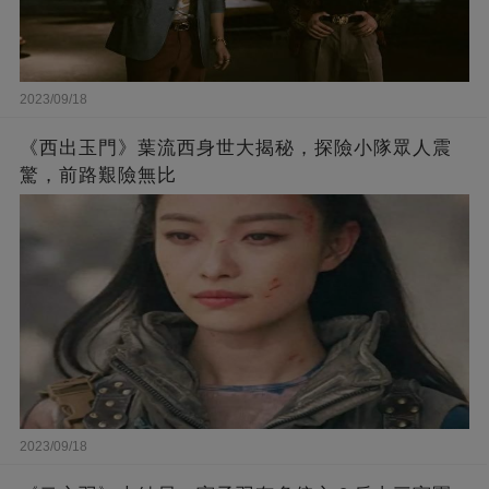
2023/09/18
《西出玉門》葉流西身世大揭秘，探險小隊眾人震
驚，前路艱險無比
2023/09/18