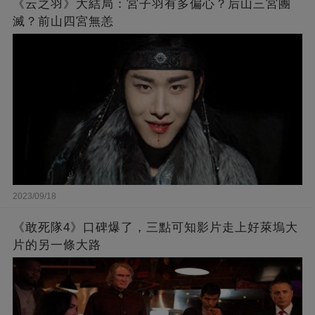
《云之羽》大結局：宮子羽有多偏心？后山三宮團
滅？前山四宮無恙
2023/09/18
《敢死隊4》口碑爆了，三點可知影片走上好萊塢大
片的另一條大路