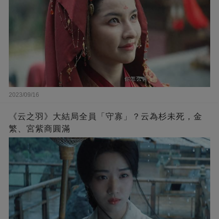
2023/09/16
《云之羽》大結局全員「守寡」？云為杉未死，金
繁、宮紫商圓滿