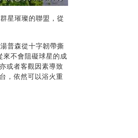
在群星璀璨的聯盟，從
，湯普森從十字韌帶撕
從來不會阻礙球星的成
亦或者客觀因素導致
台，依然可以浴火重