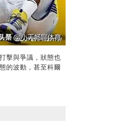
打擊與爭議，狀態也
態的波動，甚至科爾