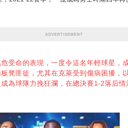
ADVERTISEMENT
臨危受命的表現，一度令這名年輕球星，
的板凳匪徒，尤其在克萊受到傷病困擾，
成為球隊力挽狂瀾，在總決賽1-2落后