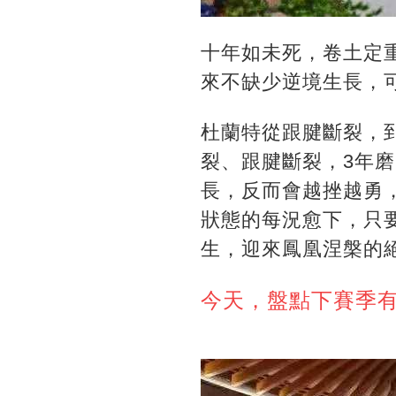
十年如未死，卷土定
來不缺少逆境生長，
杜蘭特從跟腱斷裂，
裂、跟腱斷裂，3年
長，反而會越挫越勇
狀態的每況愈下，只
生，迎來鳳凰涅槃的
今天，盤點下賽季