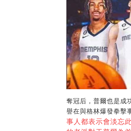
奪冠后，普爾也是成功
譽在與格林爆發拳擊
事人都表示會淡忘