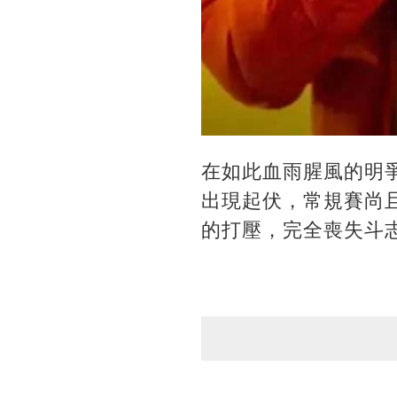
在如此血雨腥風的明
出現起伏，常規賽尚
的打壓，完全喪失斗