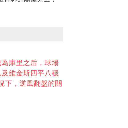
成為庫里之后，球場
以及維金斯四平八穩
情況下，逆風翻盤的關