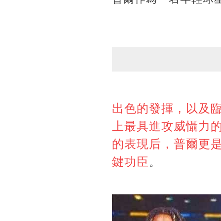
出色的發揮，以及
上最具進攻威懾力
的表現后，普爾更是
鍵功臣
。