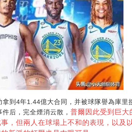
拿到4年1.44億大合同，并被球隊譽為庫
普爾因此受到巨大
事件后，完全煙消云散，
此事，但兩人在球場上不和的表現，以及