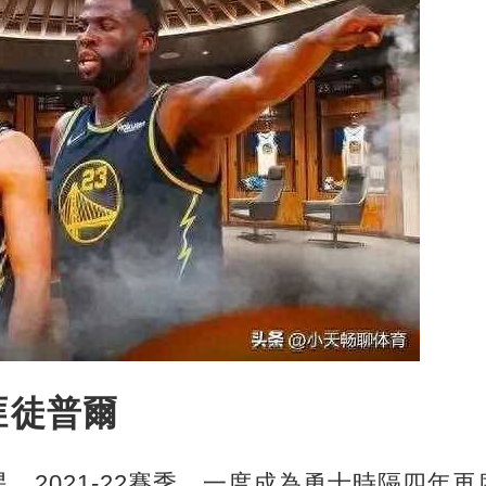
匪徒普爾
，2021-22賽季，一度成為勇士時隔四年