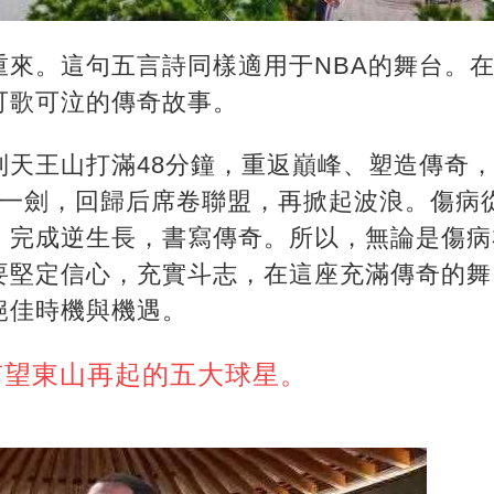
重來。這句五言詩同樣適用于NBA的舞台。
可歌可泣的傳奇故事。
到天王山打滿48分鐘，重返巔峰、塑造傳奇
磨一劍，回歸后席卷聯盟，再掀起波浪。傷病
，完成逆生長，書寫傳奇。所以，無論是傷病
要堅定信心，充實斗志，在這座充滿傳奇的舞
絕佳時機與機遇。
有望東山再起的五大球星。