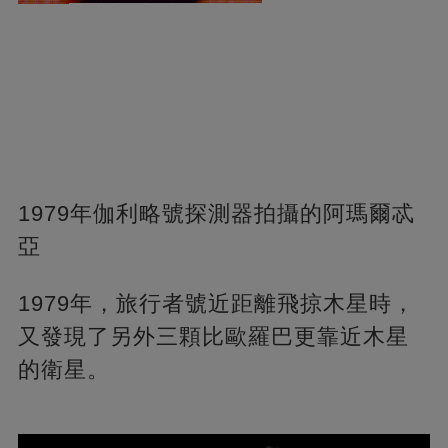
1979年伽利略號探測器拍攝的阿瑪爾忒
亞
1979年，旅行者號近距離飛掠木星時，
又發現了另外三顆比歐羅巴更靠近木星
的衛星。