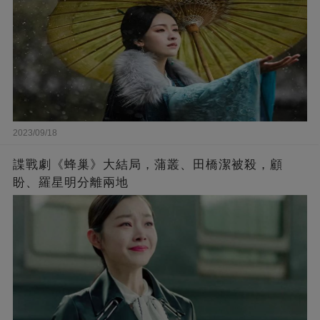
2023/09/18
諜戰劇《蜂巢》大結局，蒲叢、田橋潔被殺，顧
盼、羅星明分離兩地