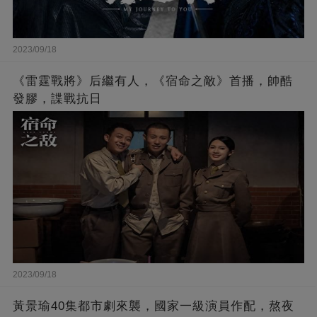
2023/09/18
《雷霆戰將》后繼有人，《宿命之敵》首播，帥酷
發膠，諜戰抗日
2023/09/18
黃景瑜40集都市劇來襲，國家一級演員作配，熬夜