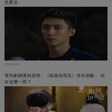
也要追
2023/09/18
電視劇網播熱度榜，《南風知我意》排在倒數， 你
在追哪一部？