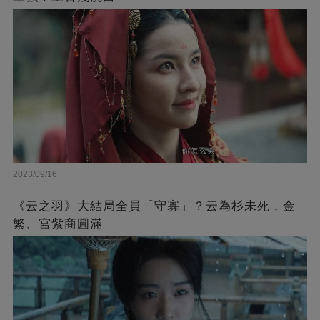
2023/09/16
《云之羽》大結局全員「守寡」？云為杉未死，金
繁、宮紫商圓滿