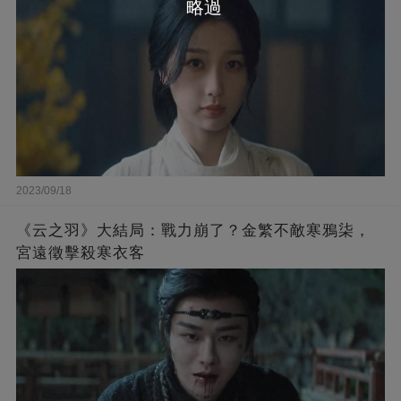
略過
2023/09/18
《云之羽》大結局：戰力崩了？金繁不敵寒鴉柒，
宮遠徵擊殺寒衣客