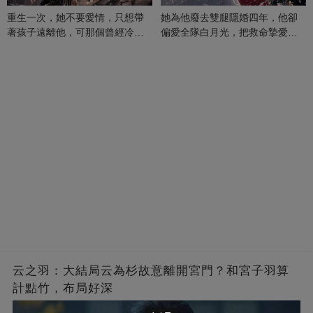
重生一次，她不要愛情，只想帶
她為他廢去雙腿隱婚四年，他卻
著孩子遠離他，可那個曾經冷漠
偏愛全隊白月光，把救命摯愛當
的男人，一次次將她逼入懷中...
成畢生負擔
云之羽：大結局云為杉故意離開宮門？和宮子羽算
計點竹，布局好深