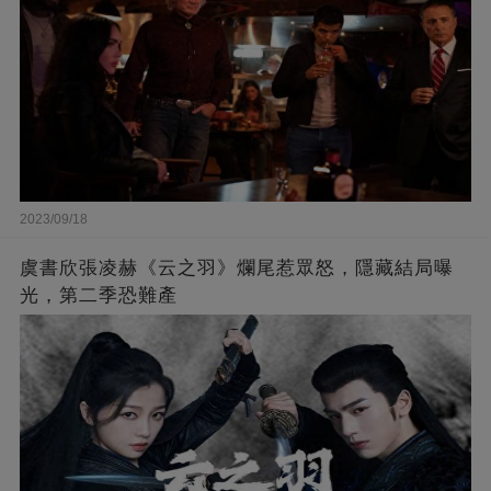
2023/09/18
虞書欣張凌赫《云之羽》爛尾惹眾怒，隱藏結局曝
光，第二季恐難產