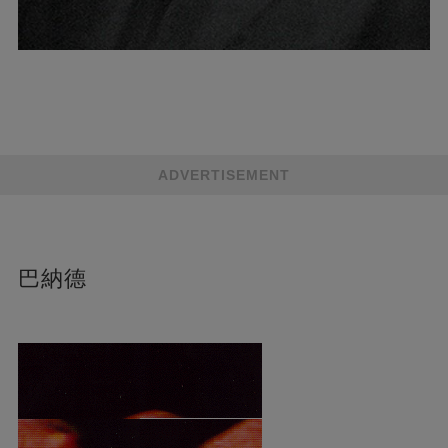
ADVERTISEMENT
巴納德