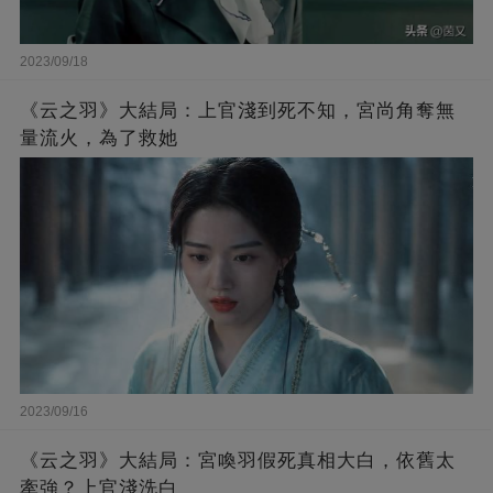
2023/09/18
《云之羽》大結局：上官淺到死不知，宮尚角奪無
量流火，為了救她
2023/09/16
《云之羽》大結局：宮喚羽假死真相大白，依舊太
牽強？上官淺洗白