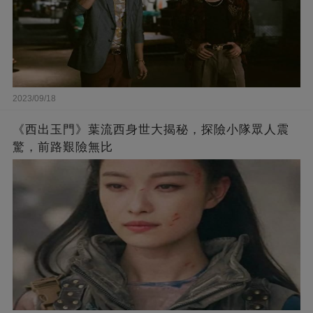
2023/09/18
《西出玉門》葉流西身世大揭秘，探險小隊眾人震
驚，前路艱險無比