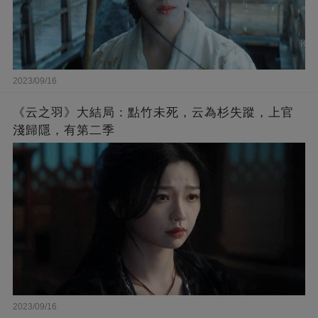
2023/09/16
《云之羽》大結局：點竹未死，云為杉失蹤，上官
淺歸隱，有第二季
2023/09/16