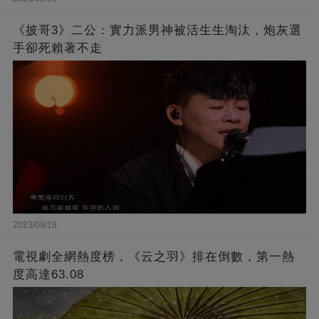
《披哥3》二公：實力派男神被活生生淘汰，炮灰選
手卻死賴著不走
2023/09/18
電視劇全網熱度榜，《云之羽》排在倒數，第一熱
度高達63.08