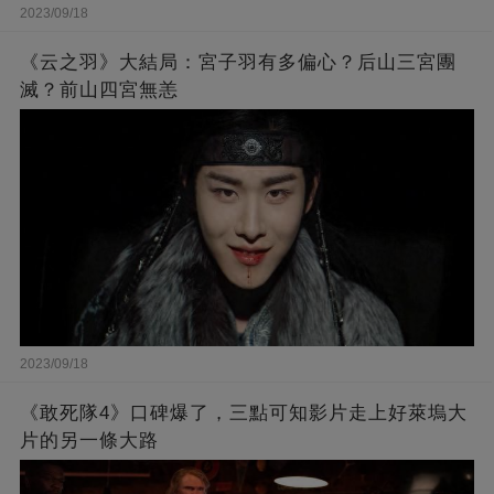
2023/09/18
《云之羽》大結局：宮子羽有多偏心？后山三宮團
滅？前山四宮無恙
2023/09/18
《敢死隊4》口碑爆了，三點可知影片走上好萊塢大
片的另一條大路