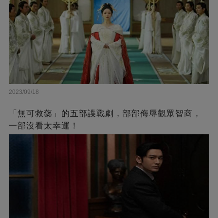
2023/09/18
「無可救藥」的五部諜戰劇，部部侮辱觀眾智商，
一部沒看太幸運！