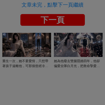
文章未完，點擊下一頁繼續
下一頁
重生一次，她不要愛情，只想帶
她為他廢去雙腿隱婚四年，他卻
著孩子遠離他，可那個曾經冷漠
偏愛全隊白月光，把救命摯愛當
的男人，一次次將她逼入懷中...
成畢生負擔