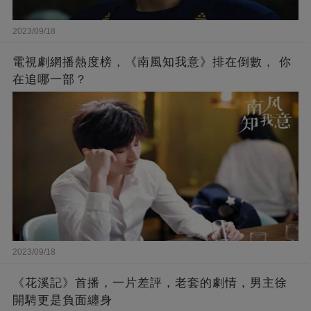
2023/09/18
電視劇網播熱度榜，《南風知我意》排在倒數， 你
在追哪一部？
2023/09/18
《花溪記》首播，一片差評，老套的劇情，男主徐
開騁更是負面纏身