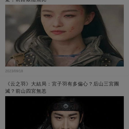
2023/09/18
《云之羽》大結局：宮子羽有多偏心？后山三宮團
滅？前山四宮無恙