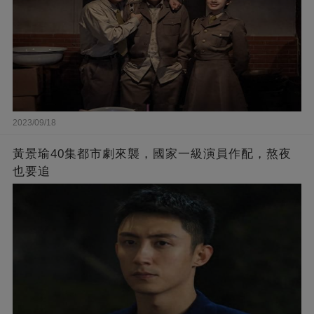
2023/09/18
黃景瑜40集都市劇來襲，國家一級演員作配，熬夜
也要追