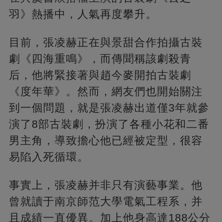
羽》熱播中，人氣再度攀升。
目前，張凌赫正在與景甜合作拍攝古裝
劇《四海重鳴》，而傳聞稱該劇殺青
后，他將緊接著與趙今麥開拍古裝劇
《度年華》。然而，網友們也開始關注
到一個問題，就是張凌赫出道僅3年就參
演了8部古裝劇，扮演了各種小花和二番
男主角，導致擔心他已經被定型，很容
易陷入死循環。
事實上，張凌赫并非只有演藝事業。他
曾就讀于南京師范大學電氣工程系，并
且成績一直優異。加上他身高達188公分