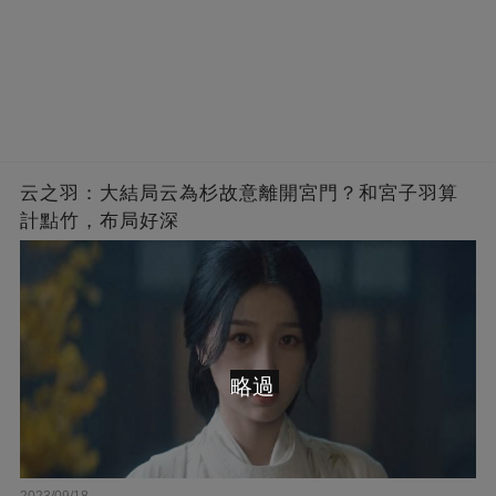
云之羽：大結局云為杉故意離開宮門？和宮子羽算
計點竹，布局好深
略過