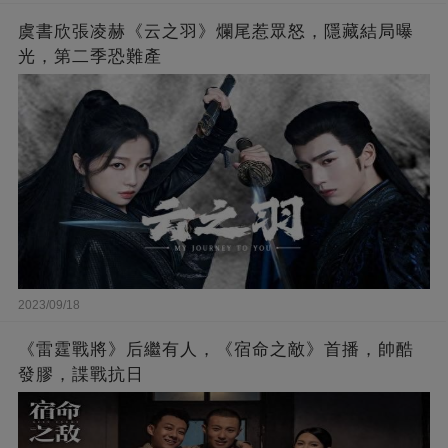
虞書欣張凌赫《云之羽》爛尾惹眾怒，隱藏結局曝
光，第二季恐難產
2023/09/18
《雷霆戰將》后繼有人，《宿命之敵》首播，帥酷
發膠，諜戰抗日