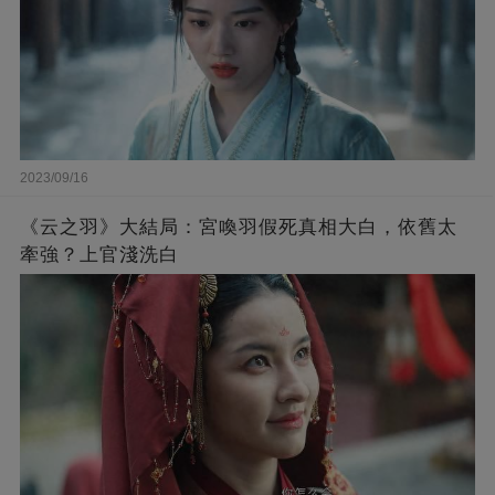
2023/09/16
《云之羽》大結局：宮喚羽假死真相大白，依舊太
牽強？上官淺洗白