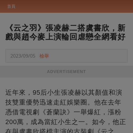
首頁
《云之羽》張凌赫二搭虞書欣，新
戲與趙今麥上演輪回虐戀全網看好
2023/09/05
檢舉
ADVERTISEMENT
近年來，95后小生張凌赫以其顏值和演
技雙重優勢迅速走紅娛樂圈。他在去年
憑借電視劇《蒼蘭訣》一舉爆紅，漲粉
200萬，成為當紅小生之一。如今，他正
在與虞書欣搭檔主演的古裝劇《云之