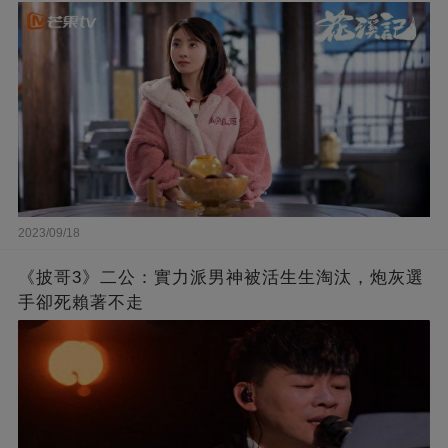
2023/09/18
《披哥3》二公：實力派男神被活生生淘汰，炮灰選
手卻死賴著不走