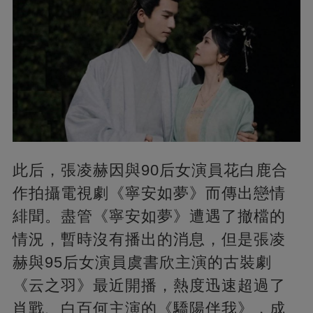
此后，張凌赫因與90后女演員花白鹿合
作拍攝電視劇《寧安如夢》而傳出戀情
緋聞。盡管《寧安如夢》遭遇了撤檔的
情況，暫時沒有播出的消息，但是張凌
赫與95后女演員虞書欣主演的古裝劇
《云之羽》最近開播，熱度迅速超過了
肖戰、白百何主演的《驕陽伴我》，成