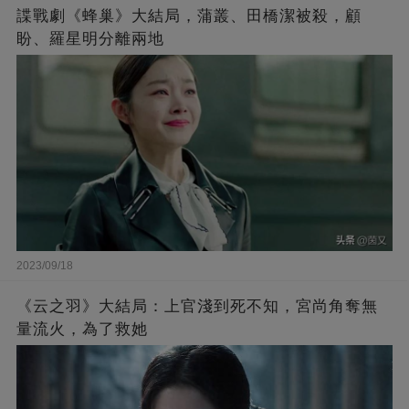
諜戰劇《蜂巢》大結局，蒲叢、田橋潔被殺，顧
盼、羅星明分離兩地
2023/09/18
《云之羽》大結局：上官淺到死不知，宮尚角奪無
量流火，為了救她