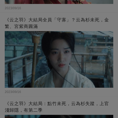
2023/09/16
《云之羽》大結局全員「守寡」？云為杉未死，金
繁、宮紫商圓滿
2023/09/16
《云之羽》大結局：點竹未死，云為杉失蹤，上官
淺歸隱，有第二季