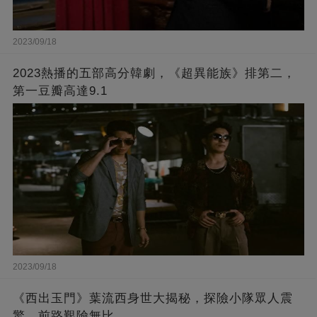
2023/09/18
2023熱播的五部高分韓劇，《超異能族》排第二，
第一豆瓣高達9.1
2023/09/18
《西出玉門》葉流西身世大揭秘，探險小隊眾人震
驚，前路艱險無比