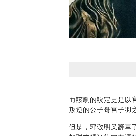
而該劇的設定更是以
叛逆的公子哥宮子羽
但是，郭敬明又翻車