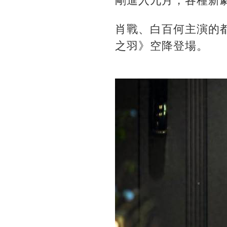
剛進入九月，各種新
肖戰、白百何主演的
之羽》空降登場。