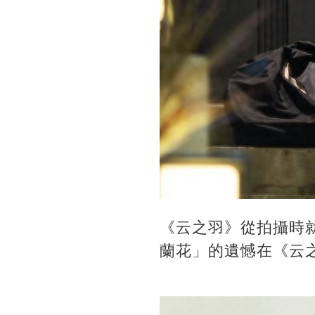
《云之羽》從拍攝時
蘭花」的遺憾在《云