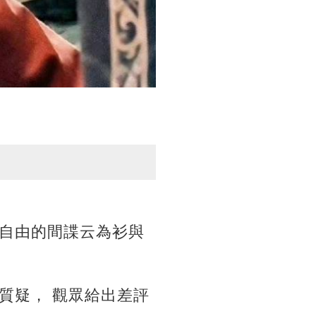
自由的間諜云為衫與
質疑， 觀眾給出差評