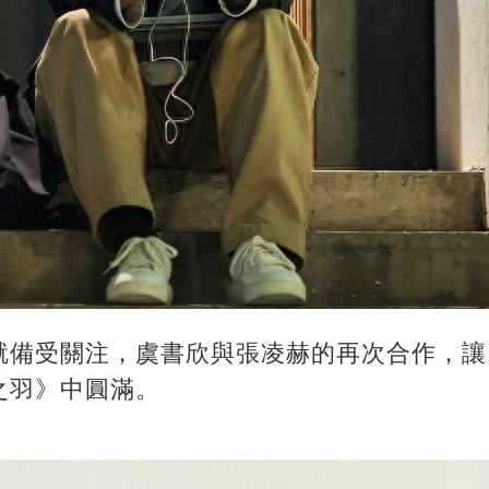
就備受關注，虞書欣與張凌赫的再次合作，讓
之羽》中圓滿。