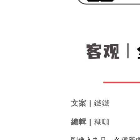
文案 |
鐵鐵
編輯 |
糊咖