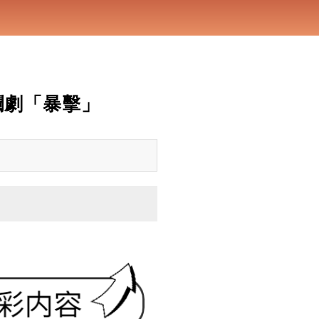
爛劇「暴擊」