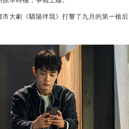
劇抓準時機，爭相上線。
都市大劇《驕陽伴我》打響了九月的第一槍后