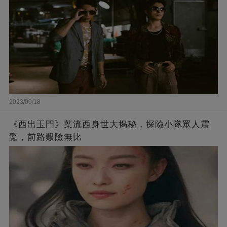
2023/09/18
《西出玉門》葉流西身世大揭秘，探險小隊眾人震
驚，前路艱險無比