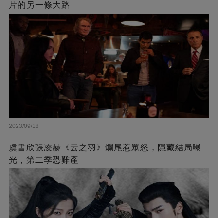
片的另一條大路
2023/09/18
虞書欣張凌赫《云之羽》爛尾惹眾怒，隱藏結局曝
光，第二季恐難產