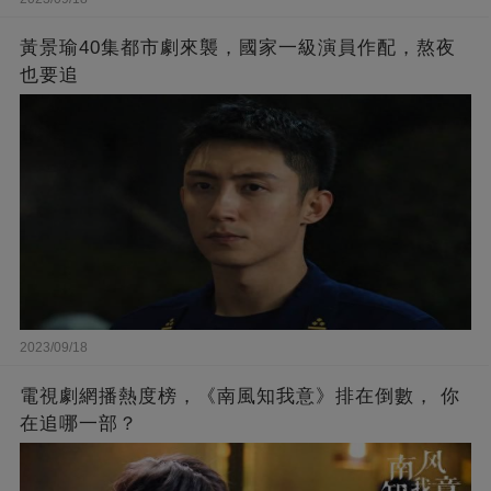
黃景瑜40集都市劇來襲，國家一級演員作配，熬夜
也要追
2023/09/18
電視劇網播熱度榜，《南風知我意》排在倒數， 你
在追哪一部？