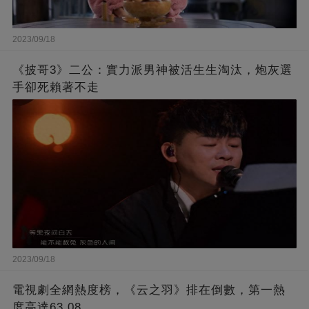
2023/09/18
《披哥3》二公：實力派男神被活生生淘汰，炮灰選
手卻死賴著不走
2023/09/18
電視劇全網熱度榜，《云之羽》排在倒數，第一熱
度高達63.08