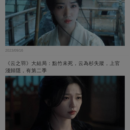
2023/09/16
《云之羽》大結局：點竹未死，云為杉失蹤，上官
淺歸隱，有第二季