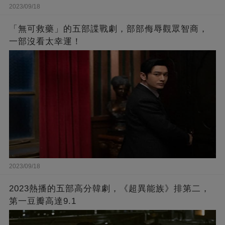
2023/09/18
「無可救藥」的五部諜戰劇，部部侮辱觀眾智商，
一部沒看太幸運！
2023/09/18
2023熱播的五部高分韓劇，《超異能族》排第二，
第一豆瓣高達9.1