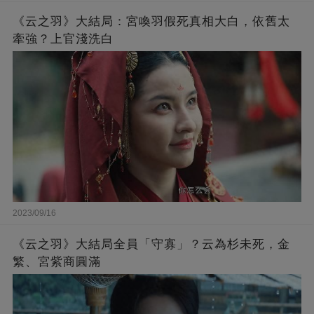
《云之羽》大結局：宮喚羽假死真相大白，依舊太
牽強？上官淺洗白
2023/09/16
《云之羽》大結局全員「守寡」？云為杉未死，金
繁、宮紫商圓滿