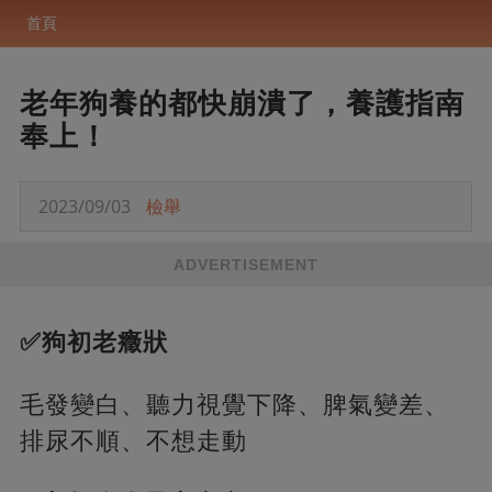
首頁
老年狗養的都快崩潰了，養護指南
奉上！
2023/09/03
檢舉
ADVERTISEMENT
✅狗初老癥狀
毛發變白、聽力視覺下降、脾氣變差、
排尿不順、不想走動