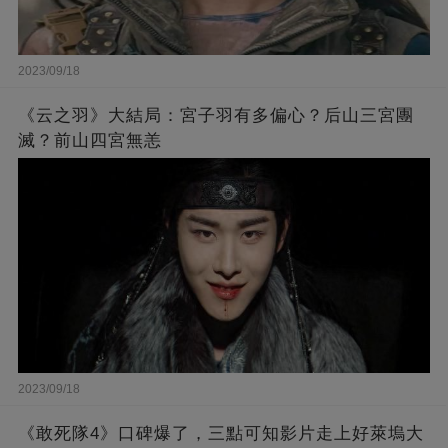
2023/09/18
《云之羽》大結局：宮子羽有多偏心？后山三宮團
滅？前山四宮無恙
2023/09/18
《敢死隊4》口碑爆了，三點可知影片走上好萊塢大