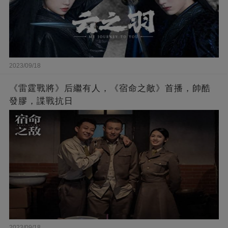
2023/09/18
《雷霆戰將》后繼有人，《宿命之敵》首播，帥酷
發膠，諜戰抗日
2023/09/18