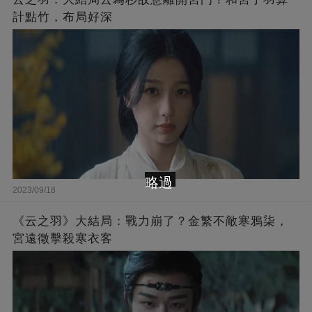
計點竹，布局好深
略過
2023/09/18
《云之羽》大結局：戰力崩了？金繁不敵寒鴉柒，
宮遠徵擊殺寒衣客