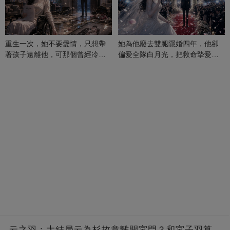
重生一次，她不要愛情，只想帶
她為他廢去雙腿隱婚四年，他卻
著孩子遠離他，可那個曾經冷漠
偏愛全隊白月光，把救命摯愛當
的男人，一次次將她逼入懷中...
成畢生負擔
云之羽：大結局云為杉故意離開宮門？和宮子羽算