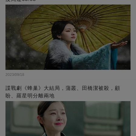
2023/09/18
諜戰劇《蜂巢》大結局，蒲叢、田橋潔被殺，顧
盼、羅星明分離兩地