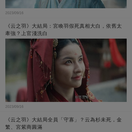
2023/09/16
《云之羽》大結局：宮喚羽假死真相大白，依舊太
牽強？上官淺洗白
2023/09/16
《云之羽》大結局全員「守寡」？云為杉未死，金
繁、宮紫商圓滿