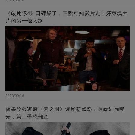
2023/09/18
《敢死隊4》口碑爆了，三點可知影片走上好萊塢大
片的另一條大路
2023/09/18
虞書欣張凌赫《云之羽》爛尾惹眾怒，隱藏結局曝
光，第二季恐難產