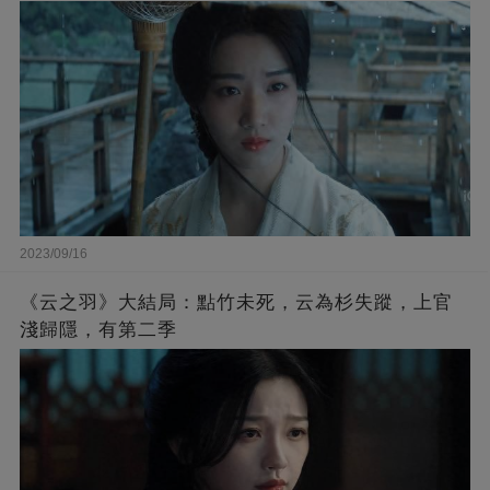
2023/09/16
《云之羽》大結局：點竹未死，云為杉失蹤，上官
淺歸隱，有第二季