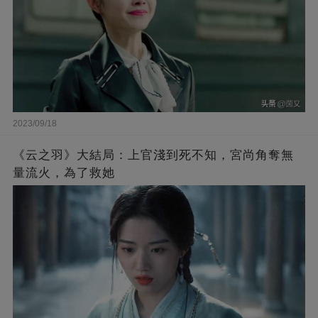
2023/09/18
《云之羽》大結局：上官淺到死不知，宮尚角奪無
量流火，為了救她