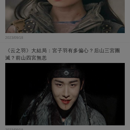
2023/09/18
《云之羽》大結局：宮子羽有多偏心？后山三宮團
滅？前山四宮無恙