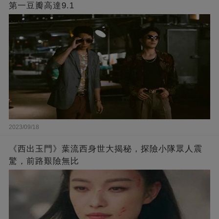
第一豆瓣高達9.1
2023/09/18
《西出玉門》葉流西身世大揭秘，探險小隊眾人震
驚，前路艱險無比