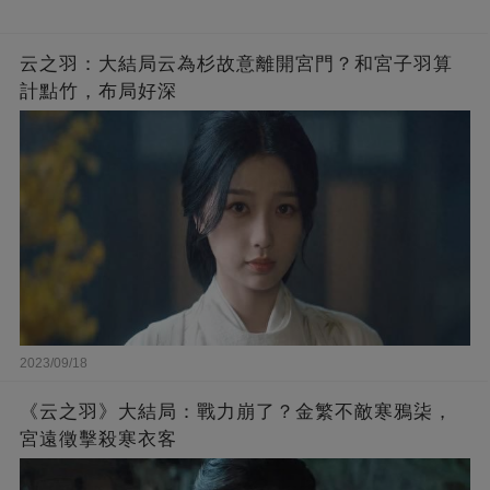
云之羽：大結局云為杉故意離開宮門？和宮子羽算
計點竹，布局好深
2023/09/18
《云之羽》大結局：戰力崩了？金繁不敵寒鴉柒，
宮遠徵擊殺寒衣客