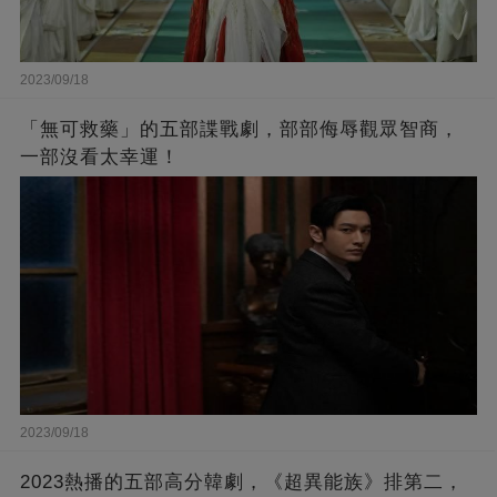
2023/09/18
「無可救藥」的五部諜戰劇，部部侮辱觀眾智商，
一部沒看太幸運！
2023/09/18
2023熱播的五部高分韓劇，《超異能族》排第二，