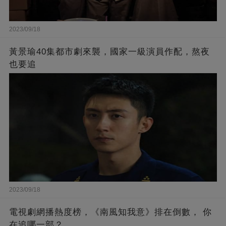
2023/09/18
黃景瑜40集都市劇來襲，國家一級演員作配，熬夜
也要追
2023/09/18
電視劇網播熱度榜，《南風知我意》排在倒數， 你
在追哪一部？