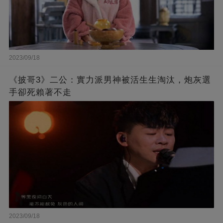
2023/09/18
《披哥3》二公：實力派男神被活生生淘汰，炮灰選
手卻死賴著不走
2023/09/18