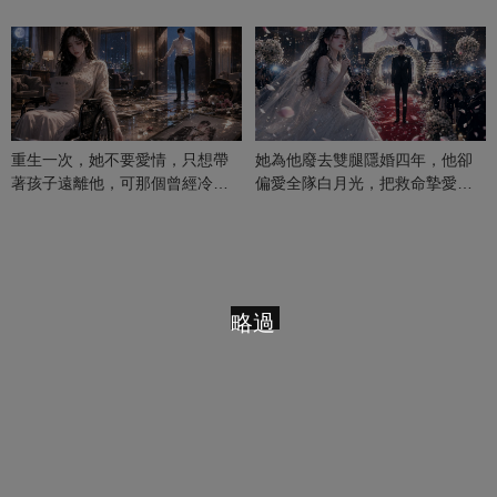
重生一次，她不要愛情，只想帶
她為他廢去雙腿隱婚四年，他卻
著孩子遠離他，可那個曾經冷漠
偏愛全隊白月光，把救命摯愛當
的男人，一次次將她逼入懷中...
成畢生負擔
略過