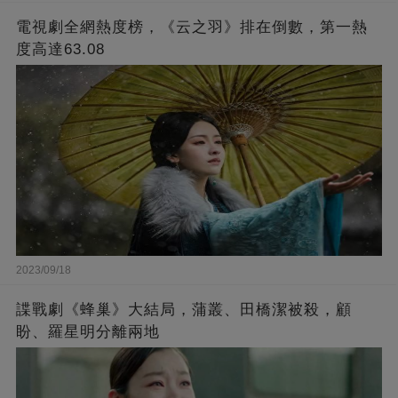
電視劇全網熱度榜，《云之羽》排在倒數，第一熱
度高達63.08
2023/09/18
諜戰劇《蜂巢》大結局，蒲叢、田橋潔被殺，顧
盼、羅星明分離兩地