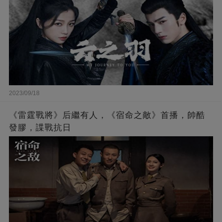
2023/09/18
《雷霆戰將》后繼有人，《宿命之敵》首播，帥酷
發膠，諜戰抗日