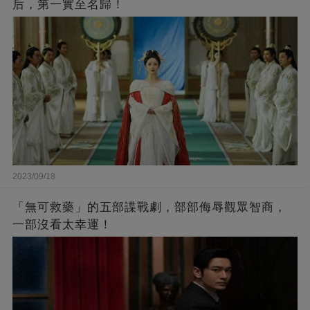
后，第一實至名歸！
2023/09/18
「無可救藥」的五部諜戰劇，部部侮辱觀眾智商，
一部沒看太幸運！