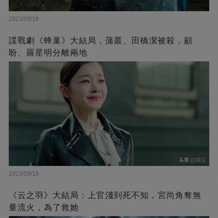
2023/09/18
諜戰劇《蜂巢》大結局，蒲叢、田橋潔被殺，顧
盼、羅星明分離兩地
2023/09/18
《云之羽》大結局：上官淺到死不知，宮尚角奪無
量流火，為了救她