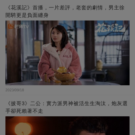
《花溪記》首播，一片差評，老套的劇情，男主徐
開騁更是負面纏身
2023/09/18
《披哥3》二公：實力派男神被活生生淘汰，炮灰選
手卻死賴著不走