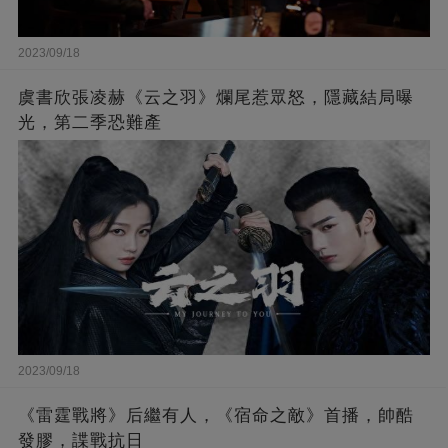
2023/09/18
虞書欣張凌赫《云之羽》爛尾惹眾怒，隱藏結局曝
光，第二季恐難產
2023/09/18
《雷霆戰將》后繼有人，《宿命之敵》首播，帥酷
發膠，諜戰抗日