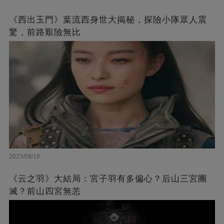
《西出玉門》葉流西身世大揭秘，探險小隊眾人震
驚，前路艱險無比
2023/09/18
《云之羽》大結局：宮子羽有多偏心？后山三宮團
滅？前山四宮無恙