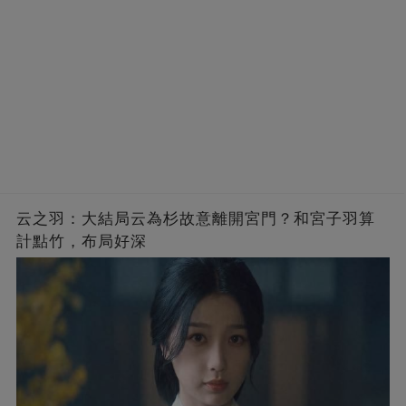
云之羽：大結局云為杉故意離開宮門？和宮子羽算
計點竹，布局好深