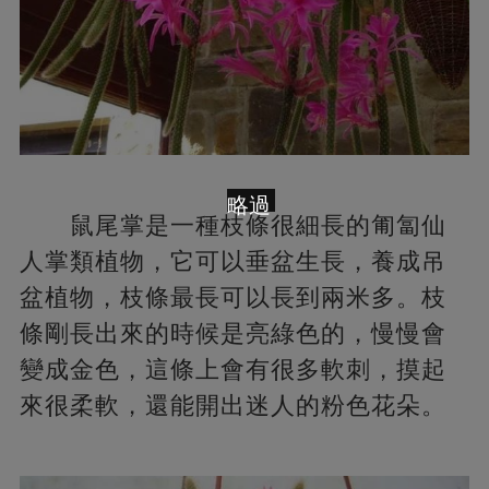
略過
鼠尾掌是一種枝條很細長的匍匐仙
人掌類植物，它可以垂盆生長，養成吊
盆植物，枝條最長可以長到兩米多。枝
條剛長出來的時候是亮綠色的，慢慢會
變成金色，這條上會有很多軟刺，摸起
來很柔軟，還能開出迷人的粉色花朵。