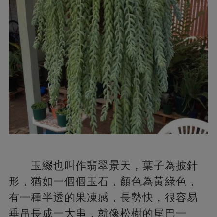
玉綴也叫作翡翠景天，葉子為披針
形，猶如一個個玉石，顏色為黃綠色，
有一種半透的果凍感，長勢快，很容易
垂吊長成一大串，就像松樹的尾巴一