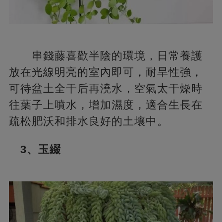
串錢藤喜歡半陰的環境，日常養護
放在光線明亮的室內即可，耐旱性強，
可待盆土全干后再澆水，空氣太干燥時
往葉子上噴水，增加濕度，適合生長在
疏松肥沃和排水良好的土壤中。
3、玉綴