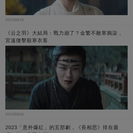
2023/09/18
《云之羽》大結局：戰力崩了？金繁不敵寒鴉柒，
宮遠徵擊殺寒衣客
2023/09/18
2023「意外爆紅」的五部劇，《長相思》排在最