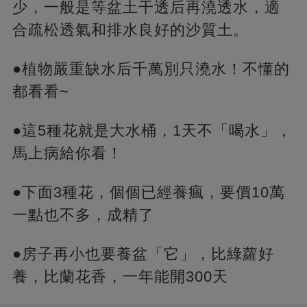
少，一般是等盆土干透后再澆透水，適
合疏松透氣和排水良好的沙質土。
●植物嚴重缺水后千萬別只澆水！不懂的
都看看~
●這5種花就是大水桶，1天不「喝水」，
馬上病給你看！
●下面3種花，個個已經養瘋，要價10萬
一點也不多，成精了
●房子再小也要養盆「它」，比綠蘿好
養，比蘭花香，一年能開300天