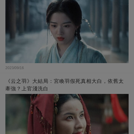
2023/09/16
《云之羽》大結局：宮喚羽假死真相大白，依舊太
牽強？上官淺洗白