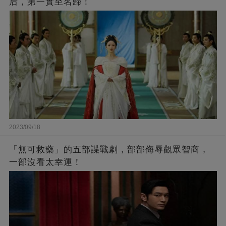
后，第一實至名歸！
2023/09/18
「無可救藥」的五部諜戰劇，部部侮辱觀眾智商，
一部沒看太幸運！