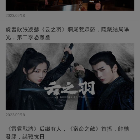
2023/09/18
虞書欣張凌赫《云之羽》爛尾惹眾怒，隱藏結局曝
光，第二季恐難產
2023/09/18
《雷霆戰將》后繼有人，《宿命之敵》首播，帥酷
發膠，諜戰抗日