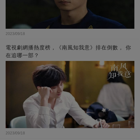
2023/09/18
電視劇網播熱度榜，《南風知我意》排在倒數， 你
在追哪一部？
2023/09/18