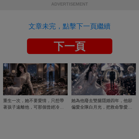
ADVERTISEMENT
文章未完，點擊下一頁繼續
下一頁
重生一次，她不要愛情，只想帶
她為他廢去雙腿隱婚四年，他卻
著孩子遠離他，可那個曾經冷漠
偏愛全隊白月光，把救命摯愛當
的男人，一次次將她逼入懷中...
成畢生負擔