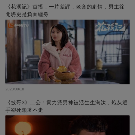
《花溪記》首播，一片差評，老套的劇情，男主徐
開騁更是負面纏身
2023/09/18
《披哥3》二公：實力派男神被活生生淘汰，炮灰選
手卻死賴著不走