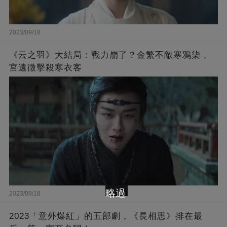
2023/09/18
《云之羽》大結局：戰力崩了？金繁不敵寒鴉柒，
宮遠徵擊殺寒衣客
略過
2023/09/18
2023「意外爆紅」的五部劇，《長相思》排在最