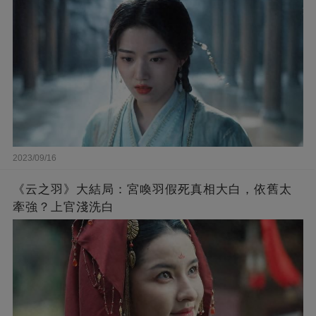
2023/09/16
《云之羽》大結局：宮喚羽假死真相大白，依舊太
牽強？上官淺洗白