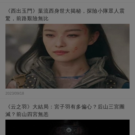
《西出玉門》葉流西身世大揭秘，探險小隊眾人震
驚，前路艱險無比
2023/09/18
《云之羽》大結局：宮子羽有多偏心？后山三宮團
滅？前山四宮無恙