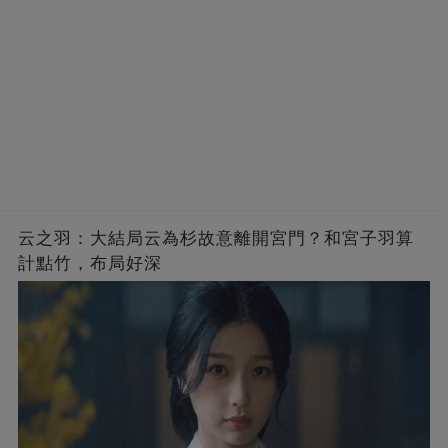
云之羽：大結局云為杉故意離開宮門？和宮子羽算
計點竹，布局好深