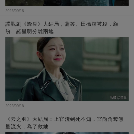
2023/09/18
諜戰劇《蜂巢》大結局，蒲叢、田橋潔被殺，顧
盼、羅星明分離兩地
2023/09/18
《云之羽》大結局：上官淺到死不知，宮尚角奪無
量流火，為了救她