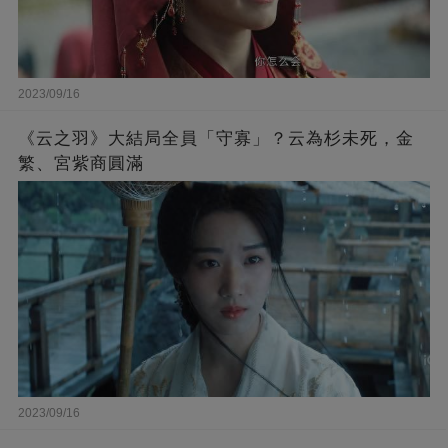
2023/09/16
《云之羽》大結局全員「守寡」？云為杉未死，金
繁、宮紫商圓滿
2023/09/16