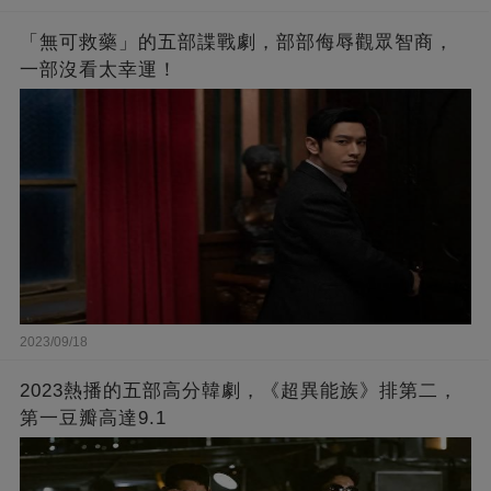
「無可救藥」的五部諜戰劇，部部侮辱觀眾智商，
一部沒看太幸運！
2023/09/18
2023熱播的五部高分韓劇，《超異能族》排第二，
第一豆瓣高達9.1