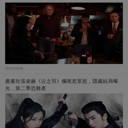
2023/09/18
虞書欣張凌赫《云之羽》爛尾惹眾怒，隱藏結局曝
光，第二季恐難產