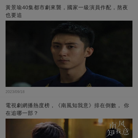
黃景瑜40集都市劇來襲，國家一級演員作配，熬夜
也要追
2023/09/18
電視劇網播熱度榜，《南風知我意》排在倒數， 你
在追哪一部？