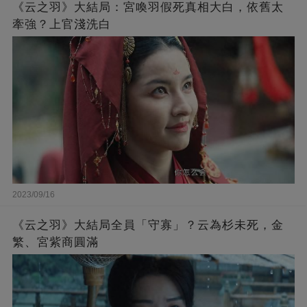
《云之羽》大結局：宮喚羽假死真相大白，依舊太
牽強？上官淺洗白
2023/09/16
《云之羽》大結局全員「守寡」？云為杉未死，金
繁、宮紫商圓滿