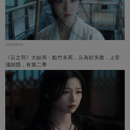
2023/09/16
《云之羽》大結局：點竹未死，云為杉失蹤，上官
淺歸隱，有第二季