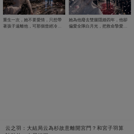
重生一次，她不要愛情，只想帶
她為他廢去雙腿隱婚四年，他卻
著孩子遠離他，可那個曾經冷漠
偏愛全隊白月光，把救命摯愛當
的男人，一次次將她逼入懷中...
成畢生負擔
云之羽：大結局云為杉故意離開宮門？和宮子羽算