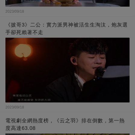
2023/09/18
《披哥3》二公：實力派男神被活生生淘汰，炮灰選
手卻死賴著不走
2023/09/18
電視劇全網熱度榜，《云之羽》排在倒數，第一熱
度高達63.08