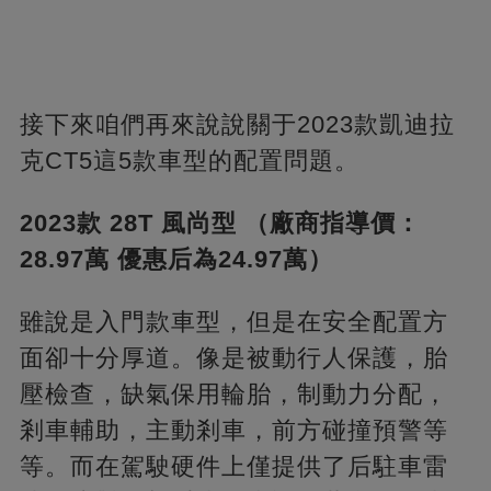
接下來咱們再來說說關于2023款凱迪拉
克CT5這5款車型的配置問題。
2023款 28T 風尚型 （廠商指導價：
28.97萬 優惠后為24.97萬）
雖說是入門款車型，但是在安全配置方
面卻十分厚道。像是被動行人保護，胎
壓檢查，缺氣保用輪胎，制動力分配，
剎車輔助，主動剎車，前方碰撞預警等
等。而在駕駛硬件上僅提供了后駐車雷