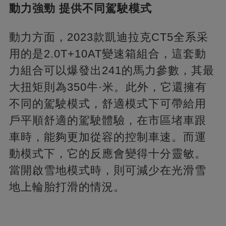
動力強勁 提供不同駕駛模式
動力方面，2023款凱迪拉克CT5全系采
用的是2.0T+10AT變速箱組合，這套動
力組合可以爆發出241的馬力參數，其最
大扭矩則為350牛·米。此外，它還擁有
不同的駕駛模式，舒適模式下可帶給用
戶平順舒適的駕駛體驗，在市區堵車跟
車時，能夠更加從容的控制車速。而運
動模式下，它的反應會變得十分靈敏。
當開啟雪地模式時，則可減少在光滑雪
地上輪胎打滑的情況。