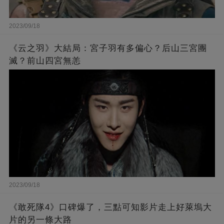
2023/09/18
《云之羽》大結局：宮子羽有多偏心？后山三宮團
滅？前山四宮無恙
2023/09/18
《敢死隊4》口碑爆了，三點可知影片走上好萊塢大
片的另一條大路