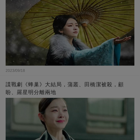
2023/09/18
諜戰劇《蜂巢》大結局，蒲叢、田橋潔被殺，顧
盼、羅星明分離兩地