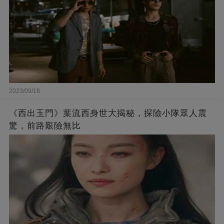
2023/09/18
《西出玉門》葉流西身世大揭秘，探險小隊眾人震
驚，前路艱險無比