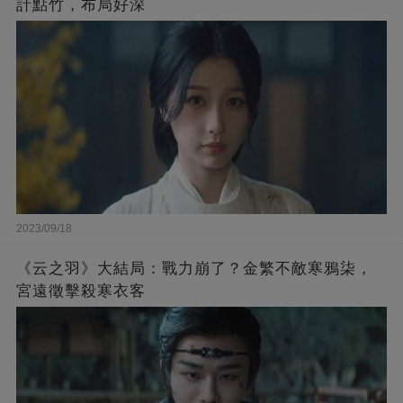
計點竹，布局好深
2023/09/18
《云之羽》大結局：戰力崩了？金繁不敵寒鴉柒，
宮遠徵擊殺寒衣客