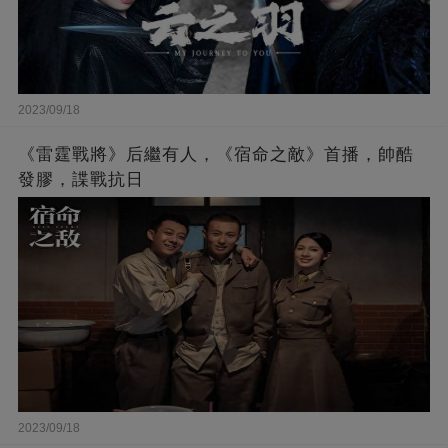
2023/09/18
《雷霆戰將》后繼有人，《宿命之敵》首播，帥酷
發膠，諜戰抗日
2023/09/18