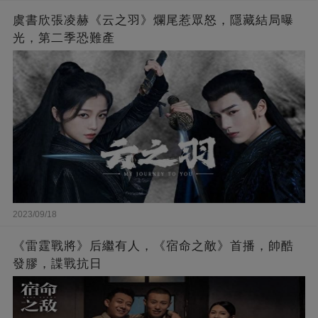
虞書欣張凌赫《云之羽》爛尾惹眾怒，隱藏結局曝
光，第二季恐難產
2023/09/18
《雷霆戰將》后繼有人，《宿命之敵》首播，帥酷
發膠，諜戰抗日