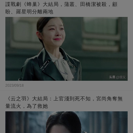
諜戰劇《蜂巢》大結局，蒲叢、田橋潔被殺，顧
盼、羅星明分離兩地
2023/09/18
《云之羽》大結局：上官淺到死不知，宮尚角奪無
量流火，為了救她