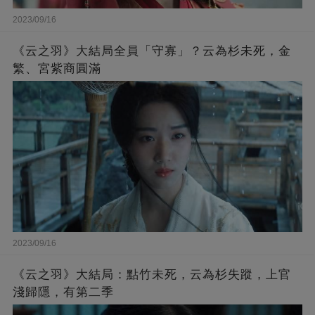
2023/09/16
《云之羽》大結局全員「守寡」？云為杉未死，金
繁、宮紫商圓滿
2023/09/16
《云之羽》大結局：點竹未死，云為杉失蹤，上官
淺歸隱，有第二季