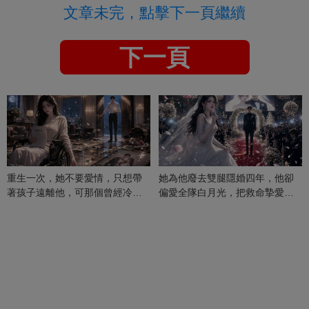
文章未完，點擊下一頁繼續
下一頁
重生一次，她不要愛情，只想帶
她為他廢去雙腿隱婚四年，他卻
著孩子遠離他，可那個曾經冷漠
偏愛全隊白月光，把救命摯愛當
的男人，一次次將她逼入懷中...
成畢生負擔