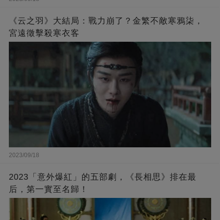
《云之羽》大結局：戰力崩了？金繁不敵寒鴉柒，
宮遠徵擊殺寒衣客
2023/09/18
2023「意外爆紅」的五部劇，《長相思》排在最
后，第一實至名歸！