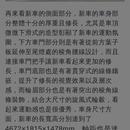
再來看新車的側面部分，新車的車身部
分整體十分的厚重且修長，尤其是車頂
微微下滑式的造型彰顯了新車的運動氛
圍，下方車門部分則是有著從前方葉子
板延伸至尾燈處的棱角腰線設計，而且
連接車門把手讓新車看起來更加的修
長，車門底部也是有著貫穿式的線條鑲
嵌，提升了修長的視覺效果以及層次
感，而輪眉部分也是有著突出的棱角線
條裝飾，結合大尺寸的旋風式輪轂，看
起來運動感也是很優秀，車身尺寸方
面，新車的長寬高分別達到了
4672×1815×1478mm，軸距也是達