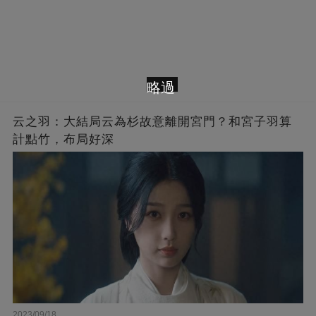
略過
云之羽：大結局云為杉故意離開宮門？和宮子羽算
計點竹，布局好深
2023/09/18