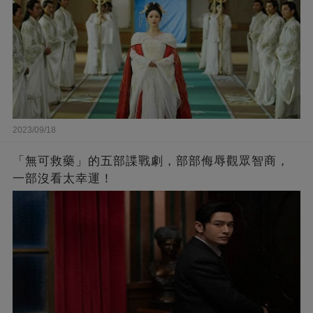
2023/09/18
「無可救藥」的五部諜戰劇，部部侮辱觀眾智商，
一部沒看太幸運！