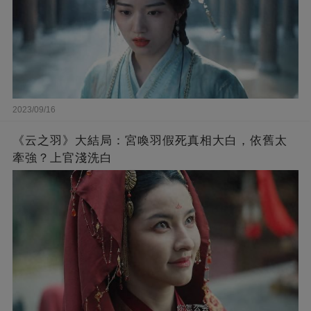
2023/09/16
《云之羽》大結局：宮喚羽假死真相大白，依舊太
牽強？上官淺洗白