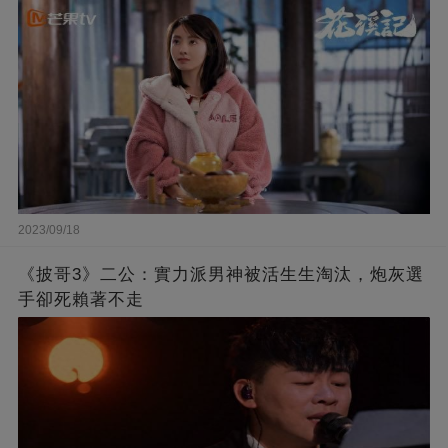
2023/09/18
《披哥3》二公：實力派男神被活生生淘汰，炮灰選
手卻死賴著不走