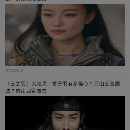
2023/09/18
《云之羽》大結局：宮子羽有多偏心？后山三宮團
滅？前山四宮無恙