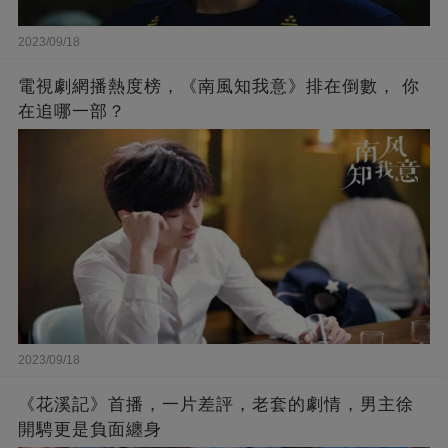
2023/09/18
電視劇網播熱度榜，《南風知我意》排在倒數， 你
在追哪一部？
2023/09/18
《花溪記》首播，一片差評，老套的劇情，男主徐
開騁更是負面纏身