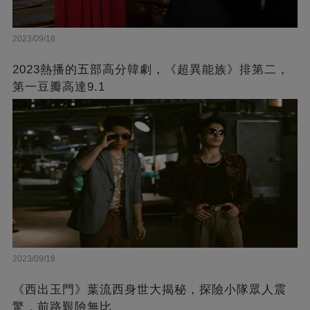
2023/09/18
2023熱播的五部高分韓劇，《超異能族》排第二，
第一豆瓣高達9.1
2023/09/18
《西出玉門》葉流西身世大揭秘，探險小隊眾人震
驚，前路艱險無比