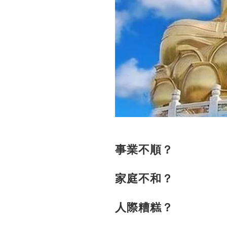
事業不順？
家庭不和？
人際糟糕？