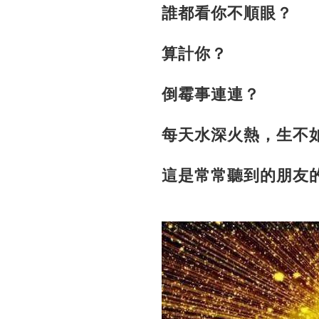
誰都看你不順眼？
算計你？
倒霉事連連？
每天水深火熱，生不
這是常常聽到的朋友