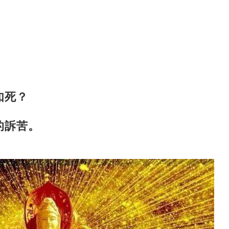
如死？
的訴苦。