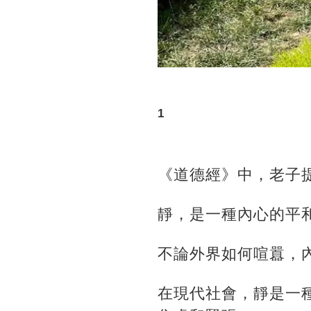
1
《道德經》中，老子
靜，是一種內心的平
不論外界如何喧囂，
在現代社會，靜是一