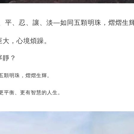
、平、忍、讓、淡—如同五顆明珠，熠熠生
巨大，心境煩躁。
寧靜？
五顆明珠，熠熠生輝。
更平衡、更有智慧的人生。