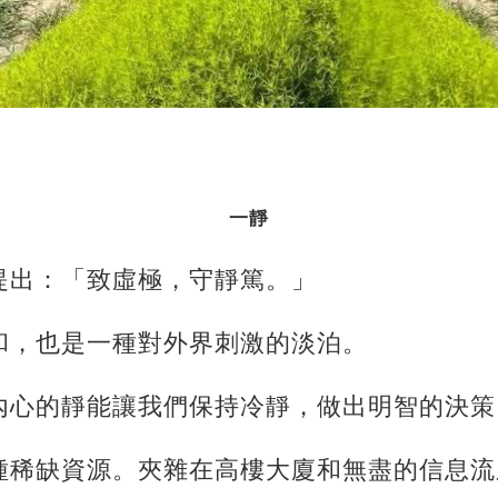
一靜
提出：「致虛極，守靜篤。」
和，也是一種對外界刺激的淡泊。
內心的靜能讓我們保持冷靜，做出明智的決策
種稀缺資源。夾雜在高樓大廈和無盡的信息流