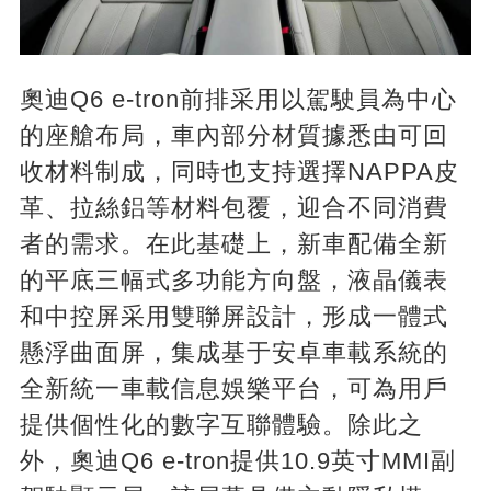
奧迪Q6 e-tron前排采用以駕駛員為中心
的座艙布局，車內部分材質據悉由可回
收材料制成，同時也支持選擇NAPPA皮
革、拉絲鋁等材料包覆，迎合不同消費
者的需求。在此基礎上，新車配備全新
的平底三幅式多功能方向盤，液晶儀表
和中控屏采用雙聯屏設計，形成一體式
懸浮曲面屏，集成基于安卓車載系統的
全新統一車載信息娛樂平台，可為用戶
提供個性化的數字互聯體驗。除此之
外，奧迪Q6 e-tron提供10.9英寸MMI副