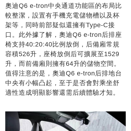
奧迪Q6 e-tron中央通道功能區的布局比
較整潔，設置有手機充電儲物槽以及杯
架等，同時前部疑似還擁有Type-C接
口。此外據了解，奧迪Q6 e-tron后排座
椅支持40:20:40比例放倒，后備廂常規
容積526升，座椅放倒后可擴展至1529
升，而前備廂則擁有64升的儲物空間。
值得注意的是，奧迪Q6 e-tron后排地台
中央有小幅凸起，至于是否會對乘坐舒
適性造成明顯影響還需后續體驗才知。