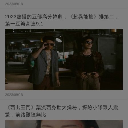
2023/09/18
2023熱播的五部高分韓劇，《超異能族》排第二，
第一豆瓣高達9.1
2023/09/18
《西出玉門》葉流西身世大揭秘，探險小隊眾人震
驚，前路艱險無比