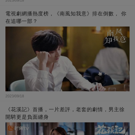
2023/09/18
電視劇網播熱度榜，《南風知我意》排在倒數， 你
在追哪一部？
2023/09/18
《花溪記》首播，一片差評，老套的劇情，男主徐
開騁更是負面纏身