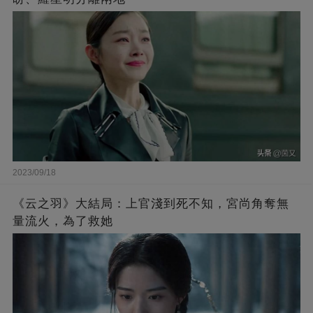
2023/09/18
《云之羽》大結局：上官淺到死不知，宮尚角奪無
量流火，為了救她