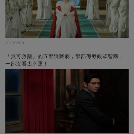
2023/09/18
「無可救藥」的五部諜戰劇，部部侮辱觀眾智商，
一部沒看太幸運！