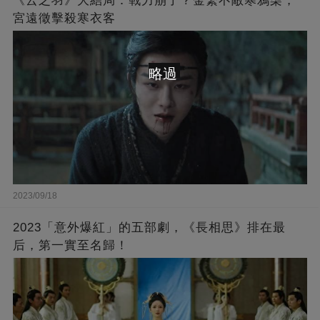
《云之羽》大結局：戰力崩了？金繁不敵寒鴉柒，
宮遠徵擊殺寒衣客
略過
2023/09/18
2023「意外爆紅」的五部劇，《長相思》排在最
后，第一實至名歸！