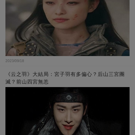
2023/09/18
《云之羽》大結局：宮子羽有多偏心？后山三宮團
滅？前山四宮無恙