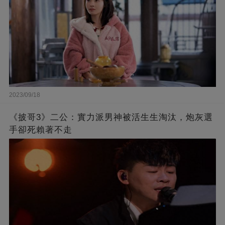
2023/09/18
《披哥3》二公：實力派男神被活生生淘汰，炮灰選
手卻死賴著不走