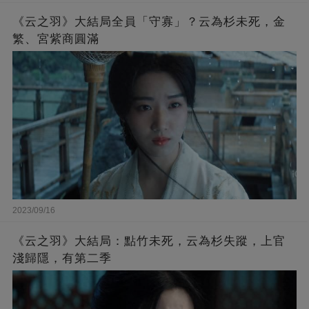
《云之羽》大結局全員「守寡」？云為杉未死，金
繁、宮紫商圓滿
2023/09/16
《云之羽》大結局：點竹未死，云為杉失蹤，上官
淺歸隱，有第二季