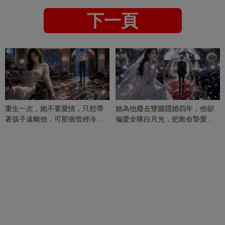
下一頁
重生一次，她不要愛情，只想帶
她為他廢去雙腿隱婚四年，他卻
著孩子遠離他，可那個曾經冷漠
偏愛全隊白月光，把救命摯愛當
的男人，一次次將她逼入懷中...
成畢生負擔