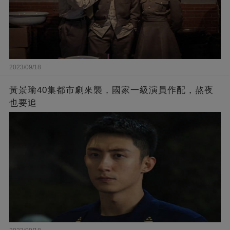
2023/09/18
黃景瑜40集都市劇來襲，國家一級演員作配，熬夜
也要追