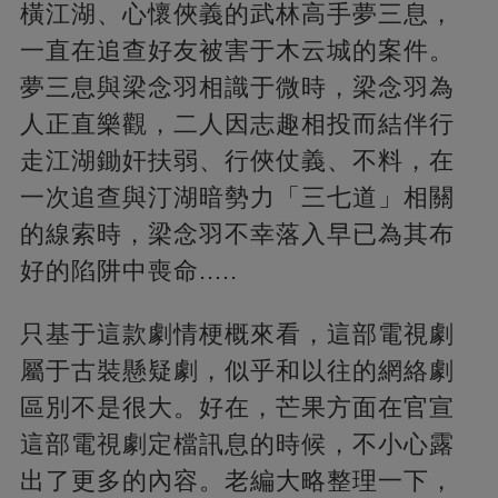
橫江湖、心懷俠義的武林高手夢三息，
一直在追查好友被害于木云城的案件。
夢三息與梁念羽相識于微時，梁念羽為
人正直樂觀，二人因志趣相投而結伴行
走江湖鋤奸扶弱、行俠仗義、不料，在
一次追查與汀湖暗勢力「三七道」相關
的線索時，梁念羽不幸落入早已為其布
好的陷阱中喪命.....
只基于這款劇情梗概來看，這部電視劇
屬于古裝懸疑劇，似乎和以往的網絡劇
區別不是很大。好在，芒果方面在官宣
這部電視劇定檔訊息的時候，不小心露
出了更多的內容。老編大略整理一下，