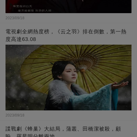
2023/09/18
電視劇全網熱度榜，《云之羽》排在倒數，第一熱
度高達63.08
2023/09/18
諜戰劇《蜂巢》大結局，蒲叢、田橋潔被殺，顧
盼、羅星明分離兩地