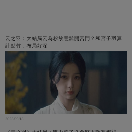
云之羽：大結局云為杉故意離開宮門？和宮子羽算
計點竹，布局好深
2023/09/18