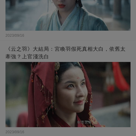
2023/09/16
《云之羽》大結局：宮喚羽假死真相大白，依舊太
牽強？上官淺洗白
2023/09/16