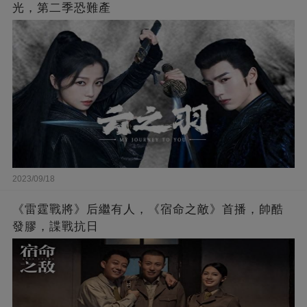
光，第二季恐難產
2023/09/18
《雷霆戰將》后繼有人，《宿命之敵》首播，帥酷
發膠，諜戰抗日