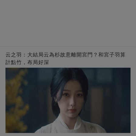
云之羽：大結局云為杉故意離開宮門？和宮子羽算
計點竹，布局好深