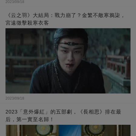
2023/09/18
《云之羽》大結局：戰力崩了？金繁不敵寒鴉柒，
宮遠徵擊殺寒衣客
2023/09/18
2023「意外爆紅」的五部劇，《長相思》排在最
后，第一實至名歸！