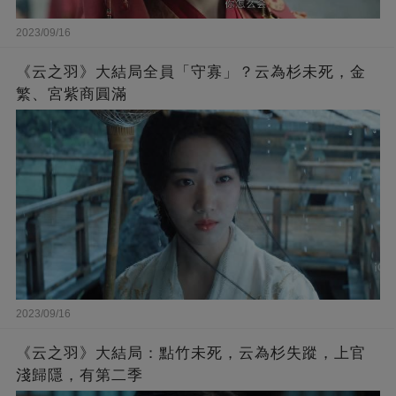
2023/09/16
《云之羽》大結局全員「守寡」？云為杉未死，金
繁、宮紫商圓滿
2023/09/16
《云之羽》大結局：點竹未死，云為杉失蹤，上官
淺歸隱，有第二季