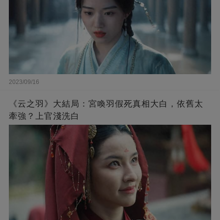
2023/09/16
《云之羽》大結局：宮喚羽假死真相大白，依舊太
牽強？上官淺洗白