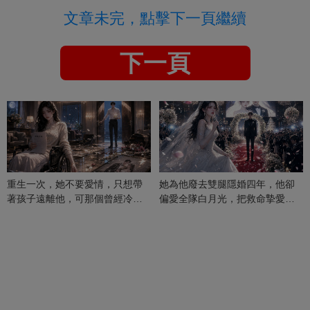
文章未完，點擊下一頁繼續
下一頁
重生一次，她不要愛情，只想帶
她為他廢去雙腿隱婚四年，他卻
著孩子遠離他，可那個曾經冷漠
偏愛全隊白月光，把救命摯愛當
的男人，一次次將她逼入懷中...
成畢生負擔