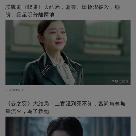
諜戰劇《蜂巢》大結局，蒲叢、田橋潔被殺，顧
盼、羅星明分離兩地
2023/09/18
《云之羽》大結局：上官淺到死不知，宮尚角奪無
量流火，為了救她