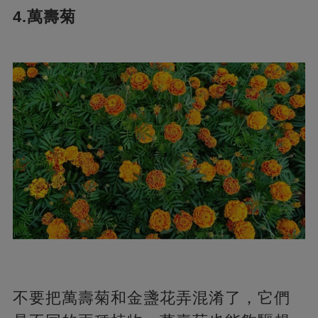
4.萬壽菊
不要把萬壽菊和金盞花弄混淆了，它們