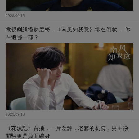
2023/09/18
電視劇網播熱度榜，《南風知我意》排在倒數， 你
在追哪一部？
2023/09/18
《花溪記》首播，一片差評，老套的劇情，男主徐
開騁更是負面纏身