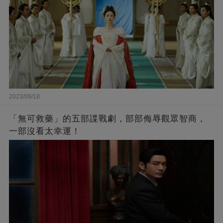
2023/09/18
「無可救藥」的五部諜戰劇，部部侮辱觀眾智商，
一部沒看太幸運！