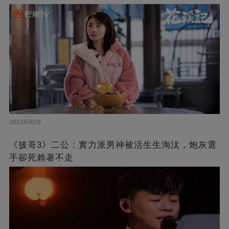
2023/09/18
《披哥3》二公：實力派男神被活生生淘汰，炮灰選
手卻死賴著不走