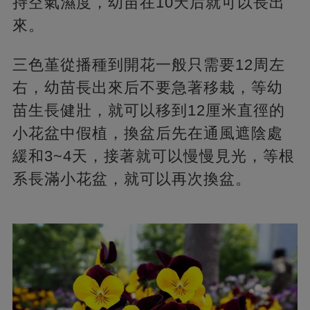
持空氣濕度，幼苗在10天后就可以長出
來。
三色堇從播種到開花一般只需要12周左
右，幼苗長出來后不要急著移栽，等幼
苗生長健壯，就可以移到12厘米直徑的
小花盆中假植，換盆后先在通風遮陰處
緩和3~4天，接著就可以慢慢見光，等根
系長滿小花盆，就可以再次換盆。