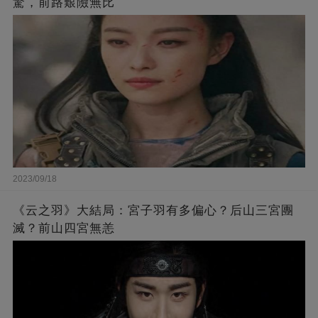
驚，前路艱險無比
2023/09/18
《云之羽》大結局：宮子羽有多偏心？后山三宮團
滅？前山四宮無恙