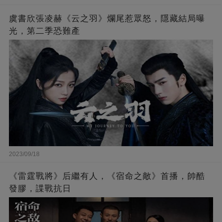
虞書欣張凌赫《云之羽》爛尾惹眾怒，隱藏結局曝
光，第二季恐難產
2023/09/18
《雷霆戰將》后繼有人，《宿命之敵》首播，帥酷
發膠，諜戰抗日