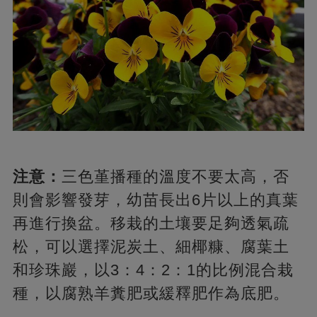
注意：
三色堇播種的溫度不要太高，否
則會影響發芽，幼苗長出6片以上的真葉
再進行換盆。移栽的土壤要足夠透氣疏
松，可以選擇泥炭土、細椰糠、腐葉土
和珍珠巖，以3：4：2：1的比例混合栽
種，以腐熟羊糞肥或緩釋肥作為底肥。