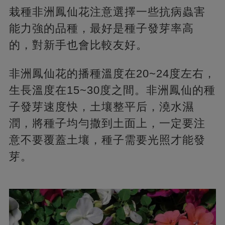
栽種非洲鳳仙花注意選擇一些抗病蟲害
能力強的品種，最好是種子發芽率高
的，對新手也會比較友好。
非洲鳳仙花的播種溫度在20~24度左右，
生長溫度在15~30度之間。非洲鳳仙的種
子發芽速度快，土壤整平后，澆水濕
潤，將種子均勻撒到土面上，一定要注
意不要覆蓋土壤，種子需要光照才能發
芽。