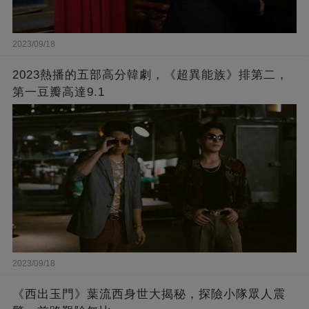
2023/09/18
2023熱播的五部高分韓劇，《超異能族》排第二，
第一豆瓣高達9.1
2023/09/18
《西出玉門》葉流西身世大揭秘，探險小隊眾人震