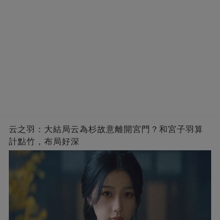
云之羽：大結局云為杉故意離開宮門？和宮子羽算
計點竹，布局好深