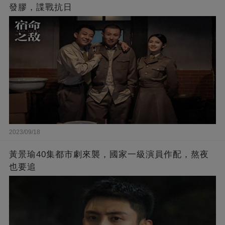
發膠，諜戰抗日
2023/09/18
黃景瑜40集都市劇來襲，國家一級演員作配，熬夜
也要追