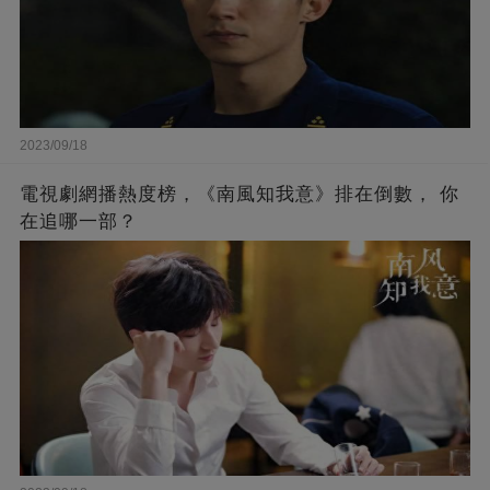
2023/09/18
電視劇網播熱度榜，《南風知我意》排在倒數， 你
在追哪一部？