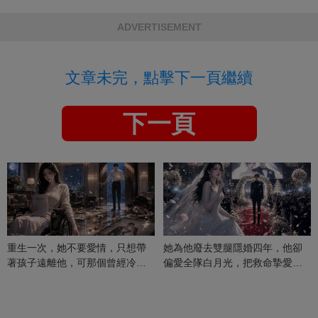
ADVERTISEMENT
文章未完，點擊下一頁繼續
下一頁
重生一次，她不要愛情，只想帶
她為他廢去雙腿隱婚四年，他卻
著孩子遠離他，可那個曾經冷漠
偏愛全隊白月光，把救命摯愛當
的男人，一次次將她逼入懷中...
成畢生負擔