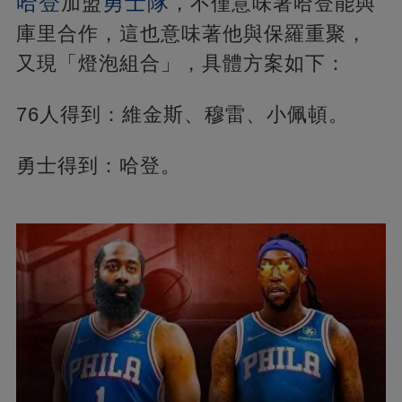
哈登
勇士隊
加盟
，不僅意味著哈登能與
庫里合作，這也意味著他與保羅重聚，
又現「燈泡組合」，具體方案如下：
76人得到：維金斯、穆雷、小佩頓。
勇士得到：哈登。