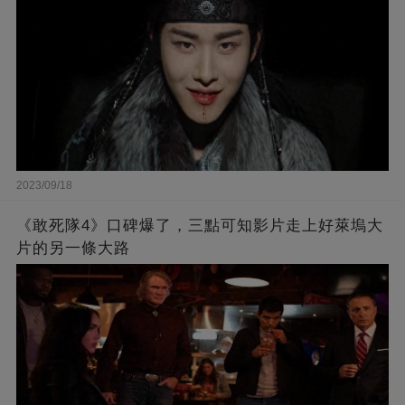
2023/09/18
《敢死隊4》口碑爆了，三點可知影片走上好萊塢大
片的另一條大路