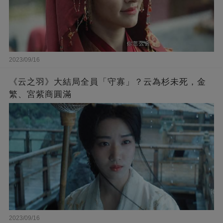
2023/09/16
《云之羽》大結局全員「守寡」？云為杉未死，金
繁、宮紫商圓滿
2023/09/16