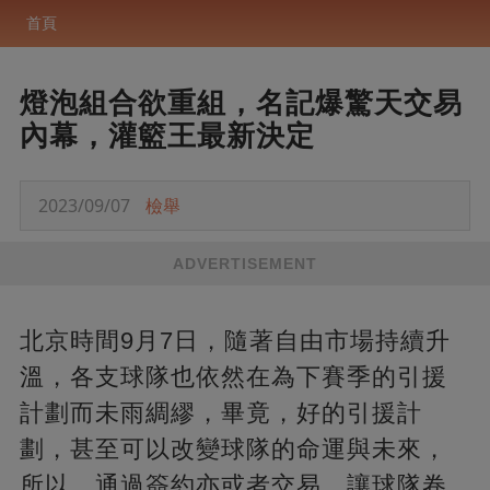
首頁
燈泡組合欲重組，名記爆驚天交易
內幕，灌籃王最新決定
2023/09/07
檢舉
ADVERTISEMENT
北京時間9月7日，隨著自由市場持續升
溫，各支球隊也依然在為下賽季的引援
計劃而未雨綢繆，畢竟，好的引援計
劃，甚至可以改變球隊的命運與未來，
所以，通過簽約亦或者交易，讓球隊卷