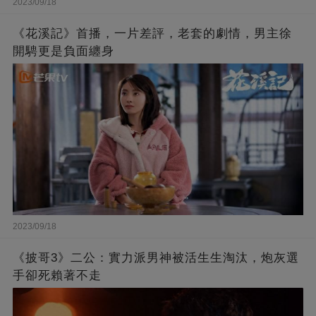
2023/09/18
《花溪記》首播，一片差評，老套的劇情，男主徐
開騁更是負面纏身
2023/09/18
《披哥3》二公：實力派男神被活生生淘汰，炮灰選
手卻死賴著不走