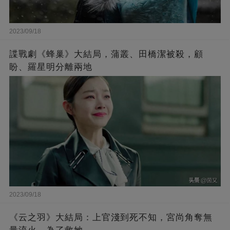
2023/09/18
諜戰劇《蜂巢》大結局，蒲叢、田橋潔被殺，顧
盼、羅星明分離兩地
2023/09/18
《云之羽》大結局：上官淺到死不知，宮尚角奪無