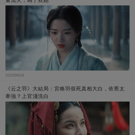
量流火，為了救她
2023/09/16
《云之羽》大結局：宮喚羽假死真相大白，依舊太
牽強？上官淺洗白