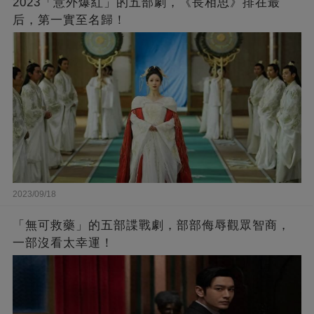
2023「意外爆紅」的五部劇，《長相思》排在最
后，第一實至名歸！
2023/09/18
「無可救藥」的五部諜戰劇，部部侮辱觀眾智商，
一部沒看太幸運！