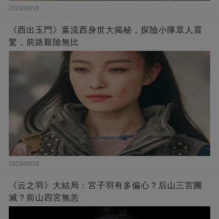
2023/09/18
《西出玉門》葉流西身世大揭秘，探險小隊眾人震
驚，前路艱險無比
2023/09/18
《云之羽》大結局：宮子羽有多偏心？后山三宮團
滅？前山四宮無恙