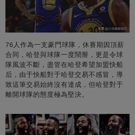
76人作為一支豪門球隊，休賽期因頂薪
合同，哈登與球隊一度鬧掰，更是令球
隊風波不斷，盡管在哈登希望加盟快船
后，由于快船對于哈登交易不感冒，導
致這筆交易始終沒有達成，但哈登對于
離開球隊的態度極為堅決。