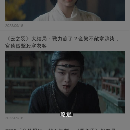
2023/09/18
《云之羽》大結局：戰力崩了？金繁不敵寒鴉柒，
宮遠徵擊殺寒衣客
略過
2023/09/18