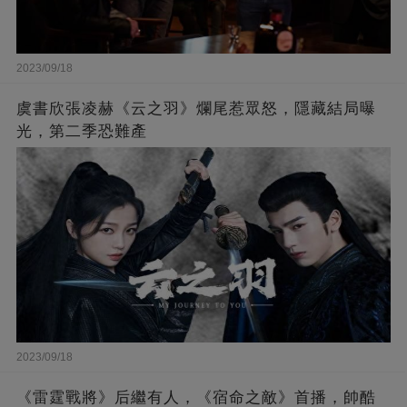
2023/09/18
虞書欣張凌赫《云之羽》爛尾惹眾怒，隱藏結局曝
光，第二季恐難產
2023/09/18
《雷霆戰將》后繼有人，《宿命之敵》首播，帥酷