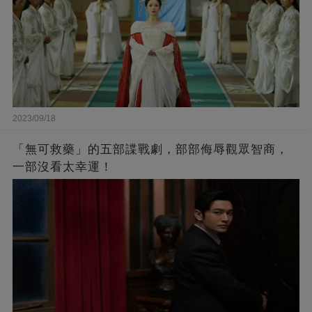
2023/09/18
「無可救藥」的五部諜戰劇，部部侮辱觀眾智商，
一部沒看太幸運！