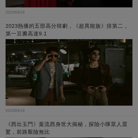
2023/09/18
2023熱播的五部高分韓劇，《超異能族》排第二，
第一豆瓣高達9.1
2023/09/18
《西出玉門》葉流西身世大揭秘，探險小隊眾人震
驚，前路艱險無比