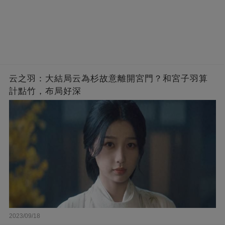
云之羽：大結局云為杉故意離開宮門？和宮子羽算
計點竹，布局好深
2023/09/18