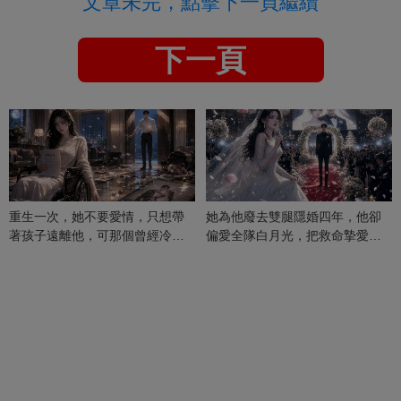
文章未完，點擊下一頁繼續
下一頁
重生一次，她不要愛情，只想帶
她為他廢去雙腿隱婚四年，他卻
著孩子遠離他，可那個曾經冷漠
偏愛全隊白月光，把救命摯愛當
的男人，一次次將她逼入懷中...
成畢生負擔