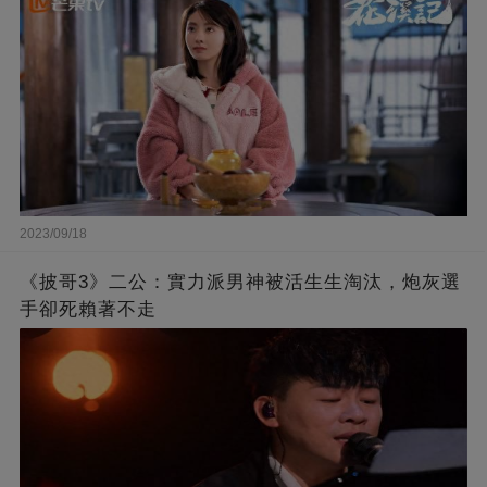
2023/09/18
《披哥3》二公：實力派男神被活生生淘汰，炮灰選
手卻死賴著不走