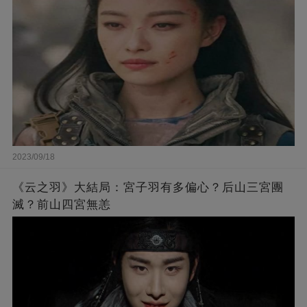
2023/09/18
《云之羽》大結局：宮子羽有多偏心？后山三宮團
滅？前山四宮無恙