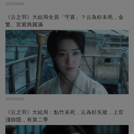
2023/09/16
《云之羽》大結局全員「守寡」？云為杉未死，金
繁、宮紫商圓滿
2023/09/16
《云之羽》大結局：點竹未死，云為杉失蹤，上官
淺歸隱，有第二季