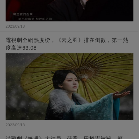
2023/09/18
電視劇全網熱度榜，《云之羽》排在倒數，第一熱
度高達63.08
2023/09/18
諜戰劇《蜂巢》大結局，蒲叢、田橋潔被殺，顧