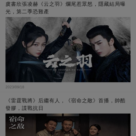
虞書欣張凌赫《云之羽》爛尾惹眾怒，隱藏結局曝
光，第二季恐難產
2023/09/18
《雷霆戰將》后繼有人，《宿命之敵》首播，帥酷
發膠，諜戰抗日