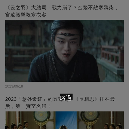
《云之羽》大結局：戰力崩了？金繁不敵寒鴉柒，
宮遠徵擊殺寒衣客
2023/09/18
略過
2023「意外爆紅」的五部劇，《長相思》排在最
后，第一實至名歸！