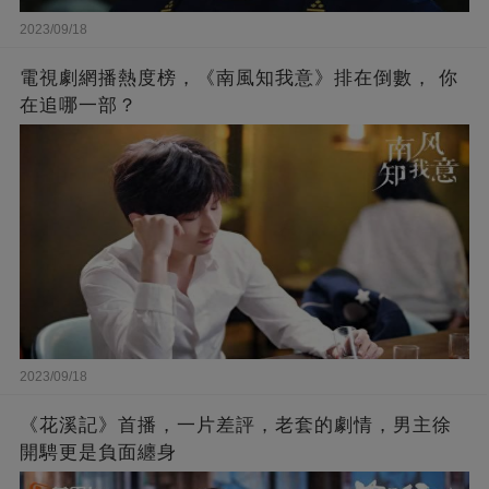
2023/09/18
電視劇網播熱度榜，《南風知我意》排在倒數， 你
在追哪一部？
2023/09/18
《花溪記》首播，一片差評，老套的劇情，男主徐
開騁更是負面纏身