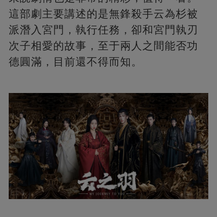
這部劇主要講述的是無鋒殺手云為杉被
派潛入宮門，執行任務，卻和宮門執刃
次子相愛的故事，至于兩人之間能否功
德圓滿，目前還不得而知。