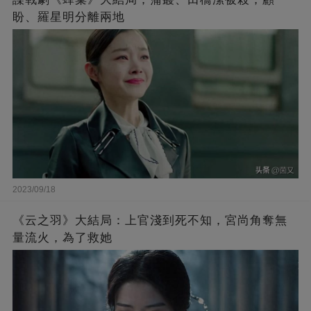
盼、羅星明分離兩地
2023/09/18
《云之羽》大結局：上官淺到死不知，宮尚角奪無
量流火，為了救她