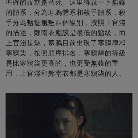
準確的說就是替死。這里得說一下無鋒
的體系，分為寒鴉體系和殺手體系，殺
手分為魑魅魍魎四個級別，按照上官淺
的描述，鄭南衣應該是最低的魑級，而
上官淺是魅，寒鴉目前出現了寒鴉肆和
寒鴉柒，按照順序排名，寒鴉肆的等級
是比寒鴉柒更高的，也更受無鋒的重
用，上官淺和鄭南衣都是寒鴉柒的人。