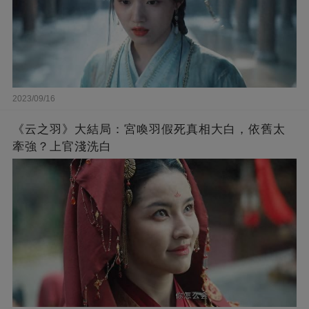
2023/09/16
《云之羽》大結局：宮喚羽假死真相大白，依舊太
牽強？上官淺洗白