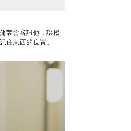
蒲叢會審訊他，讓楊
記住東西的位置。