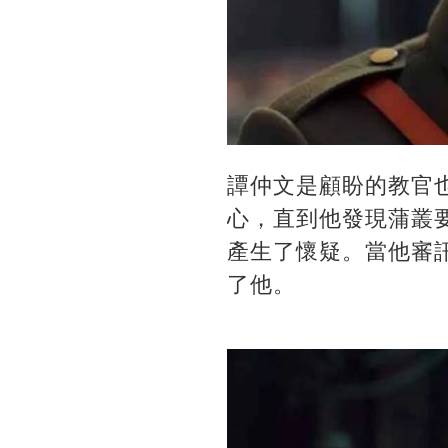
譚仲文是顧盼的教官
心，直到他發現蒲叢
產生了懷疑。當他審
了他。