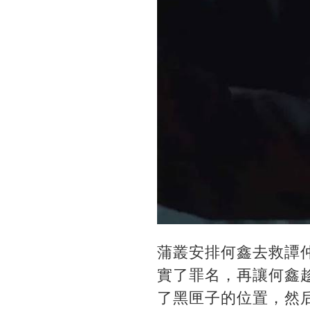
蒲叢安排何鑫去救譚
實了罪名，再讓何鑫
了黑匣子的位置，然