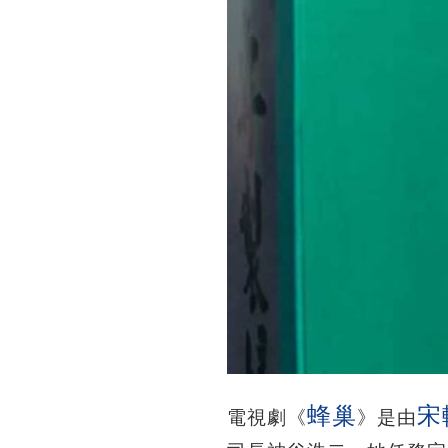
蜂巢
宋
電視劇《
》是由