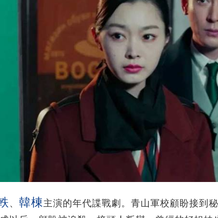
軼
韓棟
、
主演的年代諜戰劇。青山軍校顧盼接到