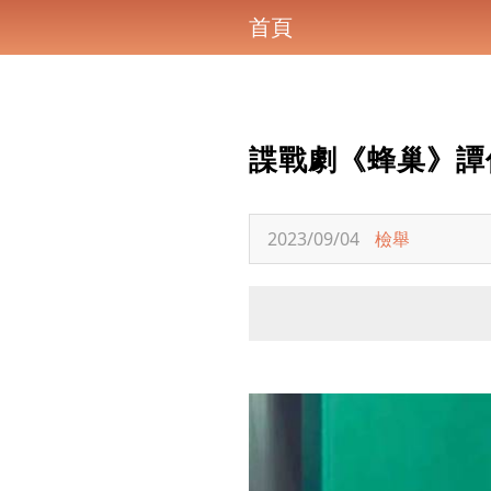
首頁
諜戰劇《蜂巢》譚
2023/09/04
檢舉