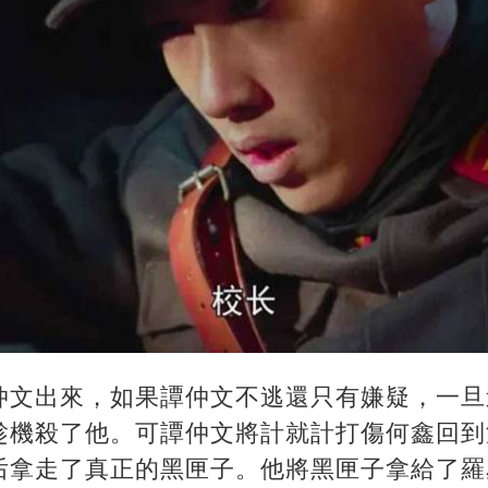
仲文出來，如果譚仲文不逃還只有嫌疑，一旦
趁機殺了他。可譚仲文將計就計打傷何鑫回到
后拿走了真正的黑匣子。他將黑匣子拿給了羅