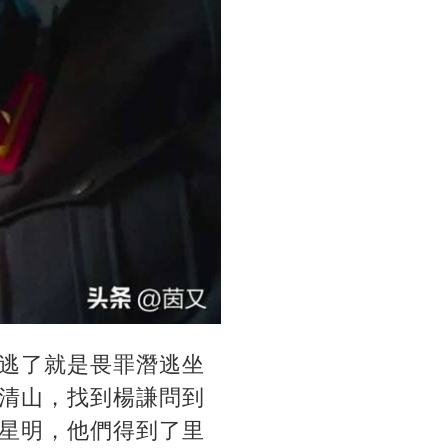
逃了就是畏罪潛逃坐
清山，找到楊謙問到
星明，他們得到了里