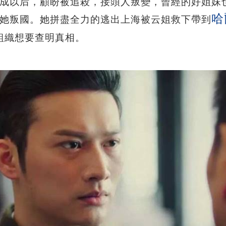
成以后，顧盼被追殺，接頭人叛變，曾經的好姐妹
哈
她叛國。她拼盡全力的逃出上海被云姐救下帶到
組織想要查明真相。