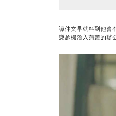
譚仲文早就料到他會
謙趁機潛入蒲叢的辦