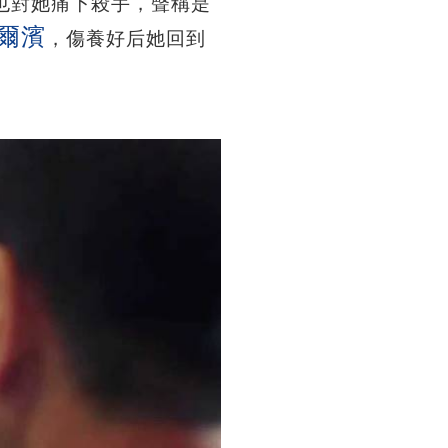
也對她痛下殺手，聲稱是
爾濱
，傷養好后她回到