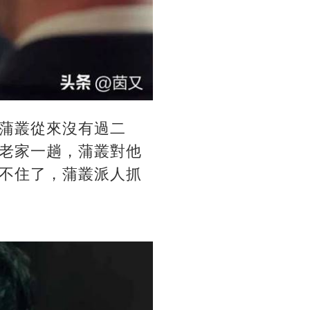
蒲叢從來沒有過二
老家一趟，蒲叢對他
不住了，蒲叢派人抓